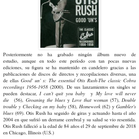
Posteriormente no ha grabado ningún álbum nuevo de
estudio,
aunque en todo este
período con tan pocas nuevas
ediciones, su figura se ha mantenido en candelero gracias a las
publicaciones de discos de directos y recopilaciones diversas, una
de ellas
Good' un' s:
The essential Otis Rush-The classic Cobra
recordings 1956-1958
(2000).
De sus lanzamientos en singles se
pueden destacar,
I can't quit you baby
y
My love will never
die
(56),
Groaning the blues
y
Love that woman
(57),
Double
trouble y Checking on my baby
(58),
Homework
(62) y
Gambler's
blues
(69). Otis Rush ha seguido de giras y actuando hasta el año
2004 en que sufrió un derrame cerebral y su salud se vio resentida.
Otis Rush falleció a la edad de 84 años el 29 de septiembre de 2018
en Chicago, Illinois (U.S.)