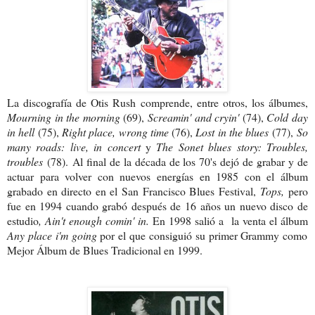
La discografía de Otis Rush comprende, entre otros, los álbumes,
Mourning in the morning
(69),
Screamin' and cryin'
(74),
Cold day
in hell
(75),
Right place, wrong time
(76),
Lost in the blues
(77),
So
many roads: live, in concert
y
The Sonet blues story: Troubles,
troubles
(78).
Al final de la década de los 70's dejó de grabar y de
actuar para volver con nuevos energías en 1985 con el álbum
grabado en directo en el San Francisco Blues Festival,
Tops,
pero
fue en 1994 cuando grabó después de 16 años un nuevo disco de
estudio
, Ain't enough comin' in.
En 1998 salió a la venta el álbum
Any place i'm going
por el que consiguió su primer Grammy como
Mejor Álbum de Blues Tradicional en 1999.