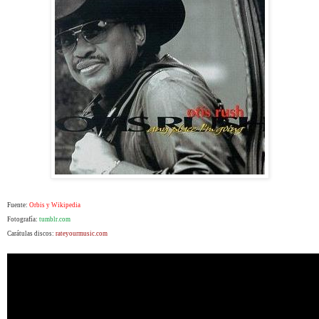
Fuente:
Orbis y Wikipedia
Fotografía:
tumblr.com
Carátulas discos:
rateyourmusic.com