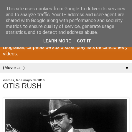
This site uses cookies from Google to deliver its services
DISCOS PARA EL
and to analyze traffic. Your IP address and user-agent are
shared with Google along with performance and security
RECUERDO
metrics to ensure quality of service, generate usage
statistics, and to detect and address abuse.
CANTANTES Y GRUPOS DE LOS AÑOS 1950 a 2022.
LEARN MORE
GOT IT
Biografías, carpetas de sus discos, play lists de canciones y
vídeos.
▼
viernes, 6 de mayo de 2016
OTIS RUSH