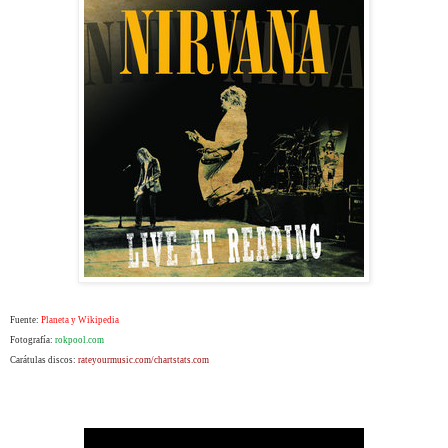
Fuente:
Planeta y Wikipedia
Fotografía:
rokpool.com
Carátulas discos:
rateyourmusic.com/chartstats.com