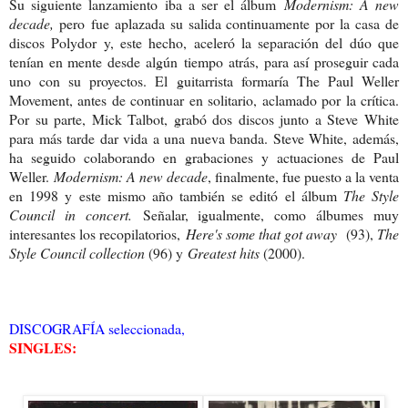
Su siguiente lanzamiento iba a ser el álbum
Modernism: A new
decade,
pero
fue aplazada su salida continuamente por la casa de
discos Polydor y, este hecho, aceleró la separación del dúo que
tenían en mente desde algún tiempo atrás, para así proseguir cada
uno con su proyectos. El guitarrista formaría The Paul Weller
Movement, antes de continuar en solitario, aclamado por la crítica.
Por su parte, Mick Talbot, grabó dos discos junto a Steve White
para más tarde dar vida a una nueva banda. Steve White, además,
ha seguido colaborando en grabaciones y actuaciones de Paul
Weller.
Modernism: A new decade
, finalmente, fue puesto a la venta
en 1998 y este mismo año también se editó el álbum
The Style
Council in concert.
Señalar, igualmente, como álbumes muy
interesantes los recopilatorios,
Here's some that got away
(93),
The
Style Council collection
(96) y
Greatest hits
(2000).
DISCOGRAFÍA seleccionada,
SINGLES: