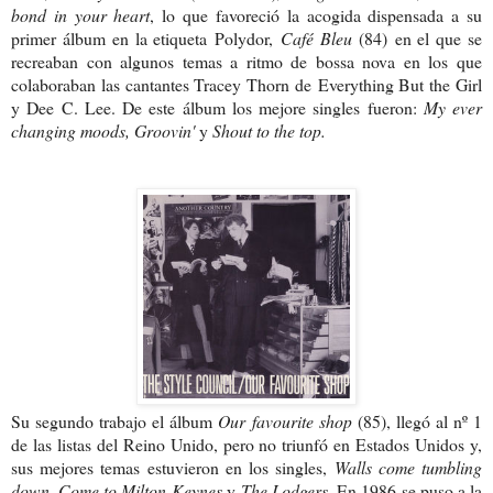
bond in your heart
, lo que favoreció la acogida dispensada a su
primer álbum en la etiqueta Polydor,
Café Bleu
(84)
en el que se
recreaban con algunos temas a ritmo de bossa nova en los que
colaboraban las cantantes Tracey Thorn de Everything But the Girl
y Dee C. Lee. De este álbum los mejore singles fueron:
My ever
changing moods, Groovin'
y
Shout to the top.
Su segundo trabajo el álbum
Our favourite shop
(85), llegó al nº 1
de las listas del Reino Unido, pero no triunfó en Estados Unidos y,
sus mejores temas estuvieron en los singles,
Walls come tumbling
down, Come to Milton Keynes
y
The Lodgers.
En 1986 se puso a la