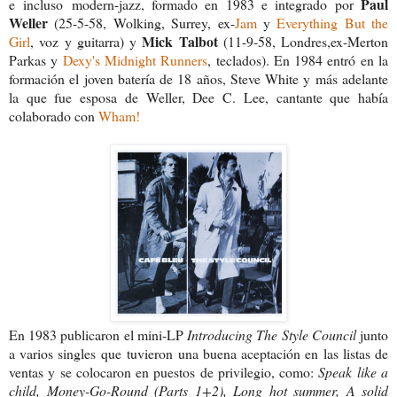
Paul
e incluso modern-jazz, formado en 1983 e integrado por
Weller
(25-5-58, Wolking, Surrey, ex-
Jam
y
Everything But the
Mick Talbot
Girl
, voz y guitarra) y
(11-9-58, Londres,ex-Merton
Parkas y
Dexy's Midnight Runners
, teclados). En 1984 entró en la
formación el joven batería de 18 años, Steve White y más adelante
la que fue esposa de Weller, Dee C. Lee, cantante que había
colaborado con
Wham!
En 1983 publicaron el mini-LP
Introducing The Style Council
junto
a varios singles que tuvieron una buena aceptación en las listas de
ventas y se colocaron en puestos de privilegio, como:
Speak like a
child, Money-Go-Round (Parts 1+2), Long hot summer, A solid