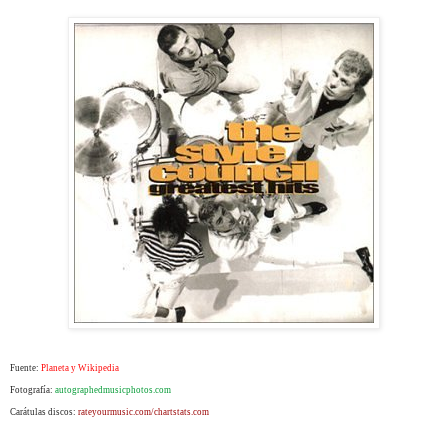
Fuente:
Planeta y Wikipedia
Fotografía:
autographedmusicphotos.com
Carátulas discos:
rateyourmusic.com/chartstats.com