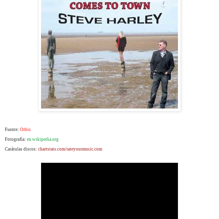
Fuente:
Orbis
Fotografía:
en.wikipedia.org
Carátulas discos:
chartstats.com/rateyourmusic.com