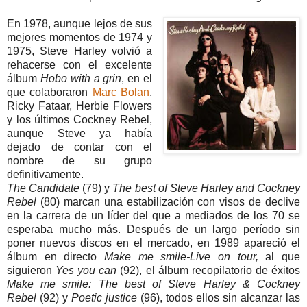
En 1978, aunque lejos de sus
mejores momentos de 1974 y
1975, Steve Harley volvió a
rehacerse con el excelente
álbum
Hobo with a grin
, en el
que colaboraron
Marc Bolan
,
Ricky Fataar, Herbie Flowers
y los últimos Cockney Rebel,
aunque Steve ya había
dejado de contar con el
nombre de su grupo
definitivamente.
The Candidate
(79) y
The best of Steve Harley and Cockney
Rebel
(80) marcan una estabilización con visos de declive
en la carrera de un líder del que a mediados de los 70 se
esperaba mucho más. Después de un largo período sin
poner nuevos discos en el mercado, en 1989 apareció el
álbum en directo
Make me smile-Live on tour,
al que
siguieron
Yes you can
(92), el álbum recopilatorio de éxitos
Make me smile: The best of Steve Harley & Cockney
Rebel
(92) y
Poetic justice
(96), todos ellos sin alcanzar las