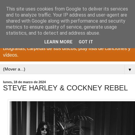
This site uses cookies from Google to deliver its services
DISCOS PARA EL
and to analyze traffic. Your IP address and user-agent are
shared with Google along with performance and security
RECUERDO
metrics to ensure quality of service, generate usage
statistics, and to detect and address abuse.
CANTANTES Y GRUPOS DE LOS AÑOS 1950 a 2022.
LEARN MORE
GOT IT
Biografías, carpetas de sus discos, play lists de canciones y
vídeos.
▼
lunes, 18 de marzo de 2024
STEVE HARLEY & COCKNEY REBEL