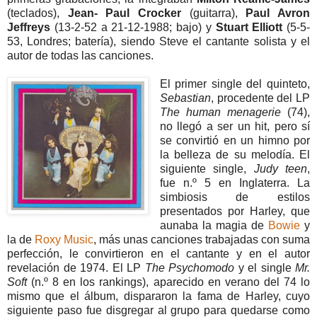
(teclados),
Jean- Paul Crocker
(guitarra),
Paul Avron
Jeffreys
(13-2-52 a 21-12-1988; bajo) y
Stuart Elliott
(5-5-
53, Londres; batería), siendo Steve el cantante solista y el
autor de todas las canciones.
El primer single del quinteto,
Sebastian
, procedente del LP
The human menagerie
(74),
no llegó a ser un hit, pero sí
se convirtió en un himno por
la belleza de su melodía. El
siguiente single,
Judy teen
,
fue n.º 5 en Inglaterra. La
simbiosis de estilos
presentados por Harley, que
aunaba la magia de
Bowie
y
la de
Roxy Music
, más unas canciones trabajadas con suma
perfección, le convirtieron en el cantante y en el autor
revelación de 1974. El LP
The Psychomodo
y el single
Mr.
Soft
(n.º 8 en los rankings), aparecido en verano del 74 lo
mismo que el álbum, dispararon la fama de Harley, cuyo
siguiente paso fue disgregar al grupo para quedarse como