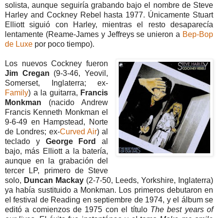
solista, aunque seguiría grabando bajo el nombre de Steve
Harley and Cockney Rebel hasta 1977. Únicamente Stuart
Elliott siguió con Harley, mientras el resto desaparecía
lentamente (Reame-James y Jeffreys se unieron a
Bep-Bop
de Luxe
por poco tiempo).
Los nuevos Cockney fueron
Jim Cregan
(9-3-46, Yeovil,
Somerset, Inglaterra; ex-
Family
) a la guitarra,
Francis
Monkman
(nacido Andrew
Francis Kenneth Monkman el
9-6-49 en Hampstead, Norte
de Londres; ex-
Curved Air
) al
teclado y
George
Ford
al
bajo, más Elliott a la batería,
aunque en la grabación del
tercer LP, primero de Steve
solo,
Duncan Mackay
(2-7-50, Leeds, Yorkshire, Inglaterra)
ya había sustituido a Monkman. Los primeros debutaron en
el festival de Reading en septiembre de 1974, y el álbum se
editó a comienzos de 1975 con el título
The best years of