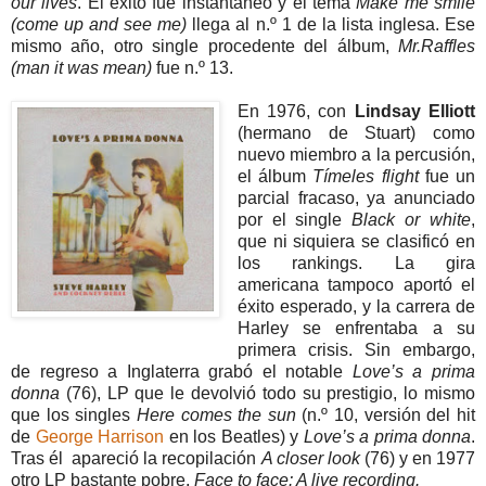
our lives
. El éxito fue instantáneo y el tema
Make me smile
(come up and see me)
llega al n.º 1 de la lista inglesa. Ese
mismo año, otro single procedente del álbum,
Mr.Raffles
(man it was mean)
fue n.º 13.
En 1976, con
Lindsay Elliott
(hermano de Stuart) como
nuevo miembro a la percusión,
el álbum
Tímeles flight
fue un
parcial fracaso, ya anunciado
por el single
Black or white
,
que ni siquiera se clasificó en
los rankings. La gira
americana tampoco aportó el
éxito esperado, y la carrera de
Harley se enfrentaba a su
primera crisis. Sin embargo,
de regreso a Inglaterra grabó el notable
Love’s a prima
donna
(76), LP que le devolvió todo su prestigio, lo mismo
que los singles
Here comes the sun
(n.º 10, versión del hit
de
George Harrison
en los Beatles) y
Love’s a prima donna
.
Tras él apareció la recopilación
A closer look
(76) y en 1977
otro LP bastante pobre,
Face to face: A live recording.