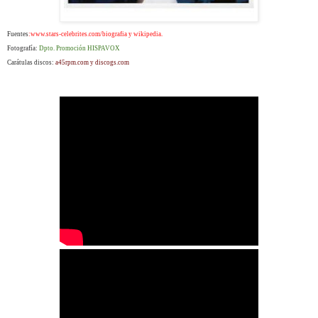
Fuentes
:www.stars-celebrites.com/biografia y wikipedia.
Fotografía:
Dpto. Promoción HISPAVOX
Carátulas discos:
a45rpm.com y discogs.com