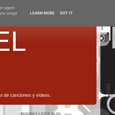
ser-agent
rate usage
LEARN MORE
GOT IT
EL
 de canciones y vídeos.
BUSCAR EN ESTE BLOG