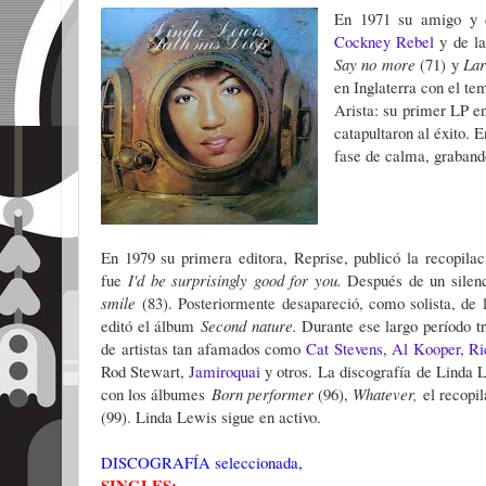
En 1971 su amigo y 
Cockney Rebel
y de l
Say no more
(71) y
La
en Inglaterra con el t
Arista: su primer LP en
catapultaron al éxito. E
fase de calma, graban
En 1979 su primera editora, Reprise, publicó la recopilac
fue
I'd be surprisingly good for you.
Después de un silen
smile
(83). Posteriormente desapareció, como solista, de 
editó el álbum
Second nature.
Durante ese largo período t
de artistas tan afamados como
Cat Stevens
,
Al Kooper
,
Ri
Rod Stewart,
Jamiroquai
y otros.
La discografía de Linda L
con los álbumes
Born performer
(96),
Whatever,
el recopi
(99). Linda Lewis sigue en activo.
DISCOGRAFÍA seleccionada,
SINGLES: