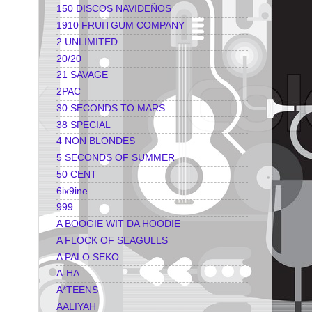
150 DISCOS NAVIDEÑOS
1910 FRUITGUM COMPANY
2 UNLIMITED
20/20
21 SAVAGE
2PAC
30 SECONDS TO MARS
38 SPECIAL
4 NON BLONDES
5 SECONDS OF SUMMER
50 CENT
6ix9ine
999
A BOOGIE WIT DA HOODIE
A FLOCK OF SEAGULLS
A PALO SEKO
A-HA
A*TEENS
AALIYAH