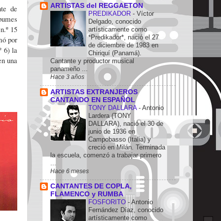
ARTISTAS del REGGAETON
te de
PREDIKADOR
-
Víctor
lbumes
Delgado, conocido
n.º 15
artísticamente como
*Predikador*, nació el 27
mó por
de diciembre de 1983 en
º 6) la
Chiriquí (Panamá).
en una
Cantante y productor musical
panameño ...
Hace 3 años
ARTISTAS EXTRANJEROS
CANTANDO EN ESPAÑOL
TONY DALLARA
-
Antonio
Lardera (TONY
DALLARA), nació el 30 de
junio de 1936 en
Campobasso (Italia) y
creció en Milán. Terminada
la escuela, comenzó a trabajar primero
...
Hace 6 meses
CANTANTES DE COPLA,
FLAMENCO y RUMBA
FOSFORITO
-
Antonio
Fernández Díaz, conocido
artísticamente como