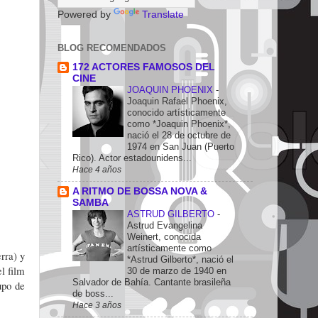
Powered by
Translate
BLOG RECOMENDADOS
172 ACTORES FAMOSOS DEL
CINE
JOAQUIN PHOENIX
-
Joaquin Rafael Phoenix,
conocido artísticamente
como *Joaquin Phoenix*,
nació el 28 de octubre de
1974 en San Juan (Puerto
Rico). Actor estadounidens...
Hace 4 años
A RITMO DE BOSSA NOVA &
SAMBA
ASTRUD GILBERTO
-
Astrud Evangelina
Weinert, conocida
artísticamente como
rra) y
*Astrud Gilberto*, nació el
l film
30 de marzo de 1940 en
Salvador de Bahía. Cantante brasileña
upo de
de boss...
Hace 3 años