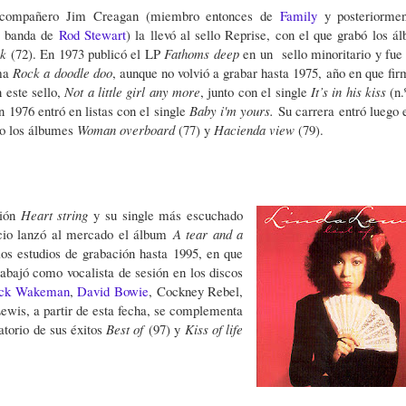
compañero Jim Creagan (miembro entonces de
Family
y posteriormen
a banda de
Rod Stewart
) la llevó al sello Reprise, con el que grabó los á
rk
(72). En 1973 publicó el LP
Fathoms deep
en un sello minoritario y fue 
ema
Rock a doodle doo
, aunque no volvió a grabar hasta 1975, año en que fir
 este sello,
Not a little girl any more
, junto con el single
It’s in his kiss
(n.
n 1976 entró en listas con el single
Baby i'm yours.
Su carrera entró luego 
do los álbumes
Woman overboard
(77) y
Hacienda view
(79).
ión
Heart string
y su single más escuchado
cio lanzó al mercado el álbum
A
tear and a
los estudios de grabación hasta 1995, en que
rabajó como vocalista de sesión en los discos
ck Wakeman
,
David Bowie
, Cockney Rebel,
ewis, a partir de esta fecha, se complementa
latorio de sus éxitos
Best of
(97) y
Kiss of life