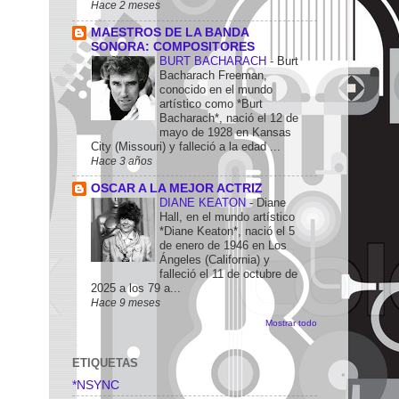
Hace 2 meses
MAESTROS DE LA BANDA
SONORA: COMPOSITORES
BURT BACHARACH
-
Burt
Bacharach Freeman,
conocido en el mundo
artístico como *Burt
Bacharach*, nació el 12 de
mayo de 1928 en Kansas
City (Missouri) y falleció a la edad ...
Hace 3 años
OSCAR A LA MEJOR ACTRIZ
DIANE KEATON
-
Diane
Hall, en el mundo artístico
*Diane Keaton*, nació el 5
de enero de 1946 en Los
Ángeles (California) y
falleció el 11 de octubre de
2025 a los 79 a...
Hace 9 meses
Mostrar todo
ETIQUETAS
*NSYNC