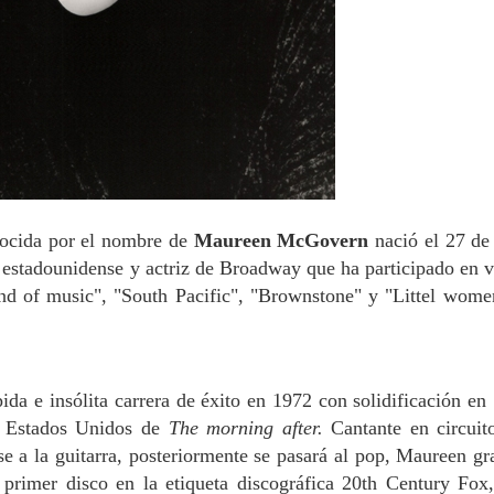
ocida por el nombre de
Maureen
McGovern
nació el 27 de 
 estadounidense y actriz de Broadway que ha participado en v
nd of music", "South Pacific", "Brownstone" y "Littel wome
ida e insó
lita carrera de éxito en 1972 con solidifica
ción en
n Estados
Unidos de
The morning after.
Cantante en
circuit
e a la gui
tarra, posteriormente se pasará al pop, Maureen gr
u
primer disco en la etiqueta discográfica 20th Century Fo