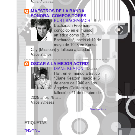
Hace 2 meses
MAESTROS DE LA BANDA
SONORA: COMPOSITORES
BURT BACHARACH
-
Burt
Bacharach Freeman,
conocido en el mundo
artístico como *Burt
Bacharach*, nació el 12 de
mayo de 1928 en Kansas
City (Missouri) y falleció a la edad ...
Hace 3 años
OSCAR A LA MEJOR ACTRIZ
DIANE KEATON
-
Diane
Hall, en el mundo artístico
*Diane Keaton*, nació el 5
de enero de 1946 en Los
Ángeles (California) y
falleció el 11 de octubre de
2025 a los 79 a...
Hace 9 meses
Mostrar todo
ETIQUETAS
*NSYNC