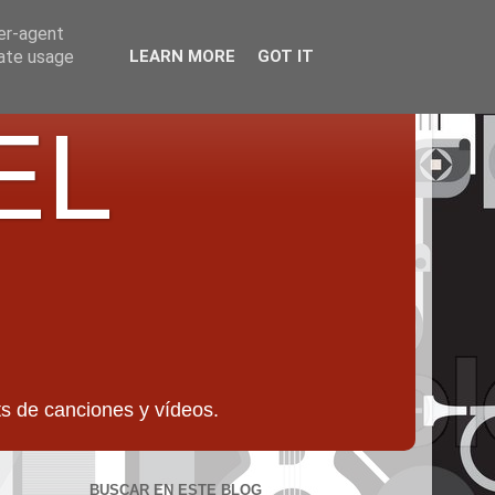
ser-agent
rate usage
LEARN MORE
GOT IT
EL
 de canciones y vídeos.
BUSCAR EN ESTE BLOG