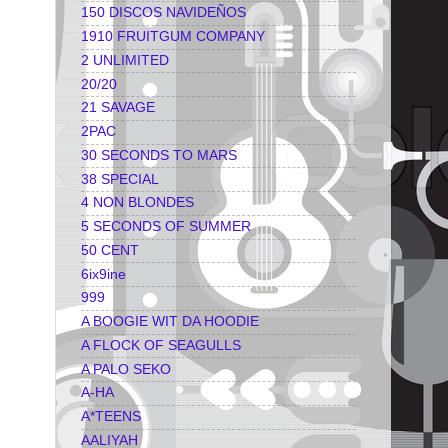
150 DISCOS NAVIDEÑOS
1910 FRUITGUM COMPANY
2 UNLIMITED
20/20
21 SAVAGE
2PAC
30 SECONDS TO MARS
38 SPECIAL
4 NON BLONDES
5 SECONDS OF SUMMER
50 CENT
6ix9ine
999
A BOOGIE WIT DA HOODIE
A FLOCK OF SEAGULLS
A PALO SEKO
A-HA
A*TEENS
AALIYAH