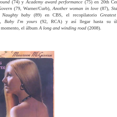
around
(74) y
Academy award performance
(75) en 20th Ce
Govern
(79, Warner/Curb),
Another woman in love
(87),
Sta
y
Naughty baby
(89) en CBS, el recopilatorio
Greatest
),
Baby I'm yours
(92, RCA) y así llegar hasta su ú
l momento, el álbum
A long and winding road
(2008).