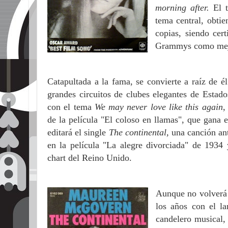
morning after.
El 
tema central, obtie
copias, siendo ce
Grammys como mejo
Cata
pultada a la fama, se convierte a raíz de é
gran
des circuitos de clubes elegantes de Esta
do
con el tema
We may never love like this again
,
de la película "El coloso en llamas", que gana 
editará el single
The continental,
una canción an
en la película "La alegre divorciada" de 1934 
chart del Reino Unido.
Aunque no volverá a
los años con el l
candelero musical,