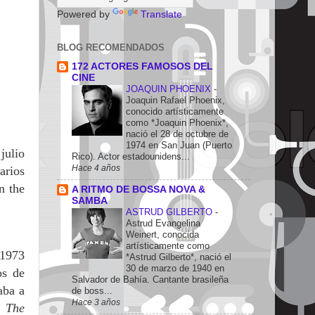
Powered by
Translate
BLOG RECOMENDADOS
172 ACTORES FAMOSOS DEL
CINE
JOAQUIN PHOENIX
-
Joaquin Rafael Phoenix,
conocido artísticamente
como *Joaquin Phoenix*,
nació el 28 de octubre de
1974 en San Juan (Puerto
julio
Rico). Actor estadounidens...
Hace 4 años
arios
n the
A RITMO DE BOSSA NOVA &
SAMBA
ASTRUD GILBERTO
-
Astrud Evangelina
Weinert, conocida
artísticamente como
 1973
*Astrud Gilberto*, nació el
30 de marzo de 1940 en
os de
Salvador de Bahía. Cantante brasileña
aba a
de boss...
Hace 3 años
x,
The