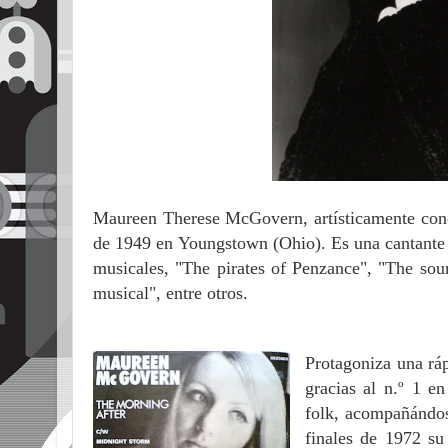
Maureen Therese McGovern, artísticamente con
de 1949 en
Youngs
town (Ohio). Es una cantante
musicales, "The pirates of Penzance", "The sou
musical", entre otros.
Protagoniza una ráp
gracias al n.º 1 e
folk, acompañándos
finales de 1972 s