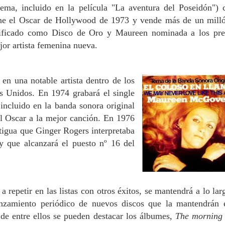
tema,
incluido en la película
"La aventura del Poseidón")
ne el Os
car de Hollywood de 1973 y vende más de un mill
rtificado como Disco de Oro y Maureen nominada a los pr
r artista femenina nueva.
l
en una notable artista dentro de los
s Unidos. En 1974 grabará el single
 incluido en la banda sonora original
el Oscar a la mejor canción. En 1976
tigua que Ginger Rogers interpretaba
y que alcanzará el puesto nº 16 del
 repetir en las listas con otros éxitos, se mantendrá a lo lar
anzamiento periódico de nuevos discos que la mantendrán 
 de entre ellos se pueden destacar los álbumes,
The morning 