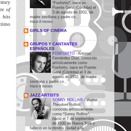
ntury
*Fosforito*, nace en
Puente Genil (Córdoba) el
te of
3 de agosto de 1932, de
 hits
madre sevillana y padre co...
Hace 8 meses
ltimo
GIRLS OF CINEMA
-
GRUPOS Y CANTANTES
ESPAÑOLES
FOSFORITO
-
Antonio
Fernández Díaz, conocido
artísticamente como
Fosforito, nace en Puente
Genil (Córdoba) el 3 de
agosto de 1932, de madre
sevillana y padre co...
Hace 8 meses
JAZZ ARTISTS
SONNY ROLLINS
-
Walter
Theodore Rollins,
conocido artísticamente
como *Sonny Rollins*,
nació el 7 de septiembre
de 1930 en Nueva York y
falleció en la misma ciudad a la...