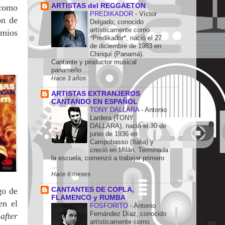
ARTISTAS del REGGAETON
 como
PREDIKADOR
-
Víctor
ón de
Delgado, conocido
artísticamente como
emios
*Predikador*, nació el 27
de diciembre de 1983 en
Chiriquí (Panamá).
Cantante y productor musical
panameño ...
Hace 3 años
ARTISTAS EXTRANJEROS
CANTANDO EN ESPAÑOL
TONY DALLARA
-
Antonio
Lardera (TONY
DALLARA), nació el 30 de
junio de 1936 en
Campobasso (Italia) y
creció en Milán. Terminada
la escuela, comenzó a trabajar primero
...
Hace 6 meses
CANTANTES DE COPLA,
go de
FLAMENCO y RUMBA
en el
FOSFORITO
-
Antonio
Fernández Díaz, conocido
after
artísticamente como