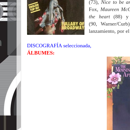
(73),
Nice to be 
Fox,
Maureen Mc
the heart
(88) 
(90, Warner/Curb
lanzamiento, por e
DISCOGRAFÍA seleccionada,
ÁLBUMES: