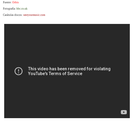
Fuente:
Orbis
Fotografía:
bbc.co.uk
Carátulas discos:
rateyourmusic.com