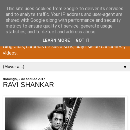
This site uses cookies from Google to deliver its services
DISCOS PARA EL
and to analyze traffic. Your IP address and user-agent are
shared with Google along with performance and security
RECUERDO
metrics to ensure quality of service, generate usage
statistics, and to detect and address abuse.
CANTANTES Y GRUPOS DE LOS AÑOS 1950 a 2022.
LEARN MORE
GOT IT
Biografías, carpetas de sus discos, play lists de canciones y
vídeos.
▼
domingo, 2 de abril de 2017
RAVI SHANKAR