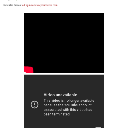
Carátulas discos:
a45rpm.com/rateyourmusic.com