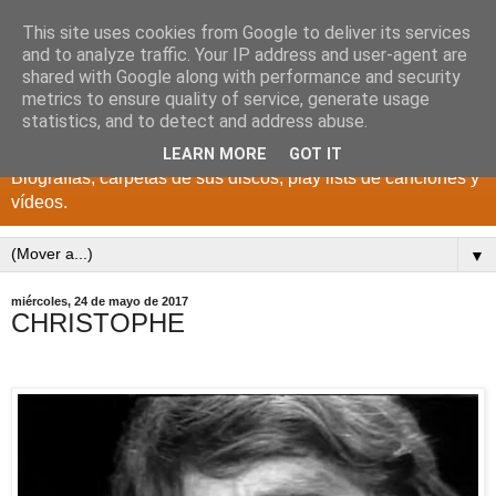
This site uses cookies from Google to deliver its services
DISCOS PARA EL
and to analyze traffic. Your IP address and user-agent are
shared with Google along with performance and security
RECUERDO
metrics to ensure quality of service, generate usage
statistics, and to detect and address abuse.
CANTANTES Y GRUPOS DE LOS AÑOS 1950 a 2022.
LEARN MORE
GOT IT
Biografías, carpetas de sus discos, play lists de canciones y
vídeos.
▼
miércoles, 24 de mayo de 2017
CHRISTOPHE