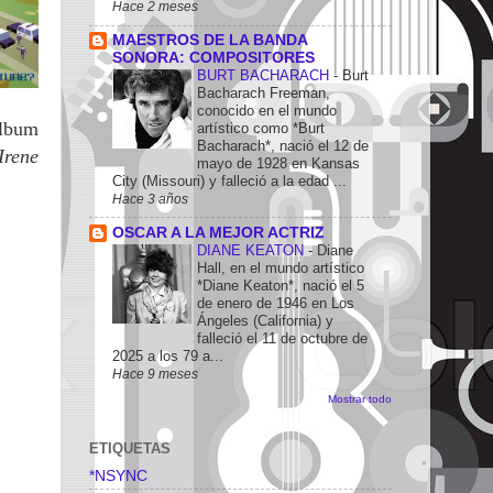
Hace 2 meses
MAESTROS DE LA BANDA
SONORA: COMPOSITORES
BURT BACHARACH
-
Burt
Bacharach Freeman,
conocido en el mundo
álbum
artístico como *Burt
Bacharach*, nació el 12 de
Irene
mayo de 1928 en Kansas
City (Missouri) y falleció a la edad ...
Hace 3 años
OSCAR A LA MEJOR ACTRIZ
DIANE KEATON
-
Diane
Hall, en el mundo artístico
*Diane Keaton*, nació el 5
de enero de 1946 en Los
Ángeles (California) y
falleció el 11 de octubre de
2025 a los 79 a...
Hace 9 meses
Mostrar todo
ETIQUETAS
*NSYNC