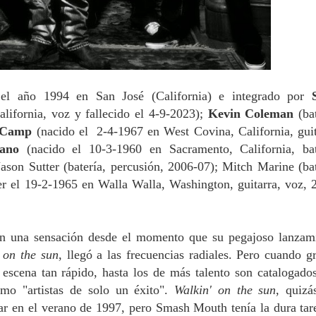
el año 1994 en San José (California) e integrado por
alifornia, voz y fallecido el 4-9-2023);
Kevin Coleman
(bat
 Camp
(nacido el 2-4-1967 en West Covina, California, guit
bano
(nacido el 10-3-1960 en Sacramento, California, bat
ason Sutter (batería, percusión, 2006-07); Mitch Marine
(ba
r el 19-2-1965 en Walla Walla, Washington, guitarra, voz, 
n una sensación desde el momento que su pegajoso lanzam
 on the sun
, llegó a las frecuencias radiales. Pero cuando g
 escena tan rápido, hasta los de más talento son catalogado
mo "artistas de solo un éxito".
Walkin' on the sun
, quizá
ar en el verano de 1997, pero Smash Mouth tenía la dura tar