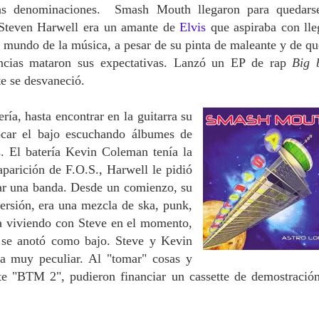
las denominaciones. Smash Mouth llegaron para quedars
l Steven Harwell era un amante de
Elvis
que aspiraba con lle
l mundo de la música, a pesar de su pinta de maleante y de qu
ncias mataron sus expectativas. Lanzó un EP de rap
Big b
te se desvaneció.
a, hasta encontrar en la guitarra su
ocar el bajo escuchando álbumes de
. El batería Kevin Coleman tenía la
parición de F.O.S., Harwell le pidió
r una banda. Desde un comienzo, su
ersión, era una mezcla de ska, punk,
ba viviendo con Steve en el momento,
 se anotó como bajo. Steve y Kevin
ra muy peculiar. Al "tomar" cosas y
te "BTM 2", pudieron financiar un cassette de demostració