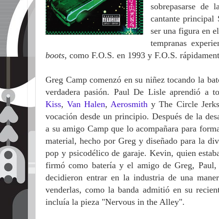
sobrepasarse de 
cantante principa
ser una figura en e
tempranas experie
boots
, como F.O.S. en 1993 y F.O.S. rápidamen
Greg Camp comenzó en su niñez tocando la baterí
verdadera pasión. Paul De Lisle aprendió a t
Kiss
,
Van Halen
,
Aerosmith
y The Circle Jerks
vocación desde un principio. Después de la desa
a su amigo Camp que lo acompañara para forma
material, hecho por Greg y diseñado para la div
pop y psicodélico de garaje. Kevin, quien esta
firmó como batería y el amigo de Greg, Paul,
decidieron entrar en la industria de una mane
venderlas, como la banda admitió en su recien
incluía la pieza "Nervous in the Alley".