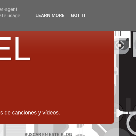
ser-agent
rate usage
LEARN MORE
GOT IT
EL
 de canciones y vídeos.
BUSCAR EN ESTE BLOG