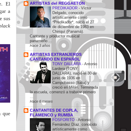
e. El
ARTISTAS del REGGAETON
PREDIKADOR
-
Víctor
gar a
Delgado, conocido
artísticamente como
e sus
*Predikador*, nació el 27
lack
de diciembre de 1983 en
Chiriquí (Panamá).
Cantante y productor musical
panameño ...
Hace 3 años
ARTISTAS EXTRANJEROS
CANTANDO EN ESPAÑOL
TONY DALLARA
-
Antonio
Lardera (TONY
DALLARA), nació el 30 de
junio de 1936 en
Campobasso (Italia) y
creció en Milán. Terminada
la escuela, comenzó a trabajar primero
...
Hace 6 meses
CANTANTES DE COPLA,
n que
FLAMENCO y RUMBA
FOSFORITO
-
Antonio
Fernández Díaz, conocido
artísticamente como