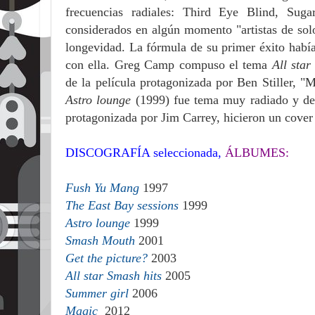
frecuencias radiales: Third Eye Blind, Su
considerados en algún momento "artistas de solo
longevidad. La fórmula de su primer éxito había
con ella. Greg Camp compuso el tema
All sta
de la película protagonizada por Ben Stiller, "
Astro lounge
(1999) fue tema muy radiado y de 
protagonizada por Jim Carrey, hicieron un cove
DISCOGRAFÍA seleccionada,
ÁLBUMES:
Fush Yu Mang
1997
The East Bay sessions
1999
Astro lounge
1999
Smash Mouth
2001
Get the picture?
2003
All star Smash hits
2005
Summer girl
2006
Magic
2012