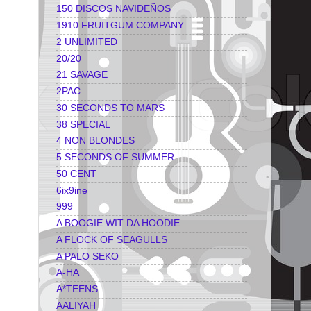
150 DISCOS NAVIDEÑOS
1910 FRUITGUM COMPANY
2 UNLIMITED
20/20
21 SAVAGE
2PAC
30 SECONDS TO MARS
38 SPECIAL
4 NON BLONDES
5 SECONDS OF SUMMER
50 CENT
6ix9ine
999
A BOOGIE WIT DA HOODIE
A FLOCK OF SEAGULLS
A PALO SEKO
A-HA
A*TEENS
AALIYAH