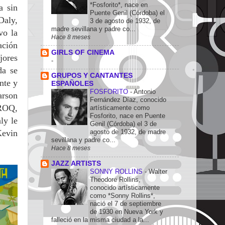
*Fosforito*, nace en
a sin
Puente Genil (Córdoba) el
Daly,
3 de agosto de 1932, de
madre sevillana y padre co...
vo la
Hace 8 meses
ación
GIRLS OF CINEMA
jores
-
da se
GRUPOS Y CANTANTES
nte y
ESPAÑOLES
FOSFORITO
-
Antonio
arson
Fernández Díaz, conocido
ROQ,
artísticamente como
Fosforito, nace en Puente
ly le
Genil (Córdoba) el 3 de
Kevin
agosto de 1932, de madre
sevillana y padre co...
Hace 8 meses
JAZZ ARTISTS
SONNY ROLLINS
-
Walter
Theodore Rollins,
conocido artísticamente
como *Sonny Rollins*,
nació el 7 de septiembre
de 1930 en Nueva York y
falleció en la misma ciudad a la...