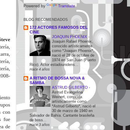
Powered by
Translate
BLOG RECOMENDADOS
172 ACTORES FAMOSOS DEL
CINE
JOAQUIN PHOENIX
-
Steve
Joaquin Rafael Phoenix,
conocido artísticamente
ería,
como *Joaquin Phoenix*,
arra,
nació el 28 de octubre de
1974 en San Juan (Puerto
ería,
Rico). Actor estadounidens...
tería,
Hace 4 años
2008-
A RITMO DE BOSSA NOVA &
SAMBA
ASTRUD GILBERTO
-
Astrud Evangelina
Weinert, conocida
iento
artísticamente como
rupos
*Astrud Gilberto*, nació el
30 de marzo de 1940 en
s con
Salvador de Bahía. Cantante brasileña
s fue
de boss...
Hace 3 años
ea de