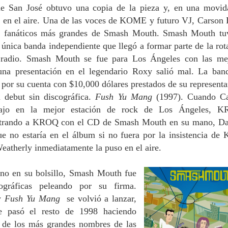
 San José obtuvo una copia de la pieza y, en una movid
o en el aire. Una de las voces de KOME y futuro VJ, Carson 
s fanáticos más grandes de Smash Mouth. Smash Mouth tu
a única banda independiente que llegó a formar parte de la rot
 radio. Smash Mouth se fue para Los Ángeles con las me
 una presentación en el legendario Roxy salió mal. La ban
 por su cuenta con $10,000 dólares prestados de su representa
 debut sin discográfica.
Fush Yu Mang
(1997). Cuando C
bajo en la mejor estación de rock de Los Ángeles, K
Entrando a KROQ con el CD de Smash Mouth en su mano, Da
e no estaría en el álbum si no fuera por la insistencia de 
eatherly inmediatamente la puso en el aire.
no en su bolsillo, Smash Mouth fue
ográficas peleando por su firma.
 y
Fush Yu Mang
se volvió a lanzar,
e pasó el resto de 1998 haciendo
 de los más grandes nombres de las