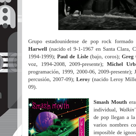
Grupo estadounidense de pop rock formado 
Harwell
(nacido el 9-1-1967 en Santa Clara, C
1994-1999);
Paul de Lisle
(bajo, coros);
Greg
voz, 1994-2008, 2009-presente);
Michel Ur
programación, 1999, 2000-06, 2009-presente); J
percusión, 2007-09);
Lero
y
(nacido Leroy Mille
09).
Smash Mouth
era
individual,
Walkin'
de pop llegan a la
varios nombres co
imposible de ignor