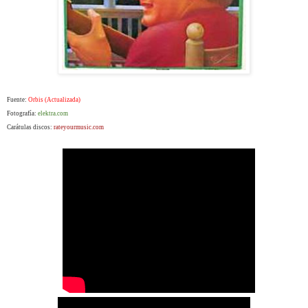
Fuente:
Orbis (Actualizada)
Fotografía:
elektra.com
Carátulas discos:
rateyourmusic.com