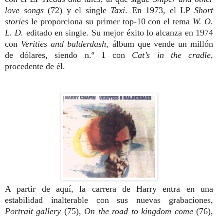
love songs
(72) y el single
Taxi
. En
1973, el LP
Short
stories
le proporciona
su primer top-10 con el tema
W. O.
L. D.
editado en single. Su mejor éxito lo
alcanza en 1974
con
Verities and balder
dash
, álbum que vende un millón
de
dólares, siendo n.º 1 con
Cat’s in the
cradle
,
procedente de él.
A partir de aquí,
la carrera de Harry entra en una
estabili
dad inalterable con sus nuevas grabacio
nes,
Portrait gallery
(75),
On the road to
kingdom come
(76),