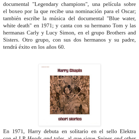
documental "Legen
dary champions", una película sobre
el
boxeo por la que recibe una nominación
para el Oscar;
también escribe la música
del documental "Blue water,
white death" en 1971;
y canta con su hermano Tom y las
her
manas Carly y Lucy Simon, en el grupo
Brothers and
Sisters. Otro grupo, con sus
dos hermanos y su padre,
tendrá éxito en
los años 60.
En 1971, Harry debuta en solitario en el sello Elektra
con
el LP
Heads and tales
, al que sigue
Sniper and other