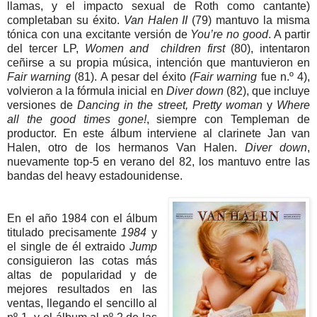
llamas, y el impacto sexual de Roth como cantante)
completaban su éxito.
Van Halen II
(79) mantuvo la misma
tónica con una excitante versión de
You’re no good
. A partir
del tercer LP,
Women and children first
(80), intentaron
ceñirse a su propia música, intención que mantuvieron en
Fair warning
(81). A pesar del éxito
(Fair warning
fue n.º 4),
volvieron a la fórmula inicial en
Diver down
(82), que incluye
versiones de
Dancing in the street, Pretty woman
y
Where
all the good times gone!
, siempre con Templeman de
productor. En este álbum interviene al clarinete Jan van
Halen, otro de los hermanos Van Halen.
Diver down
,
nuevamente top-5 en verano del 82, los mantuvo entre las
bandas del heavy estadounidense.
En el año 1984 con el álbum
titulado precisamente
1984
y
el single de él extraido
Jump
consiguieron las cotas más
altas de popularidad y de
mejores resultados en las
ventas, llegando el sencillo al