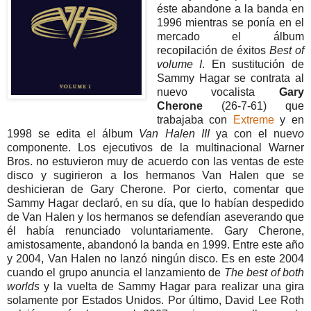
éste abandone a la banda en
1996 mientras se ponía en el
mercado el álbum
recopilación de éxitos
Best of
volume I
. En sustitución de
Sammy Hagar se contrata al
nuevo vocalista
Gary
Cherone
(26-7-61) que
trabajaba con
Extreme
y en
1998 se edita el álbum
Van Halen III
ya con el nuev
o
componente. Los ejecutivos de la multinacional Warner
Bros. no estuvieron muy de acuerdo con las ventas de este
disco y sugirieron a los hermanos Van Halen que se
deshicieran de Gary Cherone. Por cierto, comentar que
Sammy Hagar declaró, en su día, que lo habían despedido
de Van Halen y los hermanos se defendían aseverando que
él había renunciado voluntariamente. Gary Cherone,
amistosamente, abandonó la banda en 1999. Entre este año
y 2004, Van Halen no lanzó ningún disco. Es en este 2004
cuando el grupo anuncia el lanzamiento de
The best of both
worlds
y la vuelta de Sammy Hagar para realizar una gira
solamente por Estados Unidos. Por último, David Lee Roth