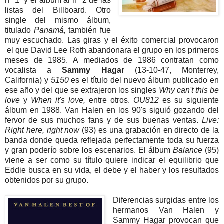
nº 1 y el álbum al nº 2 de las
listas del Billboard. Otro
single del mismo álbum,
titulado
Panamá,
también fue
muy escuchado. Las giras y el éxito comercial provocaron
el que David Lee Roth abandonara el grupo en los primeros
meses de 1985. A mediados de 1986 contratan como
vocalista a
Sammy Hagar
(13-10-47, Monterrey,
California)
y
5150
es el título del nuevo álbum publicado en
ese año y del que se extrajeron los singles
Why can't this be
love
y
When it's love,
entre otros.
OU812
es su siguiente
álbum en 1988. Van Halen en los 90's siguió gozando del
fervor de sus muchos fans y de sus buenas ventas.
Live:
Right here, right now
(93) es una grabación en directo de la
banda donde queda reflejada perfectamente toda su fuerza
y gran poderío sobre los escenarios. El álbum
Balance
(95)
viene a ser como su título quiere indicar el equilibrio que
Eddie busca en su vida, el debe y el haber y los resultados
obtenidos por su grupo.
Diferencias surgidas entre los
hermanos Van Halen y
Sammy Hagar provocan que