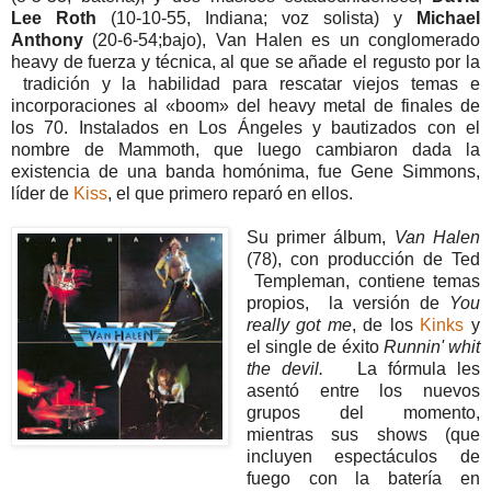
Lee Roth
(10-10-55, Indiana; voz solista) y
Michael
Anthony
(20-6-54;bajo), Van Halen es un conglomerado
heavy de fuerza y técnica, al que se añade el regusto por la
tradición y la habilidad para rescatar viejos temas e
incorporaciones al «boom» del heavy metal de finales de
los 70. Instalados en Los Ángeles y bautizados con el
nombre de Mammoth, que luego cambiaron dada la
existencia de una banda homónima, fue Gene Simmons,
líder de
Kiss
, el que primero reparó en ellos.
Su primer álbum,
Van Halen
(78), con producción de Ted
Templeman, contiene temas
propios, la versión de
You
really got me
, de los
Kinks
y
el single de éxito
Runnin' whit
the devil.
La fórmula les
asentó entre los nuevos
grupos del momento,
mientras sus shows (que
incluyen espectáculos de
fuego con la batería en