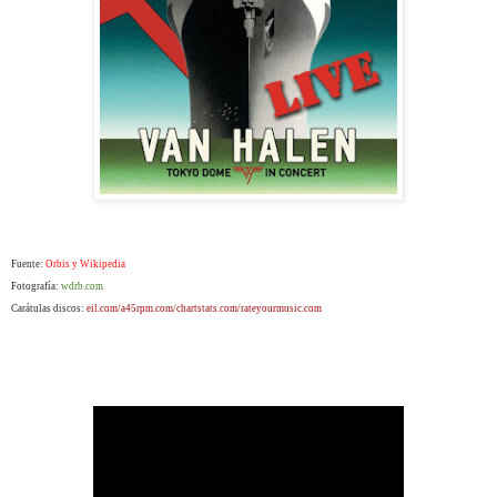
Fuente:
Orbis y Wikipedia
Fotografía:
wdrb.com
Carátulas discos:
eil.com/a45rpm.com/chartstats.com/rateyourmusic.com