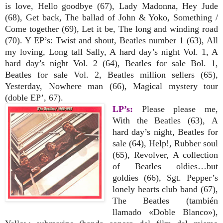
is love, Hello goodbye (67), Lady Madonna, Hey Jude
(68), Get back, The ballad of John & Yoko, Something /
Come together (69), Let it be, The long and winding road
(70). Y EP’s: Twist and shout, Beatles number 1 (63), All
my loving, Long tall Sally, A hard day’s night Vol. 1, A
hard day’s night Vol. 2 (64), Beatles for sale Bol. 1,
Beatles for
sale Vol. 2, Beatles million sellers (65),
Yesterday, Nowhere man (66), Magical mystery tour
(doble EP’, 67).
LP’s:
Please please me,
With the Beatles (63), A
hard day’s night, Beatles for
sale (64), Help!, Rubber soul
(65), Revolver, A collection
of Beatles oldies…but
goldies (66), Sgt. Pepper’s
lonely hearts club band (67),
The Beatles (también
llamado «Doble Blanco»),