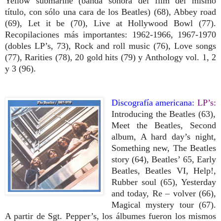
Yellow submarine (banda sonora del film del mismo
título, con sólo una cara de los Beatles) (68), Abbey road
(69), Let it be (70), Live at Hollywood Bowl (77).
Recopilaciones más importantes: 1962-1966, 1967-1970
(dobles LP’s, 73), Rock and roll music (76), Love songs
(77), Rarities (78), 20 gold hits (79) y Anthology vol. 1, 2
y 3
(96).
Discografía americana:
LP’s:
Introducing the Beatles (63),
Meet the Beatles, Second
album, A hard day’s night,
Something new, The Beatles
story (64), Beatles’ 65, Early
Beatles, Beatles VI, Help!,
Rubber soul (65), Yesterday
and today, Re – volver (66),
Magical mystery tour (67).
A partir de Sgt. Pepper’s, los álbumes fueron los mismos