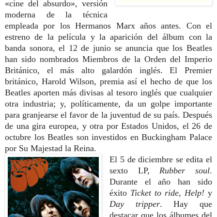
«cine del absurdo», versión
moderna de la técnica
empleada por los Hermanos Marx años antes. Con el
estreno de la película y la aparición del álbum con la
banda sonora, el 12 de junio se anuncia que los Beatles
han sido nombrados Miembros de la Orden del Imperio
Británico, el más alto galardón inglés. El Premier
británico, Harold Wilson, premia así el hecho de que los
Beatles aporten más divisas al tesoro inglés que cualquier
otra industria; y, políticamente, da un golpe importante
para granjearse el favor de la juventud de su país. Después
de una gira europea, y otra por Estados Unidos, el 26 de
octubre los Beatles son investidos en Buckingham Palace
por Su Majestad la Reina.
El 5 de diciembre se edita el
sexto LP,
Rubber soul
.
Durante el año han sido
éxito
Ticket to ride
,
Help!
y
Day tripper
. Hay que
destacar que los álbumes del