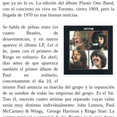
que ya no lo es. La edición del álbum Plastic Ono Band,
con el concierto en vivo en Toronto, cierra 1969, pero la
llegada de 1970 no trae buenas noticias.
Se habla de peleas entre los
cuatro Beatles, de
desavenencias, y en marzo
aparece el último LP,
Let it
be
, junto con el primero de
Ringo en solitario. En abril,
días antes de que aparezca
también el primer álbum de
Paul en solitario,
concretamente el
día 10, el
mismo Paul anuncia su marcha del grupo y la separación
de su nombre de todas las empresas del grupo. Es el fin.
Tras él, nacerán cuatro artistas por separado cuyas vidas
serán muy distintas individualmente:
John Lennon, Paul
McCartney & Wings, George Harrison y Ringo Starr.
La
carrera musical y personal de los Beatles es la más densa