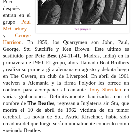
Poco
después
entran en el
grupo
Paul
McCartney
The Quarrymen
y
George
Harrison
. En 1959, los Quarrymen son John, Paul,
George, Stu Sutcliffe y Ken Brown. Este ultimo es
sustituido por
Pete Best
(24-11-41, Madras, India) en la
primavera de 1960. El grupo, ahora llamado Beat Brothers
, realiza su primera gira alemana en agosto y debuta luego
en The Cavern, un club de Liverpool. En abril de 1961
vuelven a Alemania y la firma Polydor les ofrece un
contrato para acompañar al cantante
Tony Sheridan
en
varias grabaciones. Definitivamente bautizados con el
nombre de
The Beatles
, regresan a Inglaterra sin Stu, que
morirá el 10 de abril de 1962 víctima de un tumor
cerebral. La novia de Stu, Astrid Kirschner, había sido
creadora del que luego sería mundialmente conocido como
«peinado Beatle».