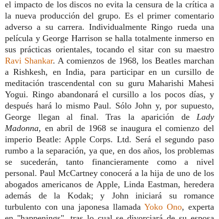
el impacto de los discos no evita la censura de la crítica a
la nueva producción del grupo. Es el primer comentario
adverso a su carrera. Individualmente Ringo rueda una
película y George Harrison se halla totalmente inmerso en
sus prácticas orientales, tocando el sitar con su maestro
Ravi Shankar
. A comienzos de 1968, los Beatles marchan
a Rishkesh, en India, para participar en un cursillo de
meditación trascendental con su guru Maharishi Mahesi
Yogui. Ringo abandonará el cursillo a los pocos días, y
después hará lo mismo Paul. Sólo John y, por supuesto,
George llegan al final. Tras la aparición de
Lady
Madonna,
en abril de 1968 se inaugura el comienzo del
imperio Beatle: Apple Corps. Ltd. Será el segundo paso
rumbo a la separación, ya que, en dos años, los problemas
se sucederán, tanto financieramente como a nivel
personal. Paul McCartney conocerá a la hija de uno de los
abogados americanos de Apple, Linda Eastman, heredera
además de la Kodak; y John iniciará su romance
turbulento con una japonesa llamada
Yoko Ono
, experta
en "happenings", tras lo cual se divorciará de su esposa