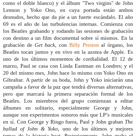
como el doble blanco
) y el álbum "Two virgins" de John
Lennon y Yoko Ono, en cuya portada están ambos
desnudos, hecho que da pie a un fuerte escándalo. El año
69 es el año de las turbulencias internas. Comienza con
los Beatles grabando y rodando las sesiones de grabación
con destino a un film documental sobre sí mismos. En la
grabación de
Get back
, con
Billy Preston
al órgano, los
Beatles tocan juntos y en vivo en la azotea de Apple. Es
uno de los últimos momentos de cordialidad. El 12 de
marzo, Paul se casa con Linda Eastman en Londres; y el
20 del mismo mes, John hace lo mismo con Yoko Ono en
Gibraltar. A partir de su boda, John y Yoko iniciarán una
campaña a favor de la paz que tendrá diversas alternativas,
pero que marcará la primera separación formal de los
Beatles. Los miembros del grupo comienzan a editar
álbumes en solitario, especialmente George y John,
aunque son experimentos sonoros más que LP’s musicales
en sí. Con George
y Ringo fuera, Paul y John graban
The
ballad of John & Yoko
, uno de los últimos y mejores
temas de la historia beat. Posteriormente, John graba el