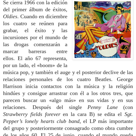
Se cierra 1966 con la edición
del primer álbum de éxitos,
Oldies
. Cuando en diciembre
los cuatro se reúnen para
grabar, el éxito y las
incursiones por el mundo de
las drogas comenzarán a
marcar barreras entre
ellos.
El año 67 representa,
por un lado, el «boom» de la
música pop, y también el auge y el posterior declive de las
relaciones personales de los cuatro Beatles. George
Harrison inicia contactos con la música y la religión
hindúes y consigue arrastrar con él a los otros tres, que
parecen buscar un «algo más» en sus vidas y en sus
relaciones. Después del single
Penny Lane
(con
Strawberry fields forever
en la cara B) se edita el
Sgt.
Pepper’s lonely hearts club band
, el LP más importante
del grupo y posteriormente consagrado como obra cumbre
de los años 60. El 25 de junio, cuando el mundo queda