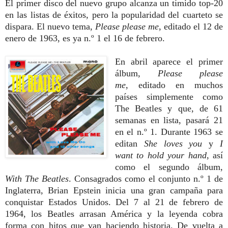
El primer disco del nuevo grupo alcanza un tímido top-20
en las listas de éxitos, pero la popularidad del cuarteto se
dispara. El nuevo tema,
Please please me
,
editado el 12 de
enero de 1963, es ya n.º 1 el 16 de febrero.
En abril aparece el primer
álbum,
Please please
me
,
editado en muchos
países simplemente como
The Beatles y que, de 61
semanas en lista, pasará 21
en el n.º 1. Durante 1963 se
editan
She loves you
y
I
want to hold your hand
,
así
como el
segundo álbum,
With The Beatles
. Consagrados como el conjunto n.º 1 de
Inglaterra, Brian Epstein inicia una gran campaña para
conquistar Estados Unidos. Del 7 al 21 de febrero de
1964, los Beatles arrasan América y la leyenda cobra
forma con hitos que van haciendo historia. De vuelta a