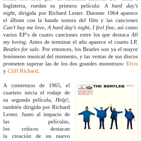
Inglaterra, ruedan su primera película:
A hard day’s
night
,
dirigida por Richard Lester. Durante 1964 aparece
el álbum con la banda sonora del film y las canciones
Can’t buy me
love
,
A hard day’s night
,
I feel fine
,
así como
varios EP’s de cuatro canciones entre los que destaca
All
my loving
. Antes de terminar el año aparece el cuarto LP,
Beatles for sale
.
Por entonces, los Beatles son ya el mayor
fenómeno musical del momento, y las ventas de sus discos
prometen superar las de los dos grandes monstruos:
Elvis
y
Cliff Richard
.
A comienzos de 1965, el
cuarteto inicia el rodaje de
su segunda película,
Help!
,
también dirigida por Richard
Lester. Junto al impacto de
las películas,
los críticos destacan
la creación de un nuevo