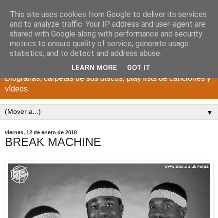
This site uses cookies from Google to deliver its services
DISCOS PARA EL
and to analyze traffic. Your IP address and user-agent are
shared with Google along with performance and security
RECUERDO
metrics to ensure quality of service, generate usage
statistics, and to detect and address abuse.
CANTANTES Y GRUPOS DE LOS AÑOS 1950 a 2022.
LEARN MORE
GOT IT
Biografías, carpetas de sus discos, play lists de canciones y
vídeos.
▼
viernes, 12 de enero de 2018
BREAK MACHINE