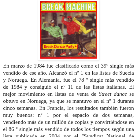
En marzo de 1984 f
ue clasificado como el 39º single más
vendido de ese año. A
lcanzó el nº 1 en las listas de Suecia
y Noruega. En Alemania,
fue el 78 º single más vendido
de 1984 y consiguió el nº 11 de las listas italianas
. El
mejor movimiento en listas de venta de
Street dance
se
obtuvo en Noruega, ya que se mantuvo en el nº 1 durante
cinco semanas
. En Francia, los resultados también fueron
muy buenos: nº 1 por el espacio de
dos semanas,
vendiendo más de un millón de copias y convirtiéndose en
el 86 º single más vendido de todos los tiempos según una
lista publicada en 2004 por el "Syndicat National de