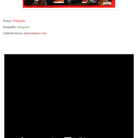
Fuente:
Wikipedia
Fotografía:
taringa.net
Carátulas discos
.
rateyourmusic.com