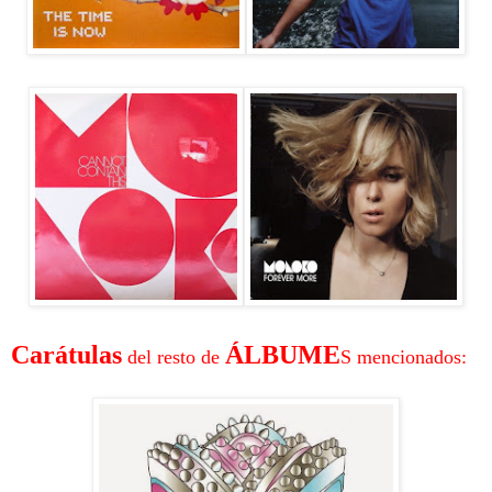
Carátulas
ÁLBUME
del resto de
S mencionados: