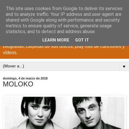
This site uses cookies from Google to deliver its services
DISCOS PARA EL
and to analyze traffic. Your IP address and user-agent are
shared with Google along with performance and security
RECUERDO
metrics to ensure quality of service, generate usage
statistics, and to detect and address abuse.
CANTANTES Y GRUPOS DE LOS AÑOS 1950 a 2022.
LEARN MORE
GOT IT
Biografías, carpetas de sus discos, play lists de canciones y
vídeos.
▼
domingo, 4 de marzo de 2018
MOLOKO