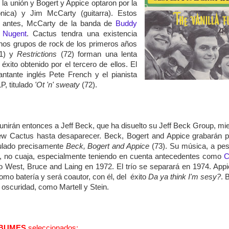
 la unión y Bogert y Appice optaron por la
ica) y Jim McCarty (guitarra). Estos
y, antes, McCarty de la banda de
Buddy
 Nugent
. Cactus tendra una existencia
uenos grupos de rock de los primeros años
1) y
Restrictions
(72) forman una lenta
xito obtenido por el tercero de ellos. El
ntante inglés Pete French y el pianista
P, titulado
'Ot 'n' sweaty
(72).
 unirán entonces a Jeff Beck, que ha disuelto su Jeff Beck Group, mi
ew Cactus hasta desaparecer. Beck, Bogert and Appice grabarán p
tulado precisamente
Beck, Bogert and Appice
(73). Su música, a pes
e, no cuaja, especialmente teniendo en cuenta antecedentes como
C
o West, Bruce and Laing en 1972. El trío se separará en 1974. App
mo batería y será coautor, con él, del éxito
Da ya think I'm sesy?
. 
 oscuridad, como Martell y Stein.
BUMES
seleccionados: