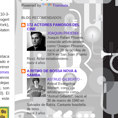
Powered by
Translate
(10-3-
BLOG RECOMENDADOS
Bogert
York),
172 ACTORES FAMOSOS DEL
CINE
Staten
JOAQUIN PHOENIX
-
Joaquin Rafael Phoenix,
conocido artísticamente
como *Joaquin Phoenix*,
nació el 28 de octubre de
1974 en San Juan (Puerto
estaca
Rico). Actor estadounidens...
ado e
Hace 4 años
primer
A RITMO DE BOSSA NOVA &
remes
SAMBA
nuevos
ASTRUD GILBERTO
-
plejas
Astrud Evangelina
Weinert, conocida
, son
artísticamente como
0). El
*Astrud Gilberto*, nació el
 este
30 de marzo de 1940 en
Salvador de Bahía. Cantante brasileña
de boss...
Hace 3 años