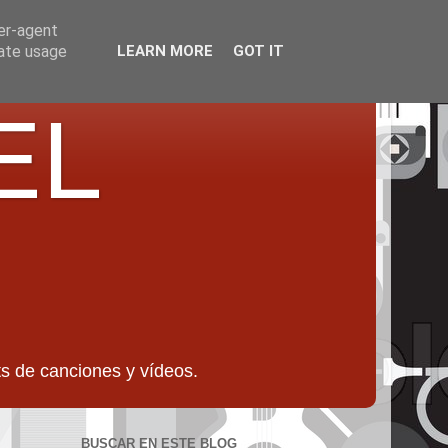
ser-agent
rate usage
LEARN MORE
GOT IT
EL
 de canciones y vídeos.
BUSCAR EN ESTE BLOG