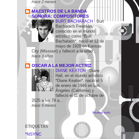
Hace 2 meses
MAESTROS DE LA BANDA
SONORA: COMPOSITORES
BURT BACHARACH
-
Burt
Bacharach Freeman,
conocido en el mundo
artístico como *Burt
Bacharach*, nació el 12 de
mayo de 1928 en Kansas
City (Missouri) y falleció a la edad ...
Hace 3 años
OSCAR A LA MEJOR ACTRIZ
DIANE KEATON
-
Diane
Hall, en el mundo artístico
*Diane Keaton*, nació el 5
de enero de 1946 en Los
Ángeles (California) y
falleció el 11 de octubre de
2025 a los 79 a...
Hace 9 meses
Mostrar todo
ETIQUETAS
*NSYNC