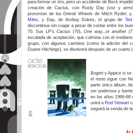
para formar un trío, pero un accidente de Beck impidió
creación de Cactus, con Rusty Day (voz y armón
provenían de los Detroit Wheels de Mitch Ryder; 
Miles
, y Day, de Amboy Dukes, el grupo de
Ted
discontinua sin cuajar a pesar de contar entre los b
70. Sus LP’s
Cactus
(70),
One way...or another
(7
escalada de aceptación, que culmina con el mediano é
grupo, con algunos cambios (como la adición del ca
Duane Hitchings), se disolverá después de un cuarto L
Bogert y Appice si se
el resto sigue con N
parte único álbum, ti
ser poderosa y fuert
en los años 1966-68 
unirá a
Rod Stewart
co
seguirá la senda de la
ÁL