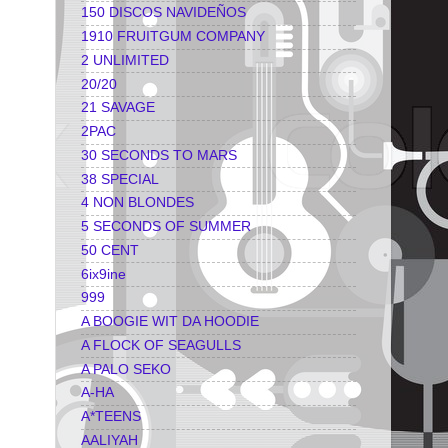
150 DISCOS NAVIDEÑOS
1910 FRUITGUM COMPANY
2 UNLIMITED
20/20
21 SAVAGE
2PAC
30 SECONDS TO MARS
38 SPECIAL
4 NON BLONDES
5 SECONDS OF SUMMER
50 CENT
6ix9ine
999
A BOOGIE WIT DA HOODIE
A FLOCK OF SEAGULLS
A PALO SEKO
A-HA
A*TEENS
AALIYAH