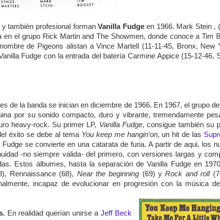
 y también profesional forman
Vanilla Fudge
en 1966. Mark Stein , 
ita en el grupo Rick Martin and The Showmen, donde conoce a Tim 
nombre de Pigeons alistan a Vince Martell (11-11-45, Bronx, New 
Vanilla Fudge con la entrada del batería Carmine Appice (15-12-46, 
 de la banda se inician en diciembre de 1966. En 1967, el grupo d
uina por su sonido compacto, duro y vibrante, tremendamente pes
puro heavy-rock. Su primer LP,
Vanilla Fudge
, consigue también su 
del éxito se debe al tema
You keep me hangin’on
, un hit de las
Sup
 Fudge se convierte en una catarata de furia. A partir de aqui, los 
uidad -no siempre válida- del primero, con versiones largas y com
as. Estos álbumes, hasta la separación de Vanilla Fudge en 1970
8), Rennaissance (68),
Near the beginning
(69) y
Rock and roll
(7
nalmente, incapaz de evolucionar en progresión con la música de
s.
En realidad querían unirse a
Jeff Beck