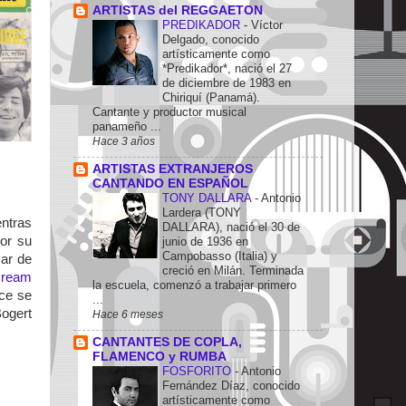
ARTISTAS del REGGAETON
PREDIKADOR
-
Víctor
Delgado, conocido
artísticamente como
*Predikador*, nació el 27
de diciembre de 1983 en
Chiriquí (Panamá).
Cantante y productor musical
panameño ...
Hace 3 años
ARTISTAS EXTRANJEROS
CANTANDO EN ESPAÑOL
TONY DALLARA
-
Antonio
Lardera (TONY
entras
DALLARA), nació el 30 de
or su
junio de 1936 en
Campobasso (Italia) y
ar de
creció en Milán. Terminada
ream
la escuela, comenzó a trabajar primero
ice se
...
Bogert
Hace 6 meses
CANTANTES DE COPLA,
FLAMENCO y RUMBA
FOSFORITO
-
Antonio
Fernández Díaz, conocido
artísticamente como