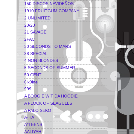
150 DISCOS NAVIDEÑOS
1910 FRUITGUM COMPANY
2 UNLIMITED
20/20
21 SAVAGE
2PAC
30 SECONDS TO MARS
38 SPECIAL
4 NON BLONDES
5 SECONDS OF SUMMER
50 CENT
6ix9ine
999
A BOOGIE WIT DA HOODIE
A FLOCK OF SEAGULLS
A PALO SEKO
A-HA
A*TEENS
AALIYAH