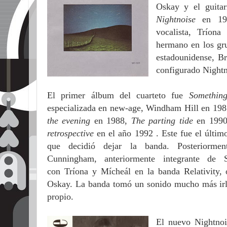
Oskay y el guitar
Nightnoise
en 198
vocalista, Tríon
hermano en los gru
estadounidense, B
configurado Nightn
El primer álbum del cuarteto fue
Something
especializada en new-age, Windham Hill en 198
the evening
en 1988,
The parting tide
en 1990
retrospective
en el año 1992 . Este fue el últim
que decidió dejar la banda. Posteriorment
Cunningham, anteriormente integrante de 
con Tríona y Mícheál en la banda Relativity, 
Oskay. La banda tomó un sonido mucho más irla
propio.
El nuevo Nightno