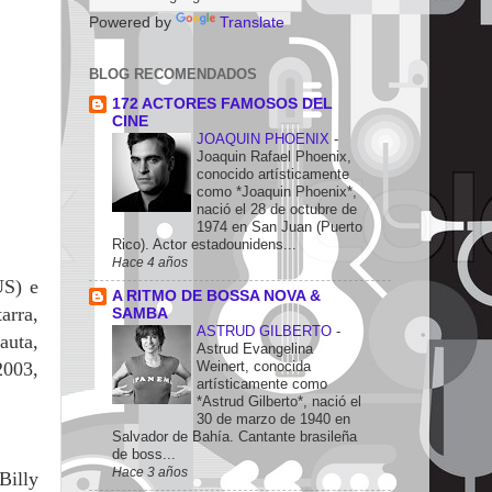
Powered by
Translate
BLOG RECOMENDADOS
172 ACTORES FAMOSOS DEL
CINE
JOAQUIN PHOENIX
-
Joaquin Rafael Phoenix,
conocido artísticamente
como *Joaquin Phoenix*,
nació el 28 de octubre de
1974 en San Juan (Puerto
Rico). Actor estadounidens...
Hace 4 años
US) e
A RITMO DE BOSSA NOVA &
arra,
SAMBA
ASTRUD GILBERTO
-
auta,
Astrud Evangelina
Weinert, conocida
2003,
artísticamente como
*Astrud Gilberto*, nació el
30 de marzo de 1940 en
Salvador de Bahía. Cantante brasileña
de boss...
Hace 3 años
Billy