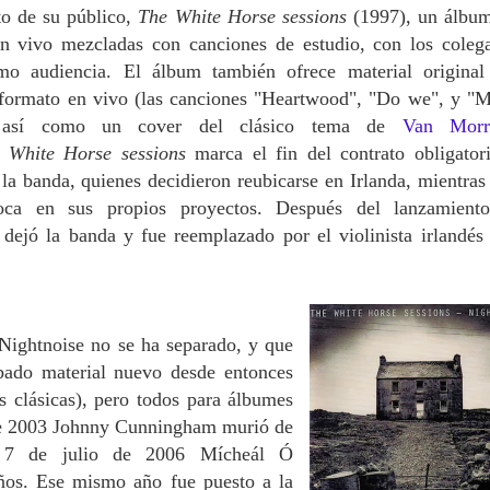
ito de su público,
The White Horse sessions
(1997), un álbu
en vivo mezcladas con canciones de estudio, con los coleg
o audiencia. El álbum también ofrece material original
e formato en vivo (las canciones "Heartwood", "Do we", y "
 así como un cover del clásico tema de
Van Morr
 White Horse sessions
marca el fin del contrato obligator
a banda, quienes decidieron reubicarse en Irlanda, mientras
foca en sus propios proyectos. Después del lanzamient
ejó la banda y fue reemplazado por el violinista irlandés
Nightnoise no se ha separado, y que
bado material nuevo desde entonces
s clásicas), pero todos para álbumes
 de 2003 Johnny Cunningham murió de
l 7 de julio de 2006 Mícheál Ó
ños. Ese mismo año fue puesto a la