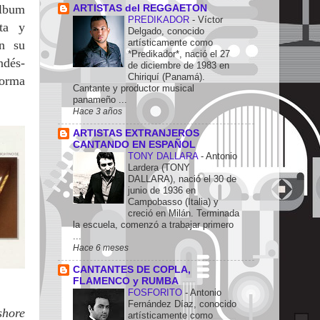
álbum
ARTISTAS del REGGAETON
PREDIKADOR
-
Víctor
ta y
Delgado, conocido
artísticamente como
on su
*Predikador*, nació el 27
ndés-
de diciembre de 1983 en
Chiriquí (Panamá).
forma
Cantante y productor musical
panameño ...
Hace 3 años
ARTISTAS EXTRANJEROS
CANTANDO EN ESPAÑOL
TONY DALLARA
-
Antonio
Lardera (TONY
DALLARA), nació el 30 de
junio de 1936 en
Campobasso (Italia) y
creció en Milán. Terminada
la escuela, comenzó a trabajar primero
...
Hace 6 meses
CANTANTES DE COPLA,
FLAMENCO y RUMBA
FOSFORITO
-
Antonio
Fernández Díaz, conocido
shore
artísticamente como