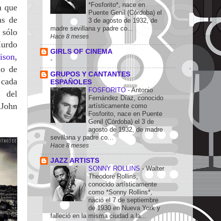
*Fosforito*, nace en
m que
Puente Genil (Córdoba) el
as de
3 de agosto de 1932, de
madre sevillana y padre co...
 sólo
Hace 8 meses
Murdo
GIRLS OF CINEMA
ison
,
-
io de
GRUPOS Y CANTANTES
 cada
ESPAÑOLES
FOSFORITO
-
Antonio
o del
Fernández Díaz, conocido
 John
artísticamente como
Fosforito, nace en Puente
Genil (Córdoba) el 3 de
agosto de 1932, de madre
sevillana y padre co...
Hace 8 meses
JAZZ ARTISTS
SONNY ROLLINS
-
Walter
Theodore Rollins,
conocido artísticamente
como *Sonny Rollins*,
nació el 7 de septiembre
de 1930 en Nueva York y
falleció en la misma ciudad a la...