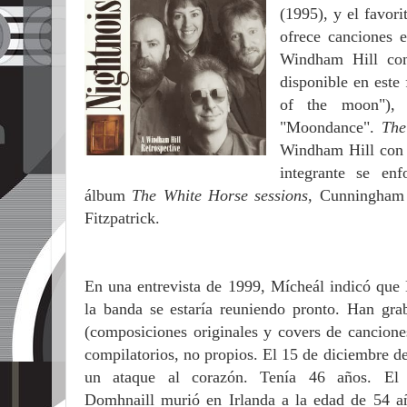
(1995), y el favor
ofrece canciones 
Windham Hill com
disponible en est
of the moon"),
"Moondance".
The
Windham Hill con l
integrante se en
álbum
The White Horse sessions,
Cunningham d
Fitzpatrick.
En una entrevista de 1999, Mícheál indicó que 
la banda se estaría reuniendo pronto. Han gra
(composiciones originales y covers de cancione
compilatorios, no propios. El 15 de diciembre
un ataque al corazón. Tenía 46 años. E
Domhnaill
murió en Irlanda a la edad de 54 a