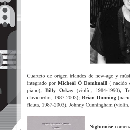
Cuarteto de orígen irlandés de new-age y mús
integrado por
Mícheál Ó Domhnaill
( nacido e
piano);
Billy Oskay
(violín, 1984-1990);
T
clavicordio, 1987-2003);
Brian Dunning
(nacid
flauta, 1987-2003), Johnny Cunningham (violín,
Nightnoise
comenzó