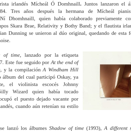
rista irlandés Mícheál Ó Domhnaill
.
Juntos lanzaron el 
4. Tres años después la hermana de Mícheál pianis
a Ní Dhomhnaill, quien había colaborado previamente c
pos Skara Brae, Relativity y Bothy Band; y el flautista irla
rian Dunning se unieron al dúo original, quedando de esta 
oise.
 of time
, lanzado por la etiqueta
7. Este fue seguido por
At the end of
, y la compilación
A Windham Hill
o álbum del cual participó Oskay, ya
e, el violinista escocés Johnny
Silly Wizard quien había tocado
ocupó el puesto dejado vacante por
ndés, cuando aún retenían su estilo
ise lanzó los álbumes
Shadow of time
(1993),
A different 