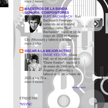
Hace 2 meses
MAESTROS DE LA BANDA
SONORA: COMPOSITORES
BURT BACHARACH
-
Burt
Bacharach Freeman,
conocido en el mundo
artístico como *Burt
Bacharach*, nació el 12 de
mayo de 1928 en Kansas
City (Missouri) y falleció a la edad ...
Hace 3 años
OSCAR A LA MEJOR ACTRIZ
DIANE KEATON
-
Diane
Hall, en el mundo artístico
*Diane Keaton*, nació el 5
de enero de 1946 en Los
Ángeles (California) y
falleció el 11 de octubre de
2025 a los 79 a...
Hace 9 meses
Mostrar todo
ETIQUETAS
*NSYNC