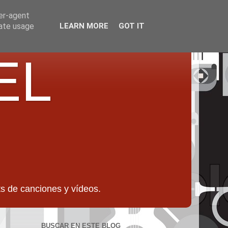
ser-agent
rate usage
LEARN MORE
GOT IT
EL
 de canciones y vídeos.
BUSCAR EN ESTE BLOG