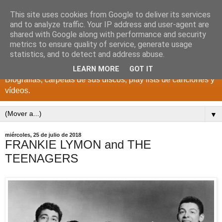
This site uses cookies from Google to deliver its services
DISCOS PARA EL
and to analyze traffic. Your IP address and user-agent are
shared with Google along with performance and security
RECUERDO
metrics to ensure quality of service, generate usage
statistics, and to detect and address abuse.
CANTANTES Y GRUPOS DE LOS AÑOS 1950 a 2022.
LEARN MORE
GOT IT
Biografías, carpetas de sus discos, play lists de canciones y
vídeos.
▼
miércoles, 25 de julio de 2018
FRANKIE LYMON and THE
TEENAGERS