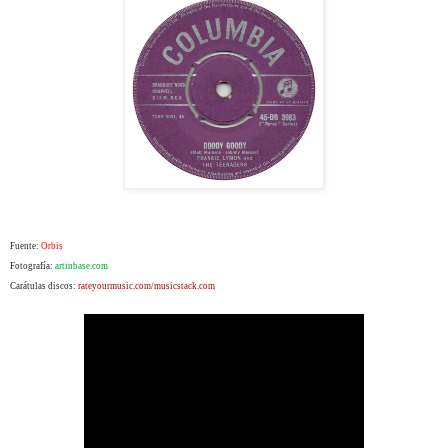
Fuente:
Orbis
Fotografía:
artinbase.com
Carátulas discos:
rateyourmusic.com/musicstack.com