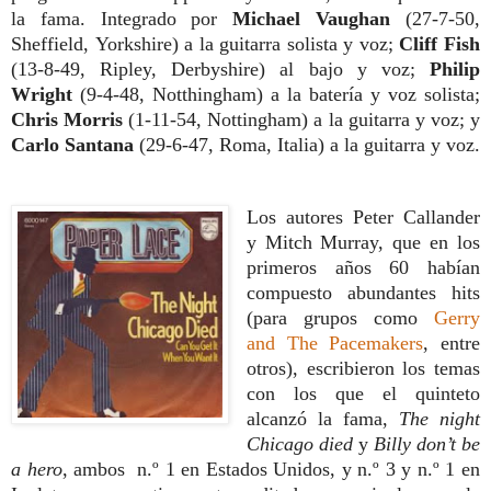
la fama. Integrado por
Michael Vaughan
(27-7-50,
Sheffield,
Yorkshire) a la guitarra solista y voz;
Cliff
Fish
(13-8-49, Ripley, Derbyshire) al bajo
y voz;
Philip
Wright
(9-4-48, Notthingham)
a la batería y voz solista;
Chris Morris
(1-11-54, Nottingham) a la guitarra y voz;
y
Carlo Santana
(29-6-47, Roma, Italia)
a la guitarra y voz.
Los autores Peter Callander
y Mitch Murray, que en los
primeros años 60 habían
compuesto abundantes hits
(para grupos
como
Gerry
and The Pacemakers
, entre
otros), escribieron los temas
con los que el quinteto
alcanzó la fama,
The night
Chicago died
y
Billy don’t be
a hero
, ambos n.º 1 en Estados Unidos, y n.º 3 y n.º 1 en