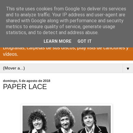
This site uses cookies from Google to deliver its services
DISCOS PARA EL
and to analyze traffic. Your IP address and user-agent are
shared with Google along with performance and security
RECUERDO
metrics to ensure quality of service, generate usage
statistics, and to detect and address abuse.
CANTANTES Y GRUPOS DE LOS AÑOS 1950 a 2022.
LEARN MORE
GOT IT
Biografías, carpetas de sus discos, play lists de canciones y
vídeos.
▼
domingo, 5 de agosto de 2018
PAPER LACE