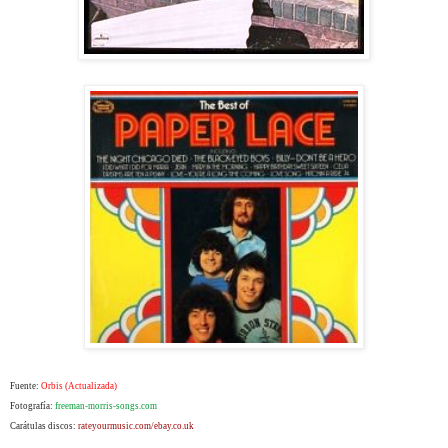
Fuente:
Orbis (Actualizada)
Fotografía:
freeman-morris-songs.com
Carátulas discos:
rateyourmusic.com/ebay.co.uk