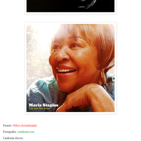
Fuente:
Orbis (Actualizada)
Fotografía:
sodahead.com
Carátulas discos
: