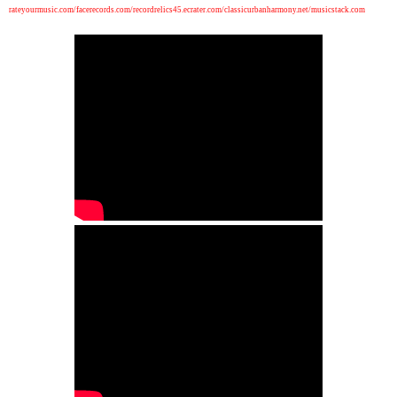
rateyourmusic.com/
facerecords.com/
recordrelics45.ecrater.com/
classicurbanharmony.net/musicstack.com