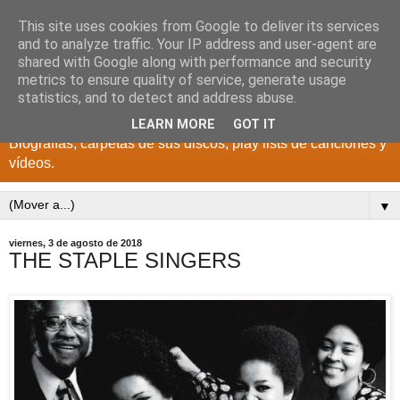
This site uses cookies from Google to deliver its services
DISCOS PARA EL
and to analyze traffic. Your IP address and user-agent are
shared with Google along with performance and security
RECUERDO
metrics to ensure quality of service, generate usage
statistics, and to detect and address abuse.
CANTANTES Y GRUPOS DE LOS AÑOS 1950 a 2022.
LEARN MORE
GOT IT
Biografías, carpetas de sus discos, play lists de canciones y
vídeos.
▼
viernes, 3 de agosto de 2018
THE STAPLE SINGERS