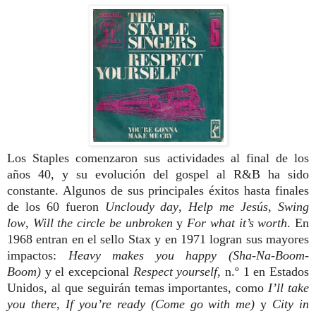
Los Staples comenzaron sus actividades al final de los
años 40, y su evolución del gospel al R&B ha sido
constante. Algunos de sus principales éxitos hasta finales
de los 60 fueron
Uncloudy day
,
Help me Jesús
,
Swing
low
,
Will
the circle be unbroken
y
For what it’s worth
. En
1968 entran en el sello Stax y en 1971 logran sus mayores
impactos:
Heavy makes you happy (Sha-Na-Boom-
Boom)
y el excepcional
Res
pect yourself
, n.º 1 en Estados
Unidos, al
que seguirán temas importantes, como
I’ll
take
you there
,
If you’re
ready (Come go with me)
y
City in