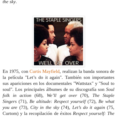
the
sky
.
En 1975, con
Curtis Mayfield
, realizan
la banda sonora de
la película "Let’s do it
again". También son importantes
sus apari
ciones en los documentales "Wattstax"
y "Soul to
soul". Los principales álbumes de
su discografía son
Soul
folk in action
(68),
We’ll get over
(70),
The Staple
Singers
(71),
Be altitude: Respect yourself
(72),
Be what
you are
(73),
City in the sky
(74),
Let’s do it again
(75,
Curtom) y la recopilación
de éxitos
Respect yourself: The