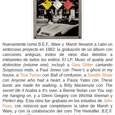
Nuevamente como B.E.F., Ware y Marsh llevaron a cabo un
ambicioso proyecto en 1982: la grabación de un álbum con
canciones antiguas, éxitos de otros días debidos a
intérpretes de todos los estilos. El LP,
Music of quality and
distinction (volume one)
, incluyó a
Gary Glitter
cantando
Suspicious mids
, a Paul Jones con
There’s a ghost in my
house
, a
Tina Turner
con
Ball of confusion
, a
Sandie Shaw
con
Anyone who had a heart
, a Paula Yates con
These
boots are made for walking
, a Billy Mackenzie con
The
secret life if Arabia
e
It’s over
, a Bernie Nolan con
You sep
me hanging on
, y a Glenn Gregory con
Wichita lineman
y
Perfect day
. Esta obra fue grabada en los estudios de
John
Foxx
, con músicos que completaron la labor de Marsh y
Ware, y con la colaboración del coro The Hereafter. B.E.F.