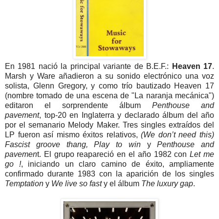
En 1981 nació la principal variante de B.E.F.:
Heaven 17
.
Marsh y Ware añadieron a su sonido electrónico una voz
solista, Glenn Gregory, y como trío bautizado Heaven 17
(nombre tomado de una escena de "La naranja mecánica")
editaron el sorprendente álbum
Penthouse and
pavement
, top-20 en Inglaterra y declarado álbum del año
por el semanario Melody Maker. Tres singles extraídos del
LP fueron así mismo éxitos relativos,
(We don’t need this)
Fascist
groove thang, Play to win
y
Penthouse and
pavemen
t. El grupo reapareció en el año 1982 con
Let me
go !
, iniciando un claro camino de éxito, ampliamente
confirmado durante 1983 con la aparición de los singles
Temptation
y
We live so fast
y el álbum
The luxury gap
.