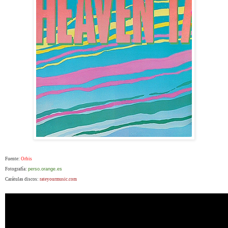
Fuente:
Orbis
Fotografía:
perso.orange.es
Carátulas discos:
rateyourmusic.com