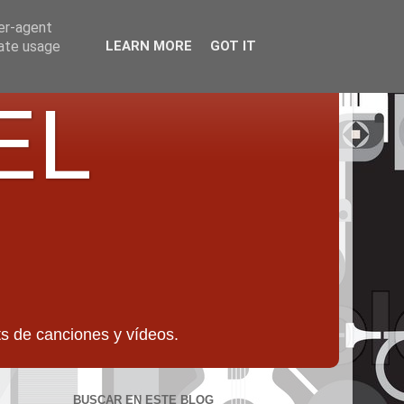
ser-agent
rate usage
LEARN MORE
GOT IT
EL
 de canciones y vídeos.
BUSCAR EN ESTE BLOG