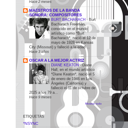
Hace 2 meses
MAESTROS DE LA BANDA
SONORA: COMPOSITORES
BURT BACHARACH
-
Burt
Bacharach Freeman,
conocido en el mundo
artístico como *Burt
Bacharach*, nació el 12 de
mayo de 1928 en Kansas
City (Missouri) y falleció a la edad ...
Hace 3 años
OSCAR A LA MEJOR ACTRIZ
DIANE KEATON
-
Diane
Hall, en el mundo artístico
*Diane Keaton*, nació el 5
de enero de 1946 en Los
Ángeles (California) y
falleció el 11 de octubre de
2025 a los 79 a...
Hace 9 meses
Mostrar todo
ETIQUETAS
*NSYNC