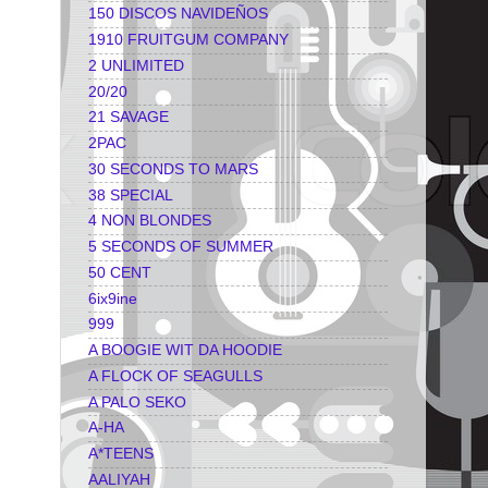
150 DISCOS NAVIDEÑOS
1910 FRUITGUM COMPANY
2 UNLIMITED
20/20
21 SAVAGE
2PAC
30 SECONDS TO MARS
38 SPECIAL
4 NON BLONDES
5 SECONDS OF SUMMER
50 CENT
6ix9ine
999
A BOOGIE WIT DA HOODIE
A FLOCK OF SEAGULLS
A PALO SEKO
A-HA
A*TEENS
AALIYAH