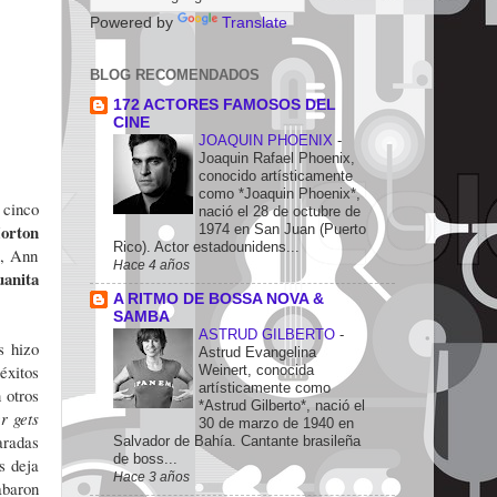
Powered by
Translate
BLOG RECOMENDADOS
172 ACTORES FAMOSOS DEL
CINE
JOAQUIN PHOENIX
-
Joaquin Rafael Phoenix,
conocido artísticamente
como *Joaquin Phoenix*,
 cinco
nació el 28 de octubre de
orton
1974 en San Juan (Puerto
Rico). Actor estadounidens...
, Ann
Hace 4 años
uanita
A RITMO DE BOSSA NOVA &
SAMBA
ASTRUD GILBERTO
-
s hizo
Astrud Evangelina
éxitos
Weinert, conocida
artísticamente como
 otros
*Astrud Gilberto*, nació el
r gets
30 de marzo de 1940 en
aradas
Salvador de Bahía. Cantante brasileña
de boss...
s deja
Hace 3 años
baron