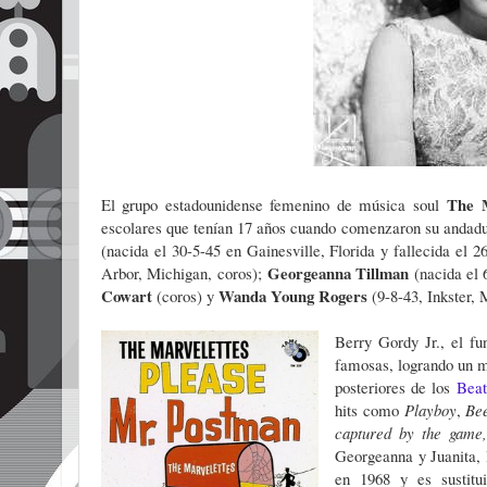
The 
El grupo estadounidense femenino de música soul
escolares que tenían 17 años cuando comenzaron su andadu
(nacida el 30-5-45 en Gainesville, Florida y fallecida el 2
Georgeanna Tillman
Arbor, Michigan, coros);
(nacida el 
Cowart
Wanda
Young Rogers
(coros) y
(9-8-43, Inkster, 
Berry Gordy Jr., el fu
famosas, logrando un m
posteriores de los
Beat
hits como
Playboy
,
Be
captured by the game
Georgeanna y Juanita, l
en 1968 y es sustit