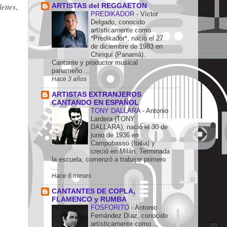
ettes
,
ARTISTAS del REGGAETON
PREDIKADOR
-
Víctor
Delgado, conocido
artísticamente como
*Predikador*, nació el 27
de diciembre de 1983 en
Chiriquí (Panamá).
Cantante y productor musical
panameño ...
Hace 3 años
ARTISTAS EXTRANJEROS
CANTANDO EN ESPAÑOL
TONY DALLARA
-
Antonio
Lardera (TONY
DALLARA), nació el 30 de
junio de 1936 en
Campobasso (Italia) y
creció en Milán. Terminada
la escuela, comenzó a trabajar primero
...
Hace 6 meses
CANTANTES DE COPLA,
FLAMENCO y RUMBA
FOSFORITO
-
Antonio
Fernández Díaz, conocido
artísticamente como