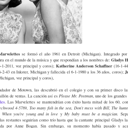
Marvelettes
se formó el año 1961 en Detroit (Michigan).
Integrado por
Gladys H
ra en el mundo de la música y que respondían a los nombres de:
Katherine Anderson Schaffner
6-1-2011, voz principal y coros);
(16-1-44
J
6-2-43 en Inkster, Michigan y fallecida el 6-1-1980 a los 36 años, coros);
Michigan, voz principal y coros),
ndador de Motown, las descubrió en el colegio y con su primer disco la
illón de ventas. La canción así es
Please Mr. Postman
, uno de los grandes 
les
. Las Marvelettes se mantendrían con éxito hasta mitad de los 60, con
echwood 4-5789
,
Too many fish in the sea
,
Don’t mess with Bill,
The hunte
, When you're young and in love
y
My baby must be a magician.
Sep
as restantes seguirían como trío hasta que la cantante principal Gladys la
uida por Anne Bogan. Sin embargo, su momento había pasado y aca