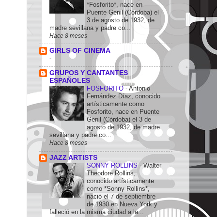
*Fosforito*, nace en
Puente Genil (Córdoba) el
3 de agosto de 1932, de
madre sevillana y padre co...
Hace 8 meses
GIRLS OF CINEMA
-
GRUPOS Y CANTANTES
ESPAÑOLES
FOSFORITO
-
Antonio
Fernández Díaz, conocido
artísticamente como
Fosforito, nace en Puente
Genil (Córdoba) el 3 de
agosto de 1932, de madre
sevillana y padre co...
Hace 8 meses
JAZZ ARTISTS
SONNY ROLLINS
-
Walter
Theodore Rollins,
conocido artísticamente
como *Sonny Rollins*,
nació el 7 de septiembre
de 1930 en Nueva York y
falleció en la misma ciudad a la...