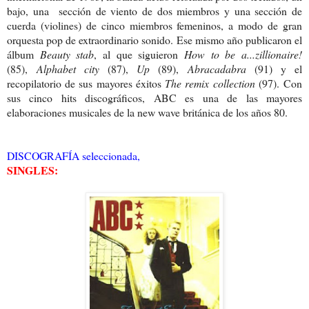
bajo, una sección de viento de dos miembros y una sección de
cuerda (violines) de cinco miembros femeninos, a modo de gran
orquesta pop de extraordinario sonido.
Ese mismo año publicaron el
álbum
Beauty stab
, al que siguieron
How to be a...zillionaire!
(85),
Alphabet city
(87),
Up
(89),
Abracadabra
(91) y el
recopilatorio de sus mayores éxitos
The remix collection
(97).
Con
sus cinco hits discográficos, ABC es una de las mayores
elaboraciones musicales de la new wave británica de los años 80.
DISCOGRAFÍA seleccionada,
SINGLES: