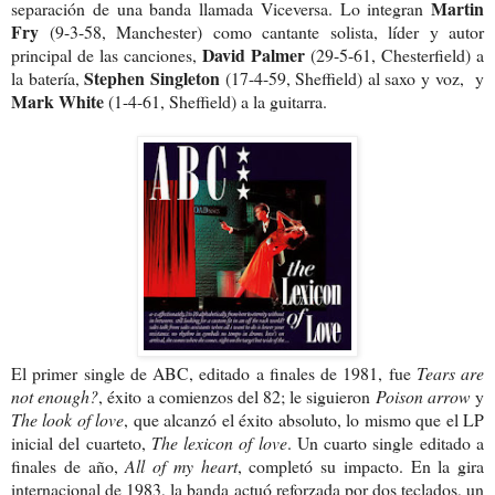
Martin
separación de una banda llamada Viceversa. Lo integran
Fry
(9-3-58, Manchester) como cantante solista, líder y autor
David Palmer
principal de las canciones,
(29-5-61, Chesterfield) a
Stephen Singleton
la batería,
(17-4-59, Sheffield) al saxo y voz, y
Mark White
(1-4-61, Sheffield) a la guitarra.
El primer single de ABC, editado a finales de 1981, fue
Tears are
not enough?
, éxito a comienzos del 82; le siguieron
Poison arrow
y
The look of love
, que alcanzó el éxito absoluto, lo mismo que el LP
inicial del cuarteto,
The lexicon of love
. Un cuarto single editado a
finales de año,
All of my heart
, completó su impacto. En la gira
internacional de 1983, la banda actuó reforzada por dos teclados, un