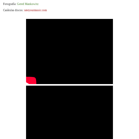
Fotografía:
Gered Mankowitz
Carátulas discos:
rateyourmusic.com