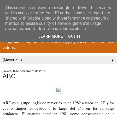
This site uses cookies from Google to deliver its services
DISCOS PARA EL
and to analyze traffic. Your IP address and user-agent are
shared with Google along with performance and security
RECUERDO
metrics to ensure quality of service, generate usage
statistics, and to detect and address abuse.
CANTANTES Y GRUPOS DE LOS AÑOS 1950 a 2022.
LEARN MORE
GOT IT
Biografías, carpetas de sus discos, play lists de canciones y
vídeos.
▼
jueves, 8 de noviembre de 2018
ABC
ABC
es el grupo inglés de mayor éxito en 1982 a tenor del LP y los
cuatro singles colocados a lo largo del año en los rankings
británicos. El cuarteto nació en 1981 como consecuencia de la