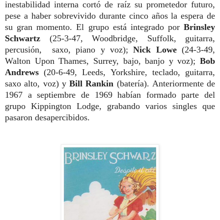
ines
tabilidad interna cortó de raíz su prome
tedor futuro,
pese a haber sobrevivido
durante cinco años la espera de
su gran
momento.
El grupo está integrado por
Brinsley
Schwartz
(25-3-47, Woodbridge, Suffolk, guitarra,
percusión, saxo, piano y voz);
Nick
Lowe
(24-3-49,
Walton Upon Thames, Surrey, bajo, banjo y voz);
Bob
Andrews
(20-6-49, Leeds, Yorkshire, tecla
do, guitarra,
saxo alto, voz) y
Bill Rankin
(batería).
Anteriormente de
1967 a septiembre de 1969 habían formado parte del
grupo Kippington Lodge, grabando varios singles que
pasaron desapercibidos.