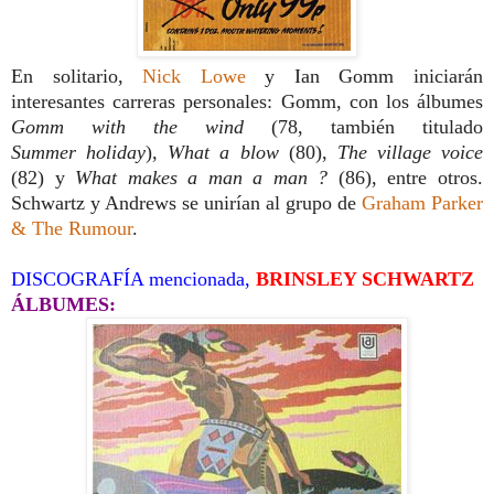
En solitario,
Nick Lowe
y Ian Gomm
iniciarán
interesantes carreras persona
les: Gomm, con los álbumes
Gomm with
the wind
(78, también titulado
Summer
holiday
),
What a blow
(80),
The village voice
(82) y
What makes a man a man ?
(86), entre otros.
Schwartz y Andrews se unirían al grupo de
Graham Parker
& The Rumour
.
DISCOGRAFÍA mencionada,
BRINSLEY SCHWARTZ
ÁLBUMES: