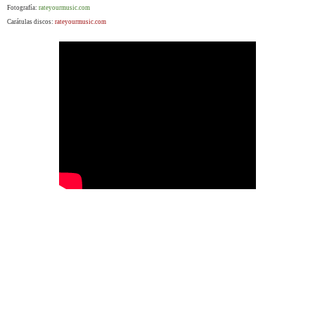
Fotografía:
rateyourmusic.com
Carátulas discos:
rateyourmusic.com