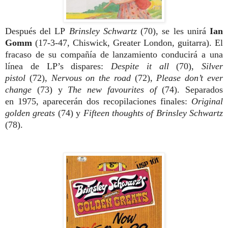
Después del
LP
Brinsley Schwartz
(70), se les unirá
Ian
Gomm
(17-3-47, Chiswick, Greater London, guitarra).
El
fracaso de su compañía de lanza
miento conducirá a una
línea de LP’s
dispares:
Despite it all
(70),
Silver
pistol
(72),
Nervous on the road
(72),
Please
don’t ever
change
(73)
y
The new favourites of
(74). Separados
en
1975, aparecerán dos recopilaciones
finales:
Original
golden greats
(74) y
Fifteen thoughts
of Brinsley Schwartz
(78).