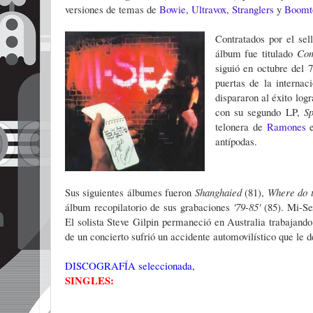
versiones de temas de
Bowie
,
Ultravox
,
Stranglers
y
Boomt
Contratados por el se
álbum fue titulado
Com
siguió en octubre del 
puertas de la internac
dispararon al éxito log
con su segundo LP,
S
telonera de
Ramones
antípodas.
Sus siguientes álbumes fueron
Shanghaied
(81),
Where do 
álbum recopilatorio de sus grabaciones
'79-85'
(85). Mi-Se
El solista Steve Gilpin permaneció en Australia trabajand
de un concierto sufrió un accidente automovilístico que le 
DISCOGRAFÍA seleccionada,
SINGLES: