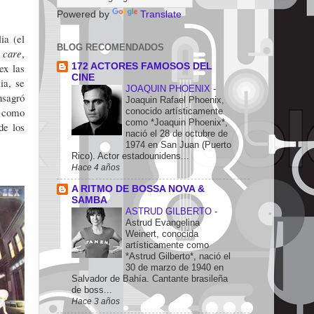
Powered by
Translate
ia (el
BLOG RECOMENDADOS
 care
,
172 ACTORES FAMOSOS DEL
ex las
CINE
ia, se
JOAQUIN PHOENIX
-
nsagró
Joaquin Rafael Phoenix,
A como
conocido artísticamente
como *Joaquin Phoenix*,
de los
nació el 28 de octubre de
1974 en San Juan (Puerto
Rico). Actor estadounidens...
Hace 4 años
A RITMO DE BOSSA NOVA &
SAMBA
ASTRUD GILBERTO
-
Astrud Evangelina
Weinert, conocida
artísticamente como
*Astrud Gilberto*, nació el
30 de marzo de 1940 en
Salvador de Bahía. Cantante brasileña
de boss...
Hace 3 años