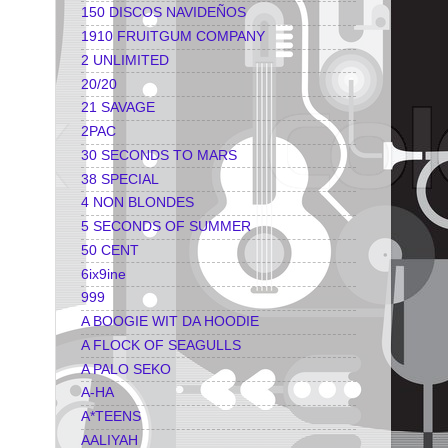
150 DISCOS NAVIDEÑOS
1910 FRUITGUM COMPANY
2 UNLIMITED
20/20
21 SAVAGE
2PAC
30 SECONDS TO MARS
38 SPECIAL
4 NON BLONDES
5 SECONDS OF SUMMER
50 CENT
6ix9ine
999
A BOOGIE WIT DA HOODIE
A FLOCK OF SEAGULLS
A PALO SEKO
A-HA
A*TEENS
AALIYAH