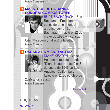
Hace 2 meses
MAESTROS DE LA BANDA
SONORA: COMPOSITORES
BURT BACHARACH
-
Burt
Bacharach Freeman,
conocido en el mundo
artístico como *Burt
Bacharach*, nació el 12 de
mayo de 1928 en Kansas
City (Missouri) y falleció a la edad ...
Hace 3 años
OSCAR A LA MEJOR ACTRIZ
DIANE KEATON
-
Diane
Hall, en el mundo artístico
*Diane Keaton*, nació el 5
de enero de 1946 en Los
Ángeles (California) y
falleció el 11 de octubre de
2025 a los 79 a...
Hace 9 meses
Mostrar todo
ETIQUETAS
*NSYNC