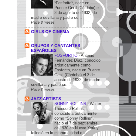
*Fosforito*, nace en
Puente Genil (Córdoba) el
3 de agosto de 1932, de
madre sevillana y padre co...
Hace 8 meses
GIRLS OF CINEMA
-
GRUPOS Y CANTANTES
ESPAÑOLES
FOSFORITO
-
Antonio
Fernández Díaz, conocido
artísticamente como
Fosforito, nace en Puente
Genil (Córdoba) el 3 de
agosto de 1932, de madre
sevillana y padre co...
Hace 8 meses
JAZZ ARTISTS
SONNY ROLLINS
-
Walter
Theodore Rollins,
conocido artísticamente
como *Sonny Rollins*,
nació el 7 de septiembre
de 1930 en Nueva York y
falleció en la misma ciudad a la...