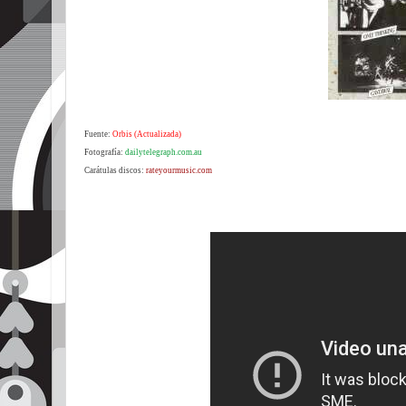
Fuente:
Orbis (Actualizada)
Fotografía:
dailytelegraph.com.au
Carátulas discos:
rateyourmusic.com