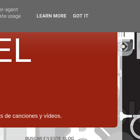
ser-agent
rate usage
LEARN MORE
GOT IT
EL
 de canciones y vídeos.
BUSCAR EN ESTE BLOG