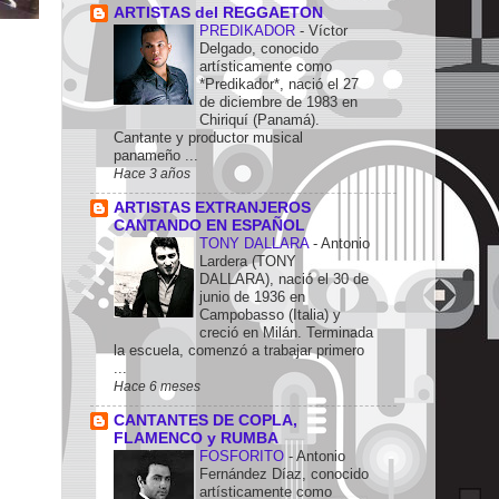
ARTISTAS del REGGAETON
PREDIKADOR
-
Víctor
Delgado, conocido
artísticamente como
*Predikador*, nació el 27
de diciembre de 1983 en
Chiriquí (Panamá).
Cantante y productor musical
panameño ...
Hace 3 años
ARTISTAS EXTRANJEROS
CANTANDO EN ESPAÑOL
TONY DALLARA
-
Antonio
Lardera (TONY
DALLARA), nació el 30 de
junio de 1936 en
Campobasso (Italia) y
creció en Milán. Terminada
la escuela, comenzó a trabajar primero
...
Hace 6 meses
CANTANTES DE COPLA,
FLAMENCO y RUMBA
FOSFORITO
-
Antonio
Fernández Díaz, conocido
artísticamente como