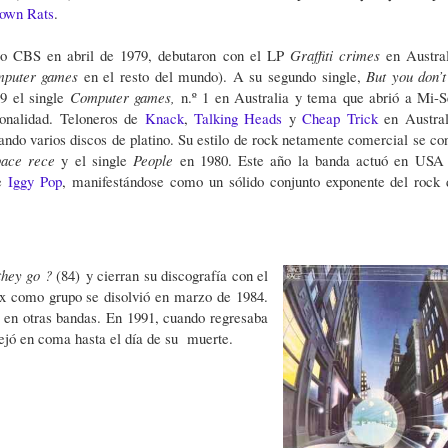
own Rats
.
llo CBS en abril de 1979, debutaron con el LP
Graffiti crimes
en Austral
puter games
en el resto del mundo). A su segundo single,
But you don’t
79 el single
Computer games,
n.º 1 en Australia y tema que abrió a Mi-S
ionalidad.
Teloneros
de
Knack
,
Talking Heads
y
Cheap Trick
en Austral
rando varios discos de platino. Su estilo de rock netamente comercial se co
pace
rece
y el single
People
en 1980. Este año la banda actuó en US
e
Iggy Pop
, manifestándose como un sólido conjunto exponente del rock 
they go ?
(84)
y cierran su discografía con el
x como grupo se disolvió en marzo de 1984.
o en otras bandas. En 1991, cuando regresaba
dejó en coma hasta el día de su muerte.