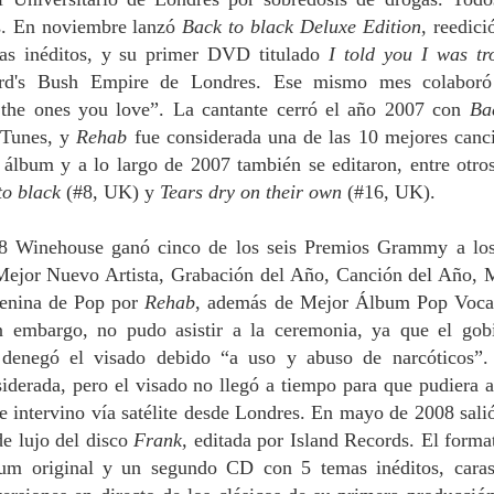
os. En noviembre lanzó
Back to black Deluxe Edition
, reedici
s inéditos, y su primer DVD titulado
I told you I was tr
erd's Bush Empire de Londres. Ese mismo mes colabor
the ones you love”. La cantante cerró el año 2007 con
Ba
iTunes, y
Rehab
fue considerada una de las 10 mejores canc
 álbum y a lo largo de 2007 también se editaron, entre otros
to black
(#8, UK) y
Tears dry on their own
(#16, UK).
8 Winehouse ganó cinco de los seis Premios Grammy a lo
Mejor Nuevo Artista, Grabación del Año, Canción del Año, 
menina de Pop por
Rehab
, además de Mejor Álbum Pop Voca
n embargo, no pudo asistir a la ceremonia, ya que el gob
 denegó el visado debido “a uso y abuso de narcóticos”.
iderada, pero el visado no llegó a tiempo para que pudiera as
ue intervino vía satélite desde Londres. En mayo de 2008 salió
de lujo del disco
Frank,
editada por Island Records. El forma
lbum original y un segundo CD con 5 temas inéditos, cara