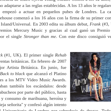
o adaptarse a las reglas establecidas. A los 13 años le regalar
 y empezó a actuar en pequeños pubes de Londres.
La ca
ehouse comenzó a los 16 años con la firma de su primer con
a Island/Universal. En 2003 edita su álbum debut,
Frank
(#3,
remios Mercury Music y gracias al cual ganó un Premio
or el single
Stronger than me
. Con este disco consiguió v
ack
(#1, UK). El primer single
Rehab
 ventas británicas. En febrero de 2007
r Artista Británica. En junio, fue
Back to black
que alcanzó el Platino
ones a los MTV Video Music Awards.
aban también los escándalos: desde
 abucheos por parte del público, hasta
ón y consumo de marihuana, heroína y
eja señorita" y confesó algún intento
al Universitario de Londres por sobredosis de drogas. Todo