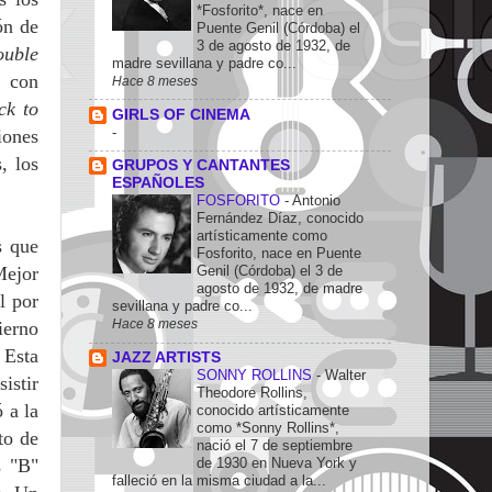
*Fosforito*, nace en
ón de
Puente Genil (Córdoba) el
3 de agosto de 1932, de
ouble
madre sevillana y padre co...
ó con
Hace 8 meses
ck to
GIRLS OF CINEMA
-
iones
, los
GRUPOS Y CANTANTES
ESPAÑOLES
FOSFORITO
-
Antonio
Fernández Díaz, conocido
artísticamente como
s que
Fosforito, nace en Puente
Mejor
Genil (Córdoba) el 3 de
agosto de 1932, de madre
l por
sevillana y padre co...
Hace 8 meses
ierno
 Esta
JAZZ ARTISTS
SONNY ROLLINS
-
Walter
istir
Theodore Rollins,
 a la
conocido artísticamente
como *Sonny Rollins*,
to de
nació el 7 de septiembre
s "B"
de 1930 en Nueva York y
falleció en la misma ciudad a la...