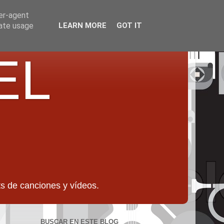
ser-agent
rate usage
LEARN MORE
GOT IT
EL
 de canciones y vídeos.
BUSCAR EN ESTE BLOG