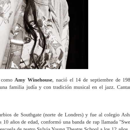
e como
Amy
Winehouse
, nació el 14 de septiembre de 19
na familia judía y con tradición musical en el jazz. Canta
urbios de Southgate (norte de Londres) y fue al colegio As
s 10 años de edad, conformó una banda de rap llamada "Swee
 escuela de teatro Sylvia Young Theatre School a los 12 años,