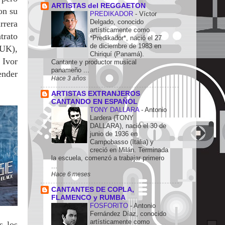
ARTISTAS del REGGAETON
on su
PREDIKADOR
-
Víctor
Delgado, conocido
rrera
artísticamente como
trato
*Predikador*, nació el 27
de diciembre de 1983 en
 UK),
Chiriquí (Panamá).
 Ivor
Cantante y productor musical
panameño ...
ender
Hace 3 años
ARTISTAS EXTRANJEROS
CANTANDO EN ESPAÑOL
TONY DALLARA
-
Antonio
Lardera (TONY
DALLARA), nació el 30 de
junio de 1936 en
Campobasso (Italia) y
creció en Milán. Terminada
la escuela, comenzó a trabajar primero
...
Hace 6 meses
CANTANTES DE COPLA,
FLAMENCO y RUMBA
FOSFORITO
-
Antonio
Fernández Díaz, conocido
artísticamente como
s los