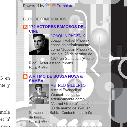
Powered by
Translate
BLOG RECOMENDADOS
172 ACTORES FAMOSOS DEL
CINE
JOAQUIN PHOENIX
-
Joaquin Rafael Phoenix,
conocido artísticamente
como *Joaquin Phoenix*,
nació el 28 de octubre de
1974 en San Juan (Puerto
Rico). Actor estadounidens...
Hace 4 años
A RITMO DE BOSSA NOVA &
83 en
SAMBA
nte y
ASTRUD GILBERTO
-
Astrud Evangelina
Weinert, conocida
artísticamente como
*Astrud Gilberto*, nació el
30 de marzo de 1940 en
hmole
Salvador de Bahía. Cantante brasileña
de boss...
t 'n'
Hace 3 años
 pero