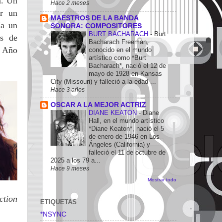
n. Un
Hace 2 meses
ir un
MAESTROS DE LA BANDA
ía un
SONORA: COMPOSITORES
BURT BACHARACH
-
Burt
as de
Bacharach Freeman,
l Año
conocido en el mundo
artístico como *Burt
Bacharach*, nació el 12 de
mayo de 1928 en Kansas
City (Missouri) y falleció a la edad ...
Hace 3 años
OSCAR A LA MEJOR ACTRIZ
DIANE KEATON
-
Diane
Hall, en el mundo artístico
*Diane Keaton*, nació el 5
de enero de 1946 en Los
Ángeles (California) y
falleció el 11 de octubre de
2025 a los 79 a...
Hace 9 meses
Mostrar todo
ction
ETIQUETAS
*NSYNC