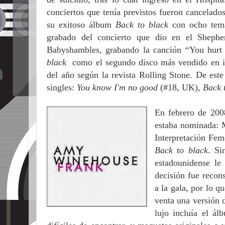
conciertos que tenía previstos fueron cancelad
su exitoso álbum
Back to black
con ocho tema
grabado del concierto que dio en el Sheph
Babyshambles, grabando la canción “You hurt 
black
como el segundo disco más vendido en 
del año según la revista Rolling Stone. De este
singles:
You know I'm no good
(#18, UK),
Back 
En febrero de 200
estaba nominada: 
Interpretación Fe
Back to black
. Si
estadounidense le
decisión fue recons
a la gala, por lo q
venta una versión 
lujo incluía el á