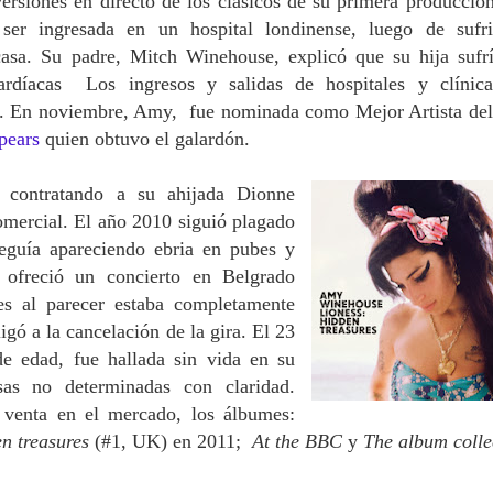
 versiones en directo de los clásicos de su primera producció
ser ingresada en un hospital londinense, luego de sufr
asa. Su padre, Mitch Winehouse, explicó que su hija sufr
ardíacas Los ingresos y salidas de hospitales y clínic
os. En noviembre, Amy, fue nominada como Mejor Artista de
pears
quien obtuvo el galardón.
, contratando a su ahijada Dionne
omercial. El año 2010 siguió plagado
eguía apareciendo ebria en pubes y
 ofreció un concierto en Belgrado
ues al parecer estaba completamente
gó a la cancelación de la gira. El 23
e edad, fue hallada sin vida en su
as no determinadas con claridad.
 venta en el mercado, los álbumes:
n treasures
(#1, UK) en 2011;
At the BBC
y
The album colle