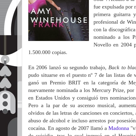
fue expulsada por n
primera guitarra
profesional de Win
con la discográfic
nominado a los P
Novello en 2004 p
1.500.000 copias.
En 2006 lanzó su segundo trabajo,
Back to bl
pudo situarse en el puesto nº 7 de las listas de
ganó un Premio BRIT en la categoría de Mejo
nuevamente nominada a los Mercury Prize, por
en Estados Unidos y consiguió tres nominaci
Pero a la par de su ascenso musical, aument
olvidos de las letras de canciones en conciertos,
abuso de alcohol e incluso arrestos por posesi
cocaína. En agosto de 2007 llamó a
Madonna
"vi
de suicidio, tras lo cual ingresó en el Hospit