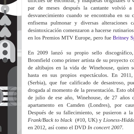
difíciles de encontrar, y maquetas originales o
par de meses después la cantante volvió a 
desvanecimiento cuando se encontraba en su c
enfisema pulmonar y diversas alteraciones c
desintoxicación comenzaron a hacerse rutinari
en los Premios MTV Europe, pero fue
Britney S
En 2009 lanzó su propio sello discográfico
Bromfield como primer artista de su proyecto c
de altibajos en la vida de Winehouse, quien s
hasta en sus propios espectáculos. En 2011,
(Serbia), que fue calificado de desastroso, p
drogada al momento de la presentación. Esto obli
de julio de ese año, Winehouse, de 27 años d
apartamento en Camden (Londres), por caus
Después de su fallecimiento, se pusieron a la
Frank/Back to black
(#10, UK) y
Lioness-Hidde
en 2012, así como el DVD
In concert 2007
.