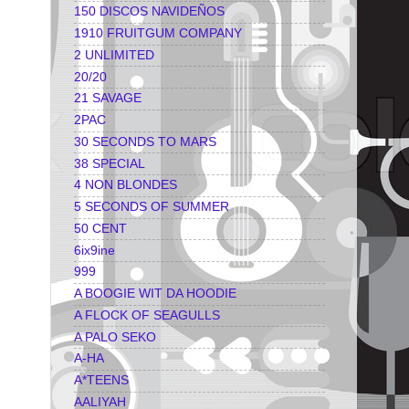
150 DISCOS NAVIDEÑOS
1910 FRUITGUM COMPANY
2 UNLIMITED
20/20
21 SAVAGE
2PAC
30 SECONDS TO MARS
38 SPECIAL
4 NON BLONDES
5 SECONDS OF SUMMER
50 CENT
6ix9ine
999
A BOOGIE WIT DA HOODIE
A FLOCK OF SEAGULLS
A PALO SEKO
A-HA
A*TEENS
AALIYAH