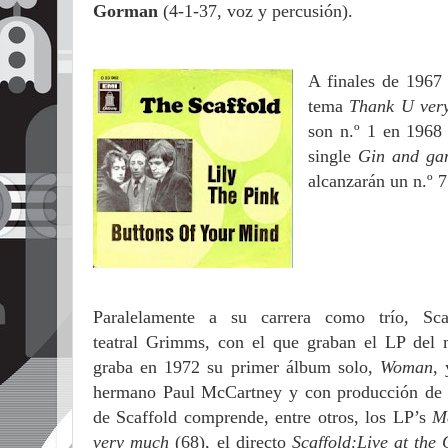
Gorman
(4-1-37, voz y percusión).
A finales de 1967 
tema
Thank U ver
son n.º 1 en 196
single
Gin and ga
alcanzarán un n.º 7
Paralelamente a su carrera como trío, S
teatral Grimms, con el que graban el LP del
graba en 1972 su primer álbum solo,
Woman
,
hermano Paul McCartney y con producción de 
de Scaffold comprende, entre otros, los LP’s
M
very much
(68), el directo
Scaffold:Live at the