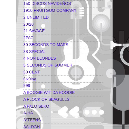
150 DISCOS NAVIDEÑOS
1910 FRUITGUM COMPANY
2 UNLIMITED
20/20
21 SAVAGE
2PAC
30 SECONDS TO MARS
38 SPECIAL
4 NON BLONDES
5 SECONDS OF SUMMER
50 CENT
6ix9ine
999
A BOOGIE WIT DA HOODIE
A FLOCK OF SEAGULLS
A PALO SEKO
A-HA
A*TEENS
AALIYAH