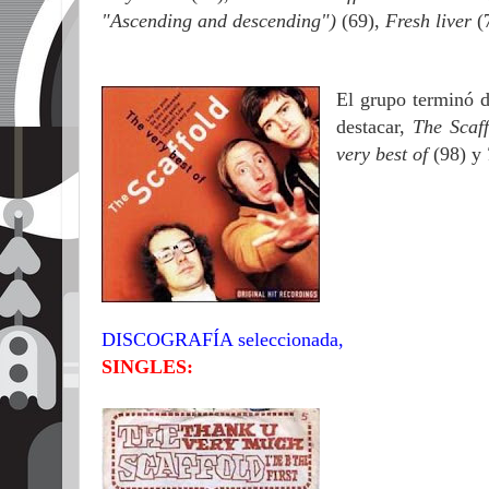
"Ascending and descending")
(69),
Fresh liver
(
El grupo terminó d
destacar,
The Scaf
very best of
(98) y
DISCOGRAFÍA seleccionada,
SINGLES: