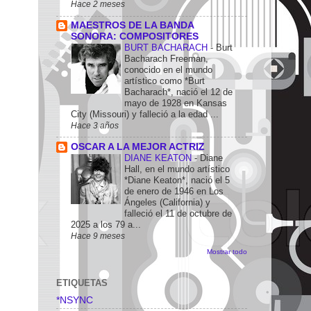
Hace 2 meses
MAESTROS DE LA BANDA
SONORA: COMPOSITORES
BURT BACHARACH
-
Burt
Bacharach Freeman,
conocido en el mundo
artístico como *Burt
Bacharach*, nació el 12 de
mayo de 1928 en Kansas
City (Missouri) y falleció a la edad ...
Hace 3 años
OSCAR A LA MEJOR ACTRIZ
DIANE KEATON
-
Diane
Hall, en el mundo artístico
*Diane Keaton*, nació el 5
de enero de 1946 en Los
Ángeles (California) y
falleció el 11 de octubre de
2025 a los 79 a...
Hace 9 meses
Mostrar todo
ETIQUETAS
*NSYNC