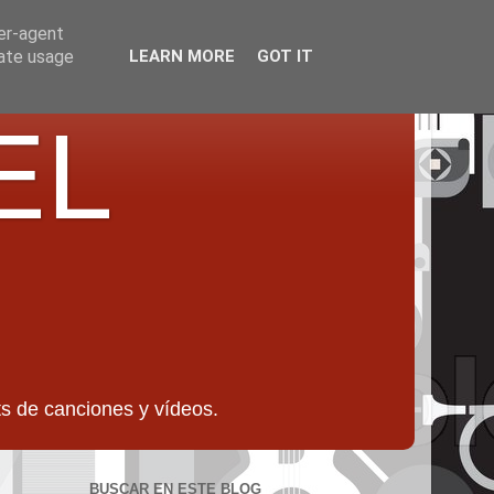
ser-agent
rate usage
LEARN MORE
GOT IT
EL
 de canciones y vídeos.
BUSCAR EN ESTE BLOG