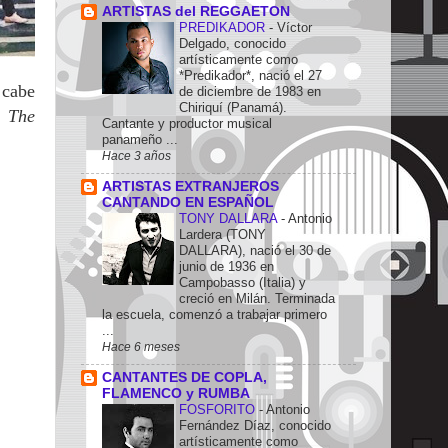
ARTISTAS del REGGAETON
PREDIKADOR
-
Víctor
Delgado, conocido
artísticamente como
*Predikador*, nació el 27
 cabe
de diciembre de 1983 en
Chiriquí (Panamá).
,
The
Cantante y productor musical
panameño ...
Hace 3 años
ARTISTAS EXTRANJEROS
CANTANDO EN ESPAÑOL
TONY DALLARA
-
Antonio
Lardera (TONY
DALLARA), nació el 30 de
junio de 1936 en
Campobasso (Italia) y
creció en Milán. Terminada
la escuela, comenzó a trabajar primero
...
Hace 6 meses
CANTANTES DE COPLA,
FLAMENCO y RUMBA
FOSFORITO
-
Antonio
Fernández Díaz, conocido
artísticamente como