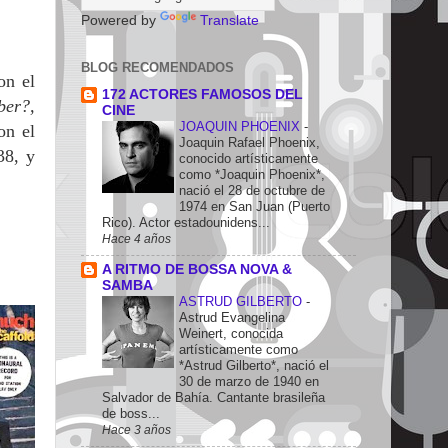
Powered by
Translate
BLOG RECOMENDADOS
on el
172 ACTORES FAMOSOS DEL
ber?,
CINE
JOAQUIN PHOENIX
-
on el
Joaquin Rafael Phoenix,
38, y
conocido artísticamente
como *Joaquin Phoenix*,
nació el 28 de octubre de
1974 en San Juan (Puerto
Rico). Actor estadounidens...
Hace 4 años
A RITMO DE BOSSA NOVA &
SAMBA
ASTRUD GILBERTO
-
Astrud Evangelina
Weinert, conocida
artísticamente como
*Astrud Gilberto*, nació el
30 de marzo de 1940 en
Salvador de Bahía. Cantante brasileña
de boss...
Hace 3 años