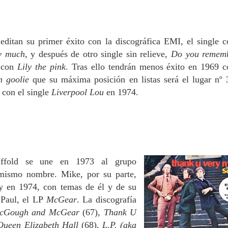
editan su primer éxito con la discográfica EMI, el single c
y much
, y des
pués de otro single sin relieve,
Do you remem
8 con
Lily the pink
. Tras ello tendrán menos éxito en 1969 c
n goolie
que su máxima posición en listas será el lugar nº 
 con el single
Liverpool Lou
en 1974.
caffold se une en 1973 al grupo
 mismo nombre. Mike, por su parte,
 y en 1974, con temas de él y de su
Paul, el LP
McGear
. La discografía
cGough
and McGear
(67),
Thank U
 Queen Elizabeth Hall
(68),
L.P. (aka