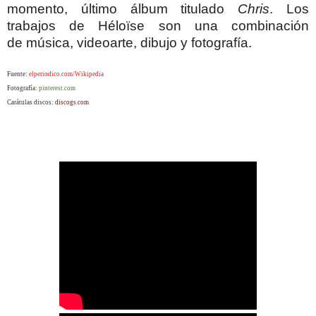
momento, último álbum titulado
Chris
.
Los
trabajos de
Héloïse son una combinación
de
música, videoarte, dibujo y fotografía.
Fuente:
elperiodico.com/Wikipedia
Fotografía:
pinterest.com
Carátulas discos:
discogs.com