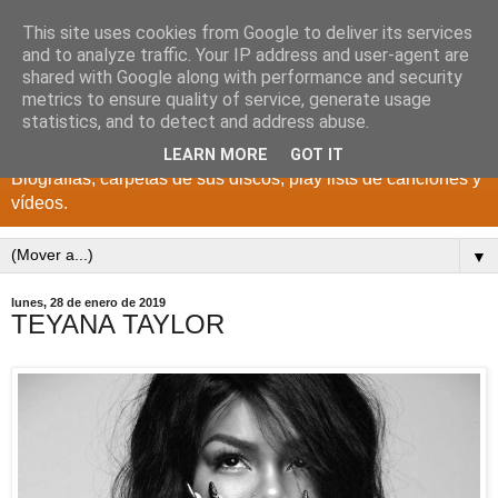
This site uses cookies from Google to deliver its services
DISCOS PARA EL
and to analyze traffic. Your IP address and user-agent are
shared with Google along with performance and security
RECUERDO
metrics to ensure quality of service, generate usage
statistics, and to detect and address abuse.
CANTANTES Y GRUPOS DE LOS AÑOS 1950 a 2022.
LEARN MORE
GOT IT
Biografías, carpetas de sus discos, play lists de canciones y
vídeos.
▼
lunes, 28 de enero de 2019
TEYANA TAYLOR