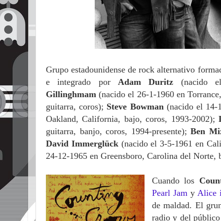
Grupo estadounidense de rock alternativo formad
e integrado por
Adam Duritz
(nacido e
Gillinghmam
(nacido el 26-1-1960 en Torrance,
guitarra, coros);
Steve Bowman
(nacido el 14-
Oakland, California, bajo, coros, 1993-2002);
guitarra, banjo, coros, 1994-presente);
Ben Mi
David Immerglück
(nacido el 3-5-1961 en Cali
24-12-1965 en Greensboro, Carolina del Norte, 
Cuando los
Coun
Pearl Jam
y
Alice 
de maldad. El grun
radio y del públic