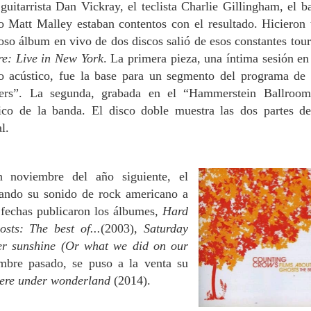
guitarrista Dan Vickray, el teclista Charlie Gillingham, el ba
 Matt Malley estaban contentos con el resultado. Hicieron 
oso álbum en vivo de dos discos salió de esos constantes tour
re: Live in New York
. La primera pieza, una íntima sesión en
o acústico, fue la base para un segmento del programa d
llers”. La segunda, grabada en el “Hammerstein Ballroo
ico de la banda. El disco doble muestra las dos partes d
al.
noviembre del año siguiente, el
vando su sonido de rock americano a
s fechas publicaron los álbumes,
Hard
sts: The best of...
(2003),
Saturday
r sunshine (Or what we did on our
mbre pasado, se puso a la venta su
re under wonderland
(2014).