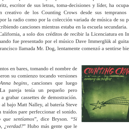
tz, escritor de sus letras, toma-decisiones y líder, ha ocupa
ón creativo de los Counting Crows desde sus tempranos 
 por la radio como por la colección variada de música de su p
ribiendo canciones mientras estaba en la escuela secundaria.
alifornia, a solo dos créditos de recibir la Licenciatura en In
ando fue presentado por el músico Dave Immerglük al guitar
rancisco llamada Mr. Dog, lentamente comenzó a sentirse bi
ntos en bares, tomando el nombre de
ieron su comienzo tocando versiones
Anna begins
, canciones que luego
La pareja tenía un pequeño pero
a grabar cassettes de demostración.
al bajo Matt Nalley, al batería
Steve
 traídos pare perfeccionar el sonido.
o que sentíamos
”, dice Bryson. “
Si
o, ¿verdad?
” Hubo más gente que le