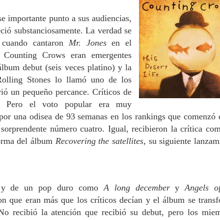
se importante punto a sus audiencias,
eció substanciosamente. La verdad se
4 cuando cantaron
Mr. Jones
en el
. Counting Crows eran emergentes
álbum debut (seis veces platino) y la
Rolling Stones lo llamó uno de los
rió un pequeño percance. Críticos de
o. Pero el voto popular era muy
 por una odisea de 93 semanas en los rankings que comenzó 
sorprendente número cuatro. Igual, recibieron la crítica co
 forma del álbum
Recovering the satellites
, su siguiente lanzam
s y de un pop duro como
A long december
y
Angels o
n que eran más que los críticos decían y el álbum se trans
 No recibió la atención que recibió su debut, pero los mie