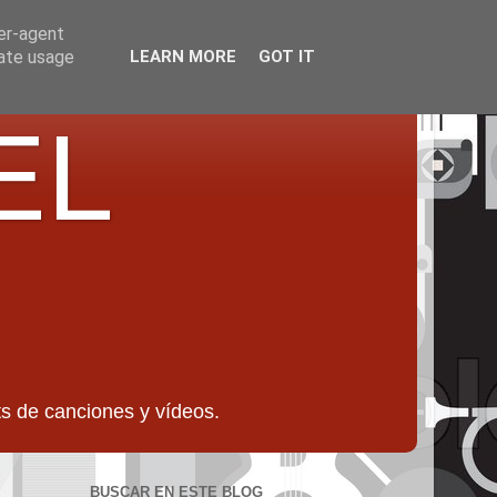
ser-agent
rate usage
LEARN MORE
GOT IT
EL
 de canciones y vídeos.
BUSCAR EN ESTE BLOG