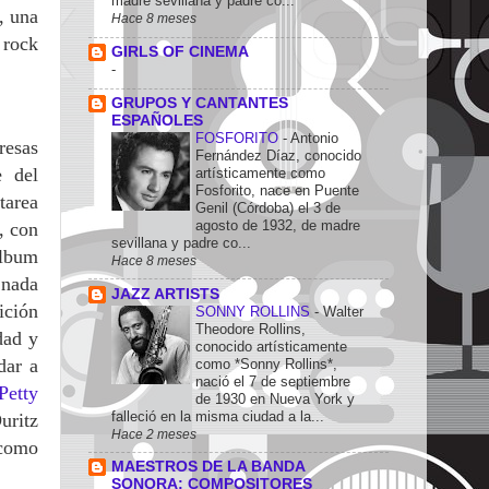
madre sevillana y padre co...
, una
Hace 8 meses
 rock
GIRLS OF CINEMA
-
GRUPOS Y CANTANTES
ESPAÑOLES
FOSFORITO
-
Antonio
resas
Fernández Díaz, conocido
e del
artísticamente como
Fosforito, nace en Puente
tarea
Genil (Córdoba) el 3 de
agosto de 1932, de madre
, con
sevillana y padre co...
álbum
Hace 8 meses
 nada
JAZZ ARTISTS
ición
SONNY ROLLINS
-
Walter
Theodore Rollins,
dad y
conocido artísticamente
dar a
como *Sonny Rollins*,
nació el 7 de septiembre
Petty
de 1930 en Nueva York y
falleció en la misma ciudad a la...
uritz
Hace 2 meses
 como
MAESTROS DE LA BANDA
SONORA: COMPOSITORES