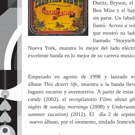
Duritz, Bryson, el 
Ben Mize y el bajo
sin parar. Un fabul
llamó:
Across a wi
que mostró su lad
llamado “Storyte
Nueva York, muestra lo mejor del lado eléctr
excelente banda en lo mejor de su carrera music
Empezado en agosto de 1998 y lanzado en 
álbum
This desert life
, muestra a la banda lle
lugares oscuros y aventureros. A partir de esta
candy
(2002), el recopilatorio
Films about gho
nights & sunday mornings
(2008) y
Underwate
summer vacation)
(2012). El día 2 de septie
nuevo álbum, por el momento, titulado
Somewhe