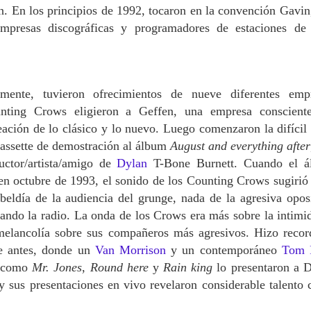
en. En los principios de 1992, tocaron en la convención Gavin
mpresas discográficas y programadores de estaciones de
amente, tuvieron ofrecimientos de nueve diferentes emp
unting Crows eligieron a Geffen, una empresa conscient
eación de lo clásico y lo nuevo. Luego comenzaron la difícil 
cassette de demostración al álbum
August and everything after
uctor/artista/amigo de
Dylan
T-Bone Burnett. Cuando el 
en octubre de 1993, el sonido de los Counting Crows sugirió
ebeldía de la audiencia del grunge, nada de la agresiva opos
rando la radio. La onda de los Crows era más sobre la intimi
 melancolía sobre sus compañeros más agresivos. Hizo recor
de antes, donde un
Van Morrison
y un contemporáneo
Tom 
s como
Mr. Jones
,
Round here
y
Rain king
lo presentaron a D
 sus presentaciones en vivo revelaron considerable talento