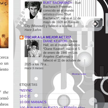
BURT BACHARACH
-
Burt
Bacharach Freeman,
conocido en el mundo
artístico como *Burt
Bacharach*, nació el 12 de
mayo de 1928 en Kansas
City (Missouri) y falleció a la edad ...
Hace 3 años
OSCAR A LA MEJOR ACTRIZ
DIANE KEATON
-
Diane
Hall, en el mundo artístico
*Diane Keaton*, nació el 5
de enero de 1946 en Los
cerca
Ángeles (California) y
falleció el 11 de octubre de
mo un
2025 a los 79 a...
Hace 9 meses
iento
Mostrar todo
ETIQUETAS
*NSYNC
f the
10 C.C.
formó
10.000 MANIACS
mbros
100 ÁLBUMES de ÉXITO en ESPAÑA años