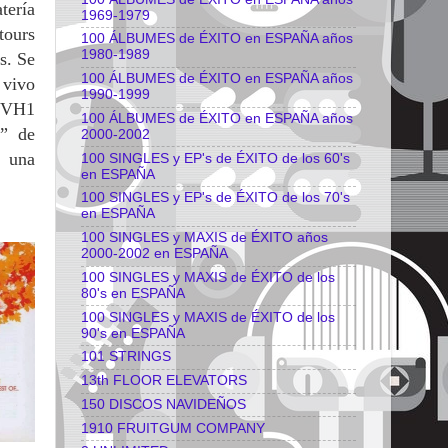
tería
1969-1979
tours
100 ÁLBUMES de ÉXITO en ESPAÑA años
1980-1989
s. Se
100 ÁLBUMES de ÉXITO en ESPAÑA años
 vivo
1990-1999
e VH1
100 ÁLBUMES de ÉXITO en ESPAÑA años
m” de
2000-2002
e una
100 SINGLES y EP's de ÉXITO de los 60's
en ESPAÑA
100 SINGLES y EP's de ÉXITO de los 70's
en ESPAÑA
100 SINGLES y MAXIS de ÉXITO años
2000-2002 en ESPAÑA
100 SINGLES y MAXIS de ÉXITO de los
80's en ESPAÑA
100 SINGLES y MAXIS de ÉXITO de los
90's en ESPAÑA
101 STRINGS
13th FLOOR ELEVATORS
150 DISCOS NAVIDEÑOS
1910 FRUITGUM COMPANY