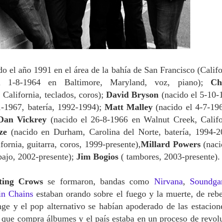
o el año 1991 en el área de la bahía de San Francisco (Califo
l 1-8-1964 en Baltimore, Maryland, voz, piano);
Ch
 California, teclados, coros);
David Bryson
(nacido el 5-10-
1-1967, batería, 1992-1994);
Matt Malley
(nacido el 4-7-19
Dan Vickrey
(nacido el 26-8-1966 en Walnut Creek, Califo
ze
(nacido en Durham, Carolina del Norte, batería, 1994-2
fornia, guitarra, coros, 1999-presente),
Millard Powers
(naci
bajo, 2002-presente);
Jim Bogios
( tambores, 2003-presente).
ting Crows
se formaron, bandas como
Nirvana
,
Soundga
in Chains
estaban orando sobre el fuego y la muerte, de rebe
ge y el pop alternativo se habían apoderado de las estacion
o que compra álbumes y el país estaba en un proceso de revol