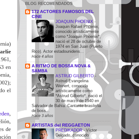
BLOG RECOMENDADOS
172 ACTORES FAMOSOS DEL
CINE
JOAQUIN PHOENIX
-
Joaquin Rafael Phoenix,
conocido artísticamente
como *Joaquin Phoenix*,
nació el 28 de octubre de
rnia)
1974 en San Juan (Puerto
arlie
Rico). Actor estadounidens...
Hace 4 años
1961,
A RITMO DE BOSSA NOVA &
63 en
SAMBA
rnia,
ASTRUD GILBERTO
-
Astrud Evangelina
002);
Weinert, conocida
do el
artísticamente como
*Astrud Gilberto*, nació el
30 de marzo de 1940 en
Salvador de Bahía. Cantante brasileña
de boss...
rden
,
Hace 3 años
lión,
ARTISTAS del REGGAETON
es de
PREDIKADOR
-
Víctor
Delgado, conocido
ución