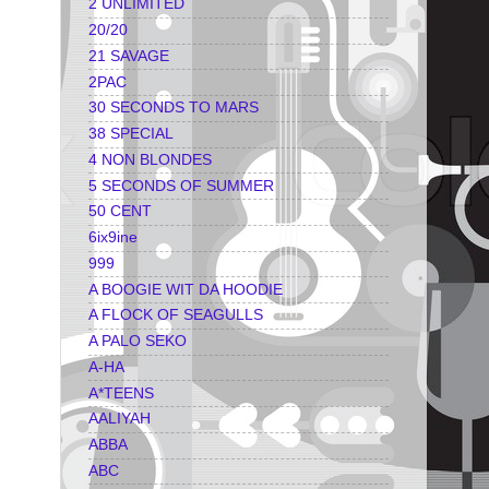
2 UNLIMITED
20/20
21 SAVAGE
2PAC
30 SECONDS TO MARS
38 SPECIAL
4 NON BLONDES
5 SECONDS OF SUMMER
50 CENT
6ix9ine
999
A BOOGIE WIT DA HOODIE
A FLOCK OF SEAGULLS
A PALO SEKO
A-HA
A*TEENS
AALIYAH
ABBA
ABC