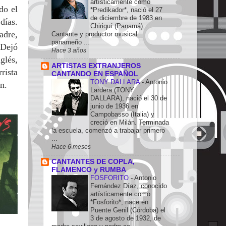
artísticamente como
do el
*Predikador*, nació el 27
de diciembre de 1983 en
días.
Chiriquí (Panamá).
adre,
Cantante y productor musical
panameño ...
 Dejó
Hace 3 años
glés,
ARTISTAS EXTRANJEROS
rista
CANTANDO EN ESPAÑOL
TONY DALLARA
-
Antonio
en.
Lardera (TONY
DALLARA), nació el 30 de
junio de 1936 en
Campobasso (Italia) y
creció en Milán. Terminada
la escuela, comenzó a trabajar primero
...
Hace 6 meses
CANTANTES DE COPLA,
FLAMENCO y RUMBA
FOSFORITO
-
Antonio
Fernández Díaz, conocido
artísticamente como
*Fosforito*, nace en
Puente Genil (Córdoba) el
3 de agosto de 1932, de