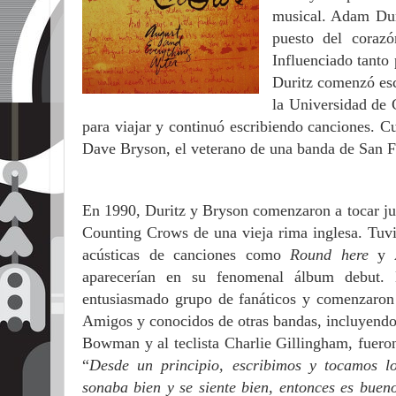
musical. Adam Duri
puesto del coraz
Influenciado tanto
Duritz comenzó esc
la Universidad de C
para viajar y continuó escribiendo canciones.
Cu
Dave Bryson, el veterano de una banda de San F
En 1990, Duritz y Bryson comenzaron a tocar ju
Counting Crows de una vieja rima inglesa. Tuv
acústicas de canciones como
Round here
y
aparecerían en su fenomenal álbum debut. 
entusiasmado grupo de fanáticos y comenzaron 
Amigos y conocidos de otras bandas, incluyendo 
Bowman y al teclista Charlie Gillingham, fueron
“
Desde un principio, escribimos y tocamos l
sonaba bien y se siente bien, entonces es buen