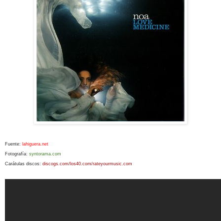
Fuente:
lahiguera.net
Fotografía:
syntorama.com
Carátulas discos:
discogs.com/
los40.com/rateyourmusic.com