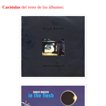
Carátulas
del resto de los álbumes: