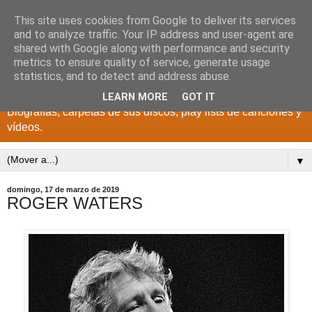
This site uses cookies from Google to deliver its services
DISCOS PARA EL
and to analyze traffic. Your IP address and user-agent are
shared with Google along with performance and security
RECUERDO
metrics to ensure quality of service, generate usage
statistics, and to detect and address abuse.
CANTANTES Y GRUPOS DE LOS AÑOS 1950 a 2022.
LEARN MORE
GOT IT
Biografías, carpetas de sus discos, play lists de canciones y
vídeos.
▼
domingo, 17 de marzo de 2019
ROGER WATERS