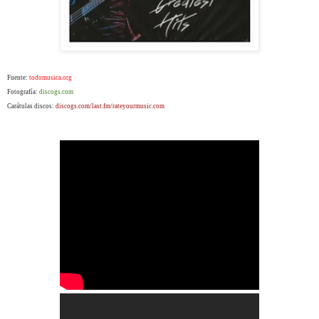
Fuente:
todomusica.org
Fotografía:
discogs.com
Carátulas discos:
discogs.com/last.fm/rateyourmusic.com