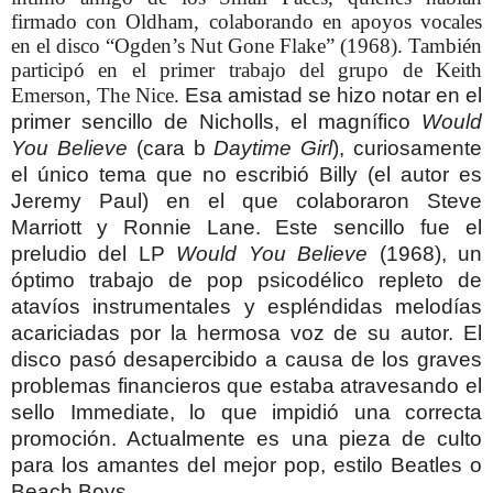
firmado con Oldham, colaborando en apoyos vocales
en el disco “Ogden’s Nut Gone Flake” (1968). También
participó en el primer trabajo del grupo de Keith
Emerson, The Nice.
Esa amistad se hizo notar en el
primer sencillo de Nicholls, el magnífico
Would
You Believe
(cara b
Daytime Girl
), curiosamente
el único tema que no escribió Billy (el autor es
Jeremy Paul) en el que colaboraron Steve
Marriott y Ronnie Lane. Este sencillo fue el
preludio del LP
Would You Believe
(1968), un
óptimo trabajo de pop psicodélico repleto de
atavíos instrumentales y espléndidas melodías
acariciadas por la hermosa voz de su autor. El
disco pasó desapercibido a causa de los graves
problemas financieros que estaba atravesando el
sello Immediate, lo que impidió una correcta
promoción. Actualmente es una pieza de culto
para los amantes del mejor pop, estilo Beatles o
Beach Boys.