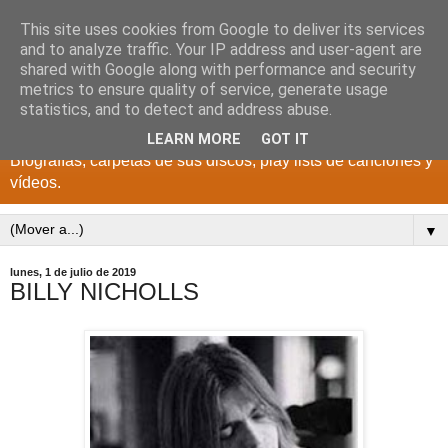
This site uses cookies from Google to deliver its services
DISCOS PARA EL
and to analyze traffic. Your IP address and user-agent are
shared with Google along with performance and security
RECUERDO
metrics to ensure quality of service, generate usage
statistics, and to detect and address abuse.
CANTANTES Y GRUPOS DE LOS AÑOS 1950 a 2022.
LEARN MORE
GOT IT
Biografías, carpetas de sus discos, play lists de canciones y
vídeos.
▼
lunes, 1 de julio de 2019
BILLY NICHOLLS