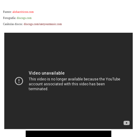
Fuente:
alohacriticon.com
Fotografía:
discogs.com
Carátulas discos:
discogs.com/rateyourmusic.com