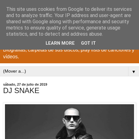
This site uses cookies from Google to deliver its services
DISCOS PARA EL
and to analyze traffic. Your IP address and user-agent are
shared with Google along with performance and security
RECUERDO
metrics to ensure quality of service, generate usage
statistics, and to detect and address abuse.
CANTANTES Y GRUPOS DE LOS AÑOS 1950 a 2022.
LEARN MORE
GOT IT
Biografías, carpetas de sus discos, play lists de canciones y
vídeos.
▼
sábado, 27 de julio de 2019
DJ SNAKE