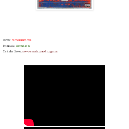
Fuente:
buenamusica.com
Fotografía:
discogs.com
Carátulas discos:
rateyourmusic.com/discogs.com