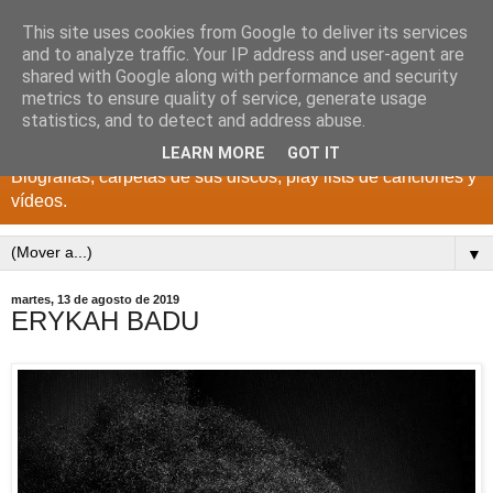
This site uses cookies from Google to deliver its services
DISCOS PARA EL
and to analyze traffic. Your IP address and user-agent are
shared with Google along with performance and security
RECUERDO
metrics to ensure quality of service, generate usage
statistics, and to detect and address abuse.
CANTANTES Y GRUPOS DE LOS AÑOS 1950 a 2022.
LEARN MORE
GOT IT
Biografías, carpetas de sus discos, play lists de canciones y
vídeos.
▼
martes, 13 de agosto de 2019
ERYKAH BADU