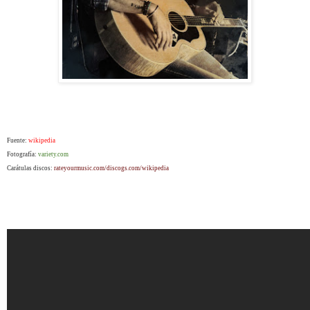
Fuente:
wikipedia
Fotografía:
variety.com
Carátulas discos:
rateyourmusic.com/discogs.com/wikipedia