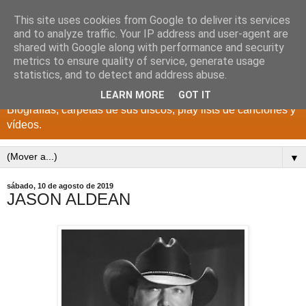
This site uses cookies from Google to deliver its services
DISCOS PARA EL
and to analyze traffic. Your IP address and user-agent are
shared with Google along with performance and security
RECUERDO
metrics to ensure quality of service, generate usage
statistics, and to detect and address abuse.
CANTANTES Y GRUPOS DE LOS AÑOS 1950 a 2022.
LEARN MORE
GOT IT
Biografías, carpetas de sus discos, play lists de canciones y
vídeos.
▼
sábado, 10 de agosto de 2019
JASON ALDEAN