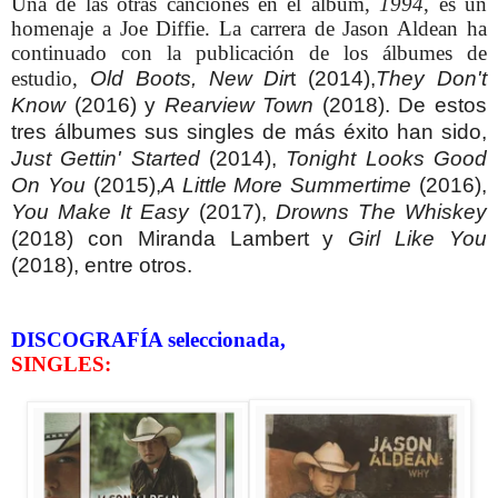
Una de las otras canciones en el álbum,
1994
, es un
homenaje a Joe Diffie. La carrera de Jason Aldean ha
continuado con la publicación de los álbumes de
estudio,
Old Boots, New Dir
t (2014),
They Don't
Know
(2016) y
Rearview Town
(2018). De estos
tres álbumes sus singles de más éxito han sido,
Just Gettin' Started
(2014),
Tonight Looks Good
On You
(2015),
A Little More Summertime
(2016),
You Make It Easy
(2017)
,
Drowns The Whiskey
(2018) con Miranda Lambert y
Girl Like You
(2018), entre otros.
DISCOGRAFÍA seleccionada,
SINGLES: