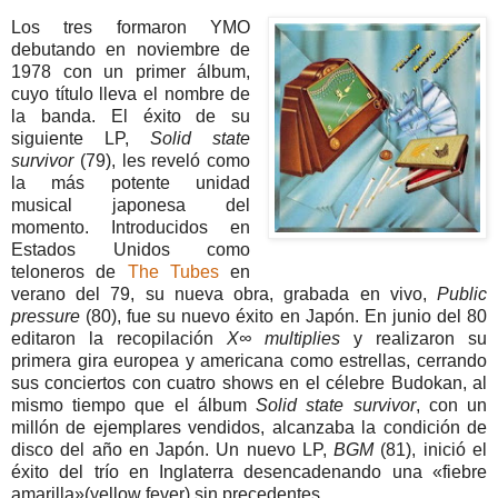
Los tres formaron YMO
debutando en noviembre de
1978 con un primer álbum,
cuyo título lleva el nombre de
la banda. El éxito de su
siguiente LP,
Solid state
survivor
(79), les reveló como
la más potente unidad
musical japonesa del
momento. Introducidos en
Estados Unidos como
teloneros de
The Tubes
en
verano del 79, su nueva obra, grabada en vivo,
Public
pressure
(80), fue su nuevo éxito en Japón. En junio del 80
editaron la recopilación
X∞ multiplies
y realizaron su
primera gira europea y americana como estrellas, cerrando
sus conciertos con cuatro shows en el célebre Budokan, al
mismo tiempo que el álbum
Solid state survivor
, con un
millón de ejemplares vendidos, alcanzaba la condición de
disco del año en Japón. Un nuevo LP,
BGM
(81), inició el
éxito del trío en Inglaterra desencadenando una «fiebre
amarilla»(yellow fever) sin precedentes.