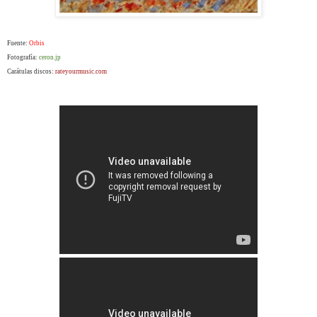
Fuente:
Orbis
Fotografía:
ceron.jp
Carátulas discos:
rateyourmusic.com