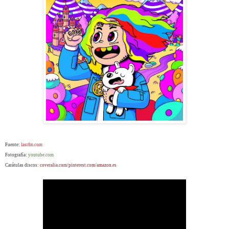
Fuente:
lastfm.com
Fotografía:
youtube.com
Carátulas discos:
coveralia.com/pinterest.com/amazon.es