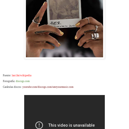
Fuente:
last.fm/wikipedia
Fotografía:
discogs.com
Carátulas discos:
youtube.com/discogs.com/rateyourmusic.com