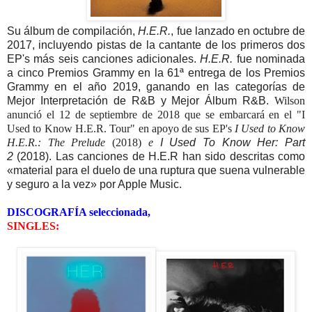
Su álbum de compilación,
H.E.R.
, fue lanzado en octubre de
2017, incluyendo pistas de la cantante de los primeros dos
EP's más seis canciones adicionales.
H.E.R.
fue nominada
a cinco Premios Grammy en la 61ª entrega de los Premios
Grammy en el año 2019, ganando en las categorías de
Mejor Interpretación de R&B y Mejor Álbum R&B.
Wilson
anunció el 12 de septiembre de 2018 que se embarcará en el "I
Used to Know H.E.R. Tour" en apoyo de sus EP's
I Used to Know
H.E.R.: The Prelude
(2018)
e
I Used To Know Her: Part
2
(2018)
.
Las canciones de H.E.R han sido descritas como
«material para el duelo de una ruptura que suena vulnerable
y seguro a la vez» por Apple Music.
DISCOGRAFÍA seleccionada,
SINGLES: