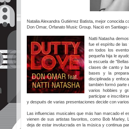
Natalia Alexandra Gutiérrez Batista, mejor conocida
Don Omar, Orfanato Music Group. Nació en Santiago d
Natti Natasha demost
fue el espíritu de la
en todos los evento
pequeña hija le ayudo
la escuela de “Bella
clases de canto y ba
bases y la prepara
disciplinada y enfoc
también formó parte d
varios hobbies y gr
participar e inscribi
y después de varias presentaciones decide con varios
Las influencias musicales que más han marcado el est
vienen de sus artistas favoritos, como Bob Marley, L
deja de estar involucrada en la música y continua pa