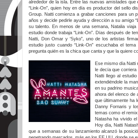
alrededor de la isla. Entre las nuevas amistades que
“Link-On”, quien hoy en día es productor del sello 
Group. Natti comienza a grabar canciones para un p
años y decide pedirle ayuda y dirección a su amigo “
su talento. En menos de una semana, Natalia viaja 
estudio donde trabaja “Link-On”.
Días después de ter
Natti, Don Omar y ‘Syko”, uno de los artistas firmad
estudio justo cuando “Link-On” escuchaba el tema
pregunta quién es la chica que canta y que la quiere c
Ese mismo día Natti r
le decía que corrier
Natti llego al estud
extendiéndole la mano
en su padrino musical
ahora del elenco de 
que últimamente ha l
Danny Fornaris y los
temas como el remix 
Natasha ha vivido el
Hoy día, Natti Natash
que a semanas de su lanzamiento alcanzó la posición
penetrando mercados, más en los EE.UU. donde se est