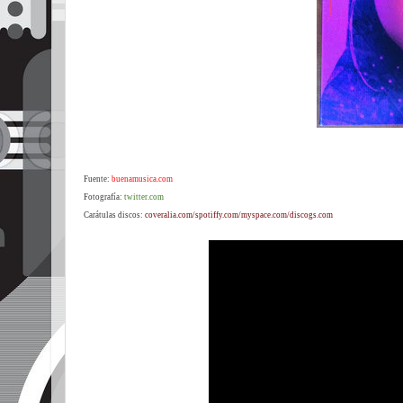
Fuente:
buenamusica.com
Fotografía:
twitter.com
Carátulas discos:
coveralia.com/spotiffy.com/myspace.com/discogs.com