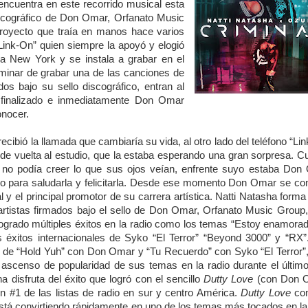
 encuentra en este recorrido musical esta
discográfico de Don Omar, Orfanato Music
royecto que traía en manos hace varios
Link-On” quien siempre la apoyó y elogió
a New York y se instala a grabar en el
minar de grabar una de las canciones de
os bajo su sello discográfico, entran al
 finalizado e inmediatamente Don Omar
onocer.
ecibió la llamada que cambiaría su vida, al otro lado del teléfono “Li
a de vuelta al estudio, que la estaba esperando una gran sorpresa. 
io no podía creer lo que sus ojos veían, enfrente suyo estaba Do
 para saludarla y felicitarla.
Desde ese momento Don Omar se conv
 y el principal promotor de su carrera artística. Natti Natasha forma
artistas firmados bajo el sello de Don Omar, Orfanato Music Group,
ogrado múltiples éxitos en la radio como los temas “Estoy enamora
 éxitos internacionales de Syko “El Terror” “Beyond 3000” y “RX”
de “Hold Yuh” con Don Omar y “Tu Recuerdo” con Syko “El Terror”,
 ascenso de popularidad de sus temas en la radio durante el últim
a disfruta del éxito que logró con el sencillo
Dutty Love
(con Don 
 #1 de las listas de radio en sur y centro América.
Dutty Love
con
á convirtiendo rápidamente en uno de los temas más tocados en la