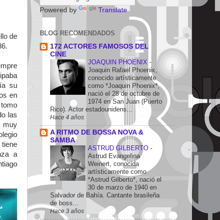
Powered by
Translate
BLOG RECOMENDADOS
llo de
86.
172 ACTORES FAMOSOS DEL
CINE
JOAQUIN PHOENIX
-
iempre
Joaquin Rafael Phoenix,
cipaba
conocido artísticamente
ía su
como *Joaquin Phoenix*,
nació el 28 de octubre de
ños en
1974 en San Juan (Puerto
a tomo
Rico). Actor estadounidens...
do las
Hace 4 años
e muy
A RITMO DE BOSSA NOVA &
olegio
SAMBA
 tiene
ASTRUD GILBERTO
-
nza a
Astrud Evangelina
Weinert, conocida
ntiago
artísticamente como
*Astrud Gilberto*, nació el
30 de marzo de 1940 en
Salvador de Bahía. Cantante brasileña
de boss...
Hace 3 años