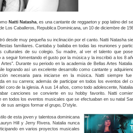
 como
Natti Natasha
, es una cantante de reggaeton y pop latino del se
e Los Caballeros, Republica Dominicana, un 10 de diciembre de 19
ró desde muy pequeña su inclinación por el canto. Natti Natasha s
s fiestas familiares. Cantaba y bailaba en todas las reuniones y parti
s culturales de su colegio. Su madre, al ver el talento que pose
 a seguir fomentando el gusto por la música y la inscribió a los 8 a
s Artes”. Durante su periodo en la academia de Bellas Artes Natali
ile logrando así un excelente desarrollo como cantante y adquirien
ción necesaria para iniciarse en la música.
Natti siempre fu
ada en su carrera; además de participar en todos los eventos del c
el coro de la iglesia. A sus 14 años, como todo adolescente, Natalia
abar canciones se convierte en su hobby favorito. Natti comie
rse en todos los eventos musicales que se efectuaban en su natal Sa
 de sus amigos formar el grupo, D’style.
ilo de esta joven y talentosa dominicana
auryn Hill y Jerry Rivera.
Natalia nunca
rticipando en varios proyectos musicales