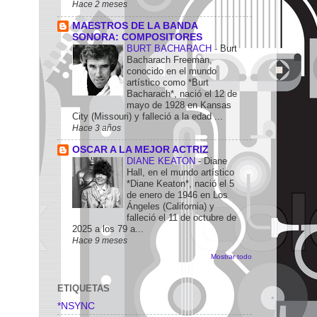
Hace 2 meses
MAESTROS DE LA BANDA
SONORA: COMPOSITORES
BURT BACHARACH
-
Burt
Bacharach Freeman,
conocido en el mundo
artístico como *Burt
Bacharach*, nació el 12 de
mayo de 1928 en Kansas
City (Missouri) y falleció a la edad ...
Hace 3 años
OSCAR A LA MEJOR ACTRIZ
DIANE KEATON
-
Diane
Hall, en el mundo artístico
*Diane Keaton*, nació el 5
de enero de 1946 en Los
Ángeles (California) y
falleció el 11 de octubre de
2025 a los 79 a...
Hace 9 meses
Mostrar todo
ETIQUETAS
*NSYNC