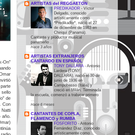
ARTISTAS del REGGAETON
PREDIKADOR
-
Víctor
Delgado, conocido
artísticamente como
*Predikador*, nació el 27
de diciembre de 1983 en
Chiriquí (Panamá).
Cantante y productor musical
panameño ...
Hace 3 años
ARTISTAS EXTRANJEROS
CANTANDO EN ESPAÑOL
nk-On”
TONY DALLARA
-
Antonio
Cuando
Lardera (TONY
n Omar
DALLARA), nació el 30 de
irtió
junio de 1936 en
Campobasso (Italia) y
 parte
creció en Milán. Terminada
 sello
la escuela, comenzó a trabajar primero
do” de
...
. Con
Hace 6 meses
 Natti
CANTANTES DE COPLA,
o año.
FLAMENCO y RUMBA
Omar)
FOSFORITO
-
Antonio
Fernández Díaz, conocido
tinúa
artísticamente como
 radio