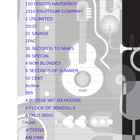
150 DISCOS NAVIDEÑOS
1910 FRUITGUM COMPANY
2 UNLIMITED
20/20
21 SAVAGE
2PAC
30 SECONDS TO MARS
38 SPECIAL
4 NON BLONDES
5 SECONDS OF SUMMER
50 CENT
6ix9ine
999
A BOOGIE WIT DA HOODIE
A FLOCK OF SEAGULLS
A PALO SEKO
A-HA
A*TEENS
AALIYAH