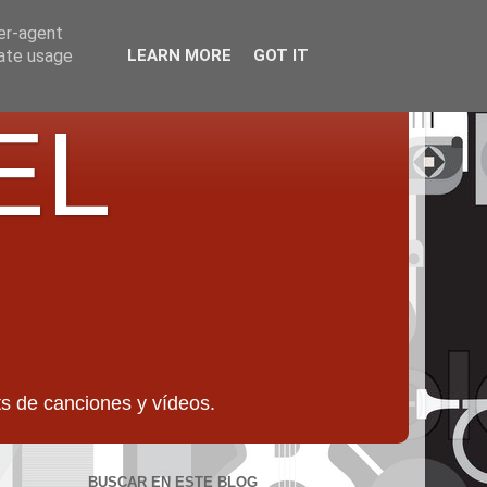
ser-agent
rate usage
LEARN MORE
GOT IT
EL
 de canciones y vídeos.
BUSCAR EN ESTE BLOG