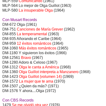
MLP-559
Comunicando
(1961)
MLP-564 Lo mejor de Olga Guillot (1963)
MLP-580
La insuperable Olga
(1964)
Con Musart Records
DM-672 Olga (1961)
DM-751
Canciones de María Grever
(1962)
DM-855
La temperamental
(1963)
DM-935 Añorando el Caribe (1964)
DM-959
12 éxitos románticos
(1964)
DM-1060
Más éxitos románticos
(1965)
DM-1180 Y siguieron los éxitos (1966)
DM-12561
Bravo
(1967)
DM-1280 Adoro & Celoso (1967)
DM-1312
Olga le canta a América
(1968)
DM-1360
Olga Guillot interpreta a Manzanero
(1968)
DM-1423
Olga Guillot (volumen 14)
(1969)
DM-1572
La mujer que te ama
(1970)
DM-1507 ¿Quien da más? (1971)
DM-1576 Y ahora....Olga (1972)
Con CBS Records
1479
Se me olvidó otra vez
(1976)