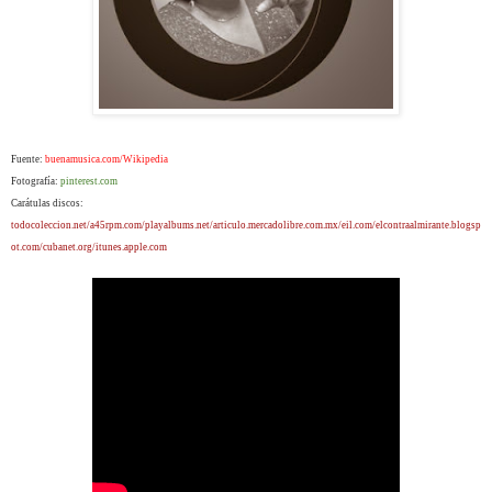
Fuente:
buenamusica.com/Wikipedia
Fotografía:
pinterest.com
Carátulas discos:
todocoleccion.net/a45rpm.com/playalbums.net/articulo.mercadolibre.com.mx/eil.com/elcontraalmirante.blogsp
ot.com/cubanet.org/itunes.apple.com