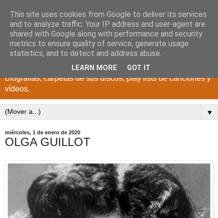
This site uses cookies from Google to deliver its services
DISCOS PARA EL
and to analyze traffic. Your IP address and user-agent are
shared with Google along with performance and security
RECUERDO
metrics to ensure quality of service, generate usage
statistics, and to detect and address abuse.
CANTANTES Y GRUPOS DE LOS AÑOS 1950 a 2022.
LEARN MORE
GOT IT
Biografías, carpetas de sus discos, play lists de canciones y
vídeos.
▼
miércoles, 1 de enero de 2020
OLGA GUILLOT