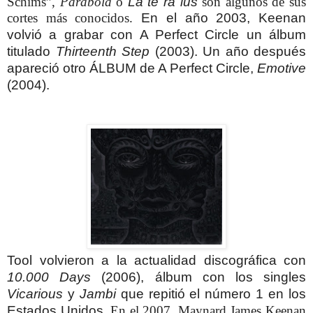
Schims”,
Parabola
o
La te ra lus
son algunos de sus
cortes más conocidos.
En el año 2003, Keenan
volvió a grabar con A Perfect Circle un álbum
titulado
Thirteenth Step
(2003).
Un año después
apareció otro ÁLBUM de A Perfect Circle,
Emotive
(2004).
Tool volvieron a la actualidad discográfica con
10.000 Days
(2006), álbum con los singles
Vicarious
y
Jambi
que repitió el número 1 en los
Estados Unidos.
En el 2007, Maynard James Keenan