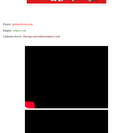
Fuente:
alohacriticon.com
Imagen:
wegow.com
Carátulas discos:
discogs.com/rateyourmusic.com