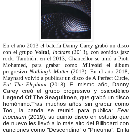
En el año 2013 el batería Danny Carey grabó un disco
con el grupo
Volto
!,
Incitare
(2013), con sonidos jazz
rock.
También, en el 2013, Chancellor se unió a Piotr
Mohamed, para grabar como
MTvoid
el álbum
progresivo
Nothing’s Matter
(2013).
En el año 2018,
Maynard volvió a publicar un disco de A Perfect Circle,
Eat The Elephant
(2018).
El mismo año, Danny
Carey creó el grupo progresivo y psicodélico
Legend Of The Seagullmen
, que grabó un disco
homónimo.
Tras muchos años sin grabar como
Tool, la banda se reunió para publicar
Fear
Inoculum
(2019), su quinto disco en estudio que
de nuevo les llevó a lo más alto del Billboard con
canciones como “Descending” o “Pneuma”.
En la