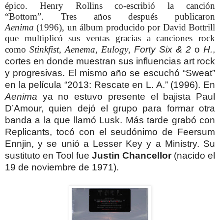
épico.
Henry Rollins co-escribió la canción
“Bottom”.
Tres años después publicaron
Aenima
(1996), un álbum producido por David Bottrill
que multiplicó sus ventas gracias a canciones rock
como
Stinkfist
,
Aenema
,
Eulogy
,
Forty Six & 2
o
H.
,
cortes en donde muestran sus influencias art rock
y progresivas.
El mismo año se escuchó “Sweat”
en la película “2013: Rescate en L. A.” (1996).
En
Aenima
ya no estuvo presente el bajista Paul
D’Amour, quien dejó el grupo para formar otra
banda a la que llamó Lusk.
Más tarde grabó con
Replicants, tocó con el seudónimo de Feersum
Ennjin, y se unió a Lesser Key y a Ministry.
Su
sustituto en Tool fue
Justin Chancellor
(nacido el
19 de noviembre de 1971).