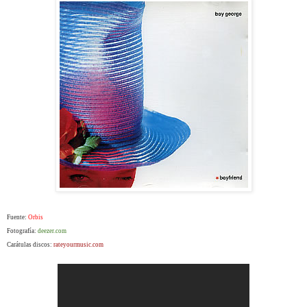
Fuente:
Orbis
Fotografía:
deezer.com
Carátulas discos:
rateyourmusic.com