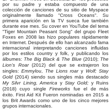
por su padre y estaba compuesto de una
colección de canciones de su sitio de Myspace
originalmente llamado "Cross Oceans". Su
primera aparición en la TV sueca fue también
durante ese mes.
Su cover en YouTube del tema
"Tiger Mountain Peasant Song" del grupo Fleet
Foxes en 2008 las hizo populares rápidamente
en Internet.
Después de ello han alcanzado fama
internacional interpretando canciones influidas
por los estilos country y folk, y publicando los
álbumes:
The Big Black & The Blue
(2010);
The
Lion’s Roar
(2012) del que se extrajeron los
singles:
Emmylou
,
The Lions roar
y
Wolf;
Stay
Gold
(2014) siendo sus singles más destacado
My Silvr Lining, America
y
Stay Gold;
y
Ruins
(2018) cuyo single
Fireworks
fue el de más
éxito.
First Aid Kit Fueron nominadas en 2015 a
los Brit Awards como uno de los cinco mejores
grupos internacionales.