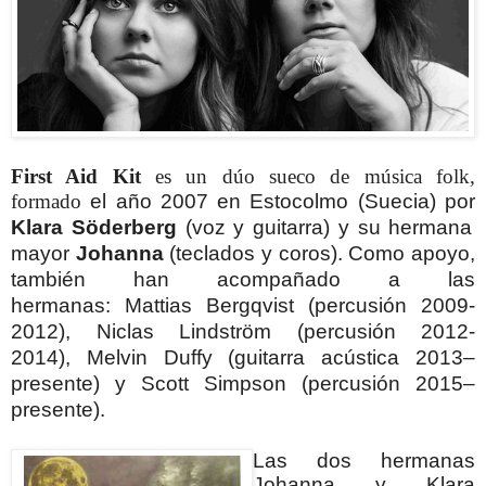
First Aid Kit
es un dúo sueco de música folk,
formado
el año 2007 en Estocolmo (Suecia)
por
Klara Söderberg
(voz y guitarra) y su hermana
mayor
Johanna
(teclados y coros). Como apoyo,
también han acompañado a las
hermanas:
Mattias Bergqvist (percusión 2009-
2012),
Niclas Lindström (percusión 2012-
2014),
Melvin Duffy (guitarra acústica 2013–
presente) y
Scott Simpson (percusión 2015–
presente).
Las dos hermanas
Johanna y Klara