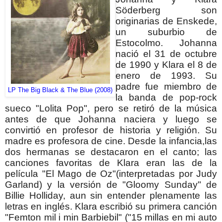
Söderberg son
originarias de Enskede,
un suburbio de
Estocolmo. Johanna
nació el 31 de octubre
de 1990 y Klara el 8 de
enero de 1993.
Su
padre fue miembro de
LP The Big Black & The Blue (2008)
la banda de pop-rock
sueco "Lolita Pop", pero se retiró de la música
antes de que Johanna naciera y luego se
convirtió en profesor de historia y religión. Su
madre es profesora de cine.
Desde la infancia,las
dos hermanas se destacaron en el canto; las
canciones favoritas de Klara eran las de la
película "El Mago de Oz"(interpretadas por Judy
Garland) y la versión de "Gloomy Sunday" de
Billie Holliday, aun sin entender plenamente las
letras en inglés.
Klara escribió su primera canción
"Femton mil i min Barbiebil" ("15 millas en mi auto