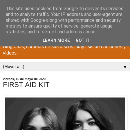
This site uses cookies from Google to deliver its services
DISCOS PARA EL
and to analyze traffic. Your IP address and user-agent are
shared with Google along with performance and security
RECUERDO
metrics to ensure quality of service, generate usage
statistics, and to detect and address abuse.
CANTANTES Y GRUPOS DE LOS AÑOS 1950 a 2022.
LEARN MORE
GOT IT
Biografías, carpetas de sus discos, play lists de canciones y
vídeos.
▼
viernes, 15 de mayo de 2020
FIRST AID KIT