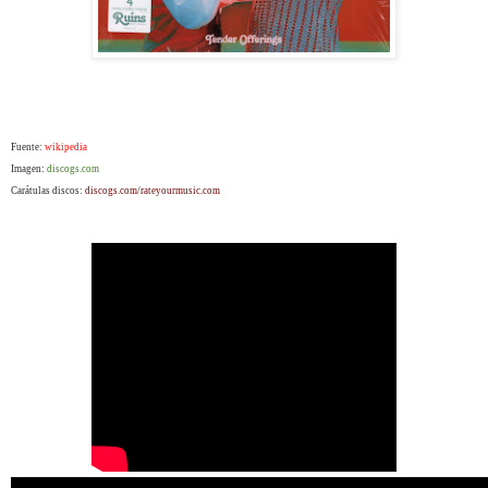
Fuente:
wikipedia
Imagen:
discogs.com
Carátulas discos:
discogs.com/rateyourmusic.com