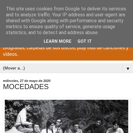
This site uses cookies from Google to deliver its services
DISCOS PARA EL
and to analyze traffic. Your IP address and user-agent are
shared with Google along with performance and security
RECUERDO
metrics to ensure quality of service, generate usage
statistics, and to detect and address abuse.
CANTANTES Y GRUPOS DE LOS AÑOS 1950 a 2022.
LEARN MORE
GOT IT
Biografías, carpetas de sus discos, play lists de canciones y
vídeos.
▼
miércoles, 27 de mayo de 2020
MOCEDADES