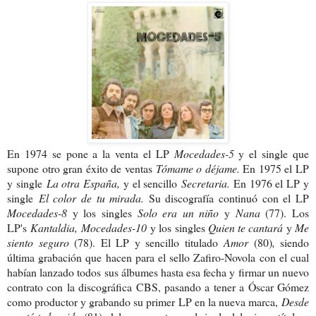
En 1974 se pone a la venta el LP
Mocedades-5
y el single que
supone otro gran éxito de ventas
Tómame o déjame.
En 1975 el LP
y single
La otra España,
y el sencillo
Secretaria.
En 1976 el LP y
single
El color de tu mirada.
Su discografía continuó con el LP
Mocedades-8
y los singles
Solo era un niño
y
Nana
(77). Los
LP's
Kantaldia, Mocedades-10
y los singles
Quien te cantará
y
Me
siento seguro
(78). El LP y sencillo titulado
Amor
(80)
,
siendo
última grabación que hacen para el sello Zafiro-Novola con el cual
habían lanzado todos sus álbumes hasta esa fecha y firmar un nuevo
contrato con la discográfica CBS, pasando a tener a Óscar Gómez
como productor y grabando su primer LP en la nueva marca,
Desde