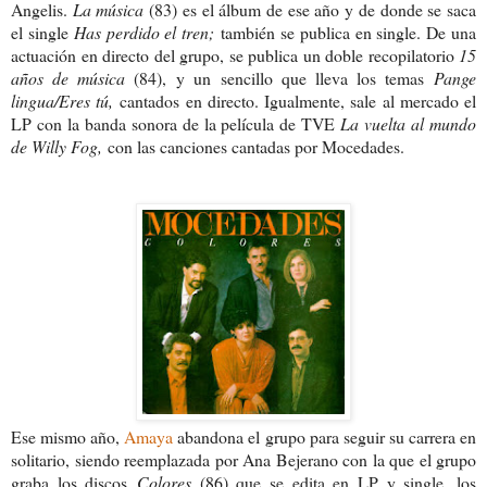
Angelis.
La música
(83) es el álbum de ese año y de donde se saca
el single
Has perdido el tren;
también se publica en single. De una
actuación en directo del grupo, se publica un doble recopilatorio
15
años de música
(84),
y un sencillo que lleva
los temas
Pange
lingua/Eres tú,
cantados en directo. Igualmente, sale al mercado el
LP con la banda sonora de la película de TVE
La vuelta al mundo
de Willy Fog,
con las canciones cantadas por Mocedades.
Ese mismo año,
Amaya
abandona el grupo para seguir su carrera en
solitario, siendo reemplazada por Ana Bejerano con la que el grupo
graba los discos
Colores
(86) que se edita en LP y single, los