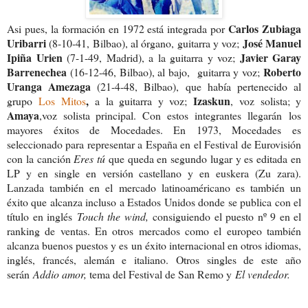
Carlos Zubiaga
Asi pues, la formación en 1972 está integrada por
Uribarri
José Manuel
(8-10-41, Bilbao), al órgano, guitarra y voz;
Ipiña Urien
Javier Garay
(7-1-49, Madrid), a la guitarra y voz;
Barrenechea
Roberto
(16-12-46, Bilbao), al bajo, guitarra y voz;
Uranga Amezaga
(21-4-48, Bilbao), que había pertenecido al
,
Izaskun
grupo
Los Mitos
a la guitarra y voz;
, voz solista; y
Amaya
,voz solista principal. Con estos integrantes llegarán los
mayores éxitos de Mocedades. En 1973, Mocedades es
seleccionado para representar a España en el Festival de Eurovisión
con la canción
Eres tú
que queda en segundo lugar y es editada en
LP y en single en versión castellano y en euskera (Zu zara).
Lanzada también en el mercado latinoaméricano es también un
éxito que alcanza incluso a Estados Unidos donde se publica con el
título en inglés
Touch the wind,
consiguiendo el puesto nº 9 en el
ranking de ventas. En otros mercados como el europeo también
alcanza buenos puestos y es un éxito internacional en otros idiomas,
inglés, francés, alemán e italiano. Otros singles de este año
serán
Addio amor,
tema del Festival de San Remo y
El vendedor.