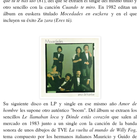
que tú te has ido
(81), del que se extraen el single del mismo título y
otro sencillo con la canción
Cuando te miro.
En 1982 editan un
álbum en euskera titulado
Mocedades en euzkera
y en el que
incluyen su éxito
Zu zara (Eres tú).
Su siguiente disco en LP y single en ese mismo año
Amor de
hombre
les supone otro auténtico "boom". Del álbum se extraen los
sencillos
Le llamaban loca
y
Dónde estás corazón
que salen al
mercado en 1983 junto a un single con la canción de la banda
sonora de unos dibujos de TVE
La vuelta al mundo de Willy Fog,
tema compuesto por los hermanos italianos Mauricio y Guido de