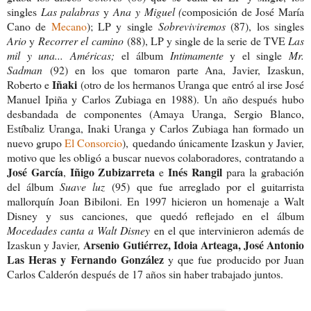
singles
Las palabras
y
Ana y Miguel (
composición de José María
Cano de
Mecano
); LP y single
Sobreviviremos
(87), los singles
Ario
y
Recorrer el camino
(88), LP y single de la serie de TVE
Las
mil y una... Américas;
el álbum
Intimamente
y el single
Mr.
Sadman
(92) en los que tomaron parte Ana, Javier, Izaskun,
Iñaki
Roberto e
(otro de los hermanos Uranga que entró al irse José
Manuel Ipiña y Carlos Zubiaga en 1988). Un año después hubo
desbandada de componentes (Amaya Uranga, Sergio Blanco,
Estíbaliz Uranga, Inaki Uranga y Carlos Zubiaga han formado un
nuevo grupo
El Consorcio
),
quedando únicamente Izaskun y Javier,
motivo que les obligó a buscar nuevos colaboradores, contratando a
José García
Iñigo Zubizarreta
Inés Rangil
,
e
para la grabación
del álbum
Suave luz
(95) que fue arreglado por el guitarrista
mallorquín Joan Bibiloni.
En 1997 hicieron un homenaje a Walt
Disney y sus canciones, que quedó reflejado en el álbum
Mocedades canta a Walt Disney
en el que intervinieron además de
Arsenio Gutiérrez, Idoia Arteaga, José Antonio
Izaskun y
Javier
,
Las Heras y Fernando González
y que fue producido por Juan
Carlos Calderón después de 17 años sin haber trabajado juntos.