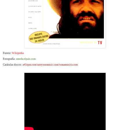
Fuente:
Wikipedia
Fotografía:
smoda.elpais.com
Carátulas discos:
a45rpm.com/rateyourmusic.com/tomamusica.com