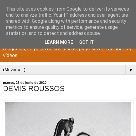
This site uses cookies from Google to deliver its services
DISCOS PARA EL
and to analyze traffic. Your IP address and user-agent are
shared with Google along with performance and security
RECUERDO
metrics to ensure quality of service, generate usage
statistics, and to detect and address abuse.
CANTANTES Y GRUPOS DE LOS AÑOS 1950 a 2022.
LEARN MORE
GOT IT
Biografías, carpetas de sus discos, play lists de canciones y
vídeos.
▼
martes, 23 de junio de 2020
DEMIS ROUSSOS