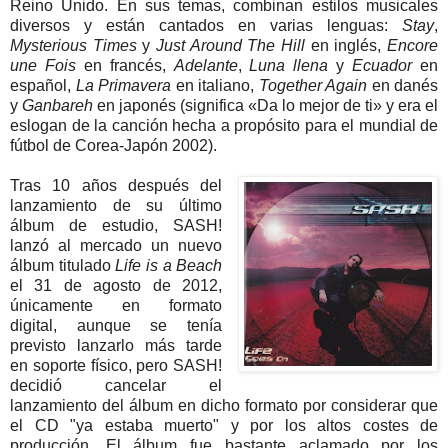
Reino Unido.
En sus temas, combinan estilos musicales
diversos y están cantados en varias lenguas:
Stay
,
Mysterious Times
y
Just Around The Hill
en inglés,
Encore
une Fois
en francés,
Adelante
,
Luna llena
y
Ecuador
en
español,
La Primavera
en italiano,
Together Again
en danés
y
Ganbareh
en japonés (significa «Da lo mejor de ti» y era el
eslogan de la canción hecha a propósito para el mundial de
fútbol de Corea-Japón 2002).
Tras 10 años después del
lanzamiento de su último
álbum de estudio, SASH!
lanzó al mercado un nuevo
álbum titulado
Life is a Beach
el 31 de agosto de 2012,
únicamente en formato
digital, aunque se tenía
previsto lanzarlo más tarde
en soporte físico, pero SASH!
decidió cancelar el
lanzamiento del álbum en dicho formato por considerar que
el CD "ya estaba muerto" y por los altos costes de
producción. El álbum fue bastante aclamado por los