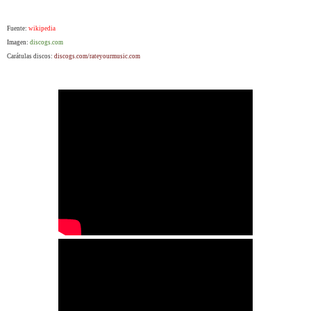
Fuente:
wikipedia
Imagen:
discogs.com
Carátulas discos:
discogs.com/rateyourmusic.com