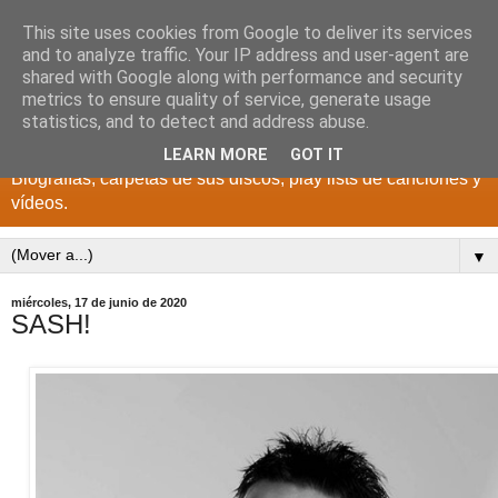
This site uses cookies from Google to deliver its services
DISCOS PARA EL
and to analyze traffic. Your IP address and user-agent are
shared with Google along with performance and security
RECUERDO
metrics to ensure quality of service, generate usage
statistics, and to detect and address abuse.
CANTANTES Y GRUPOS DE LOS AÑOS 1950 a 2022.
LEARN MORE
GOT IT
Biografías, carpetas de sus discos, play lists de canciones y
vídeos.
▼
miércoles, 17 de junio de 2020
SASH!