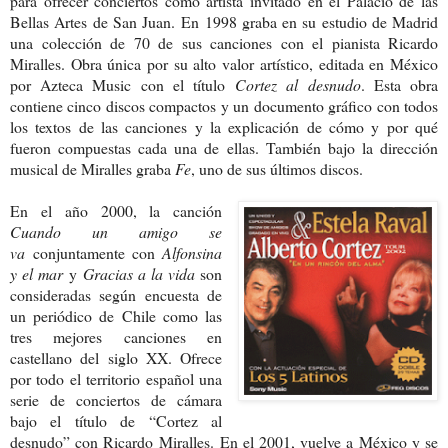
para ofrecer conciertos como artista invitado en el Palacio de las
Bellas Artes de San Juan.
En 1998 graba en su estudio de Madrid
una colección de 70 de sus canciones con el pianista Ricardo
Miralles. Obra única por su alto valor artístico, editada en México
por Azteca Music con el título
Cortez al desnudo
. Esta obra
contiene cinco discos compactos y un documento gráfico con todos
los textos de las canciones y la explicación de cómo y por qué
fueron compuestas cada una de ellas. También bajo la dirección
musical de Miralles graba
Fe
, uno de sus últimos discos.
En el año 2000, la canción
Cuando un amigo se
va
conjuntamente con
Alfonsina
y el mar
y
Gracias a la vida
son
consideradas según encuesta de
un periódico de Chile como las
tres mejores canciones en
castellano del siglo XX. Ofrece
por todo el territorio español una
serie de conciertos de cámara
bajo el título de “Cortez al
desnudo” con Ricardo Miralles.
En el 2001, vuelve a México y se