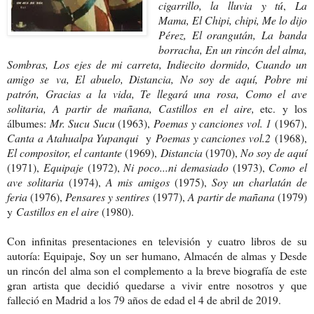
cigarrillo, la lluvia y tú
,
La
Mama, El Chipi, chipi, Me lo dijo
Pérez, El orangután, La banda
borracha, En un rincón del alma,
Sombras, Los ejes de mi carreta, Indiecito dormido, Cuando un
amigo se va, El abuelo, Distancia, No soy de aquí, Pobre mi
patrón, Gracias a la vida, Te llegará una rosa, Como el ave
solitaria, A partir de mañana, Castillos en el aire,
etc.
y los
álbumes:
Mr. Sucu Sucu
(1963),
Poemas y canciones vol. 1
(1967),
Canta a Atahualpa Yupanqui
y
Poemas y canciones vol.2
(1968),
El compositor, el cantante
(1969),
Distancia
(1970),
No soy de aquí
(1971),
Equipaje
(1972),
Ni poco...ni demasiado
(1973),
Como el
ave solitaria
(1974),
A mis amigos
(1975),
Soy un charlatán de
feria
(1976),
Pensares y sentires
(1977),
A partir de mañana
(1979)
y
Castillos en el aire
(1980).
Con infinitas presentaciones en televisión y cuatro libros de su
autoría: Equipaje, Soy un ser humano, Almacén de almas y Desde
un rincón del alma son el complemento a la breve biografía de este
gran artista que decidió quedarse a vivir entre nosotros y que
falleció en Madrid a los 79 años de edad el 4 de abril de 2019.