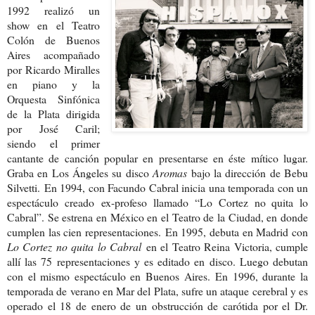
1992 realizó un
show en el Teatro
Colón de Buenos
Aires acompañado
por Ricardo Miralles
en piano y la
Orquesta Sinfónica
de la Plata dirigida
por José Caril;
siendo el primer
cantante de canción popular en presentarse en éste mítico lugar.
Graba en Los Ángeles su disco
Aromas
bajo la dirección de Bebu
Silvetti. En 1994, con Facundo Cabral inicia una temporada con un
espectáculo creado ex-profeso llamado “Lo Cortez no quita lo
Cabral”. Se estrena en México en el Teatro de la Ciudad, en donde
cumplen las cien representaciones.
En 1995, debuta en Madrid con
Lo Cortez no quita lo Cabral
en el Teatro Reina Victoria, cumple
allí las 75 representaciones y es editado en disco. Luego debutan
con el mismo espectáculo en Buenos Aires.
En 1996, durante la
temporada de verano en Mar del Plata, sufre un ataque cerebral y es
operado el 18 de enero de un obstrucción de carótida por el Dr.