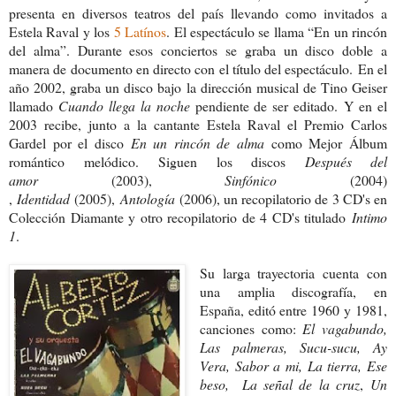
presenta en diversos teatros del país llevando como invitados a
Estela Raval y los
5 Latínos
. El espectáculo se llama “En un rincón
del alma”. Durante esos conciertos se graba un disco doble a
manera de documento en directo con el título del espectáculo.
En el
año 2002, graba un disco bajo la dirección musical de Tino Geiser
llamado
Cuando llega la noche
pendiente de ser editado.
Y en el
2003 recibe, junto a la cantante Estela Raval el Premio Carlos
Gardel por el disco
En un rincón de alma
como Mejor Álbum
romántico
melódico.
Siguen los discos
Después del
amor
(2003),
Sinfónico
(2004)
,
Identidad
(2005),
Antología
(2006), un recopilatorio de 3 CD's en
Colección Diamante y otro recopilatorio de 4 CD's titulado
Intimo
1
.
Su larga trayectoria cuenta con
una amplia discografía, en
España, editó entre 1960 y 1981,
canciones como:
El vagabundo,
Las palmeras, Sucu-sucu, Ay
Vera, Sabor a mi, La tierra, Ese
beso, La señal de la cruz
,
Un