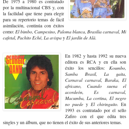
De 1975 a 1980 es contratado
por la multinacional CBS y, con
la facilidad que tiene para elegir
para su repertorio temas de fácil
asimilación, continúa con éxitos
como:
El bimbo, Campesino, Paloma blanca, Brasilia carnaval, Mi
cafetal, Pachito Eché, La avispa
y
El jardín de Alá.
En 1982 y hasta 1992 su nueva
editora es RCA y en ella son
éxito los sencillos:
Koumbo,
Samba Brasil, La gaita,
Carnaval carnaval, Baraka, El
africano, Cuando suena el
acordeón, Es carnaval,
Macumba, La cortina, El negro
no puede
y
El chiringuito.
En
1993 es contratado por el sello
Zafiro con el que edita tres
singles y un álbum, que no tienen el éxito de sus anteriores temas.