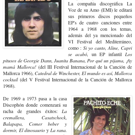
La compañía discográfica La
Voz de su Amo (EMI) le editará
sus primeros discos pequeños
EP's de cuatro canciones entre
1964 a 1968 con los temas,
además del ya mencionado del
VI Festival del Mediterráneo,
como :
Si yo canto, Aline, Capri
se acabó,
un EP infantil
Los
pitusos de Georgie Dann, Juanita Banana, Por qué un pijama, ¡Ay
mamá Mallorca!
(del III Festival Internacional de la Canción de
Mallorca 1966),
Catedral de Winchester, El mundo es así, Mallorca
cocktail
(
del V Festival Internacional de la Canción de Mallorca
1968).
De 1969 a 1973 pasa a la casa
Discophón donde comenzará su
racha de grandes éxitos:
La
cremallera, Casatschock,
Balapapa, Comer beber y
dormir, El dinosaurio
y
La rana.