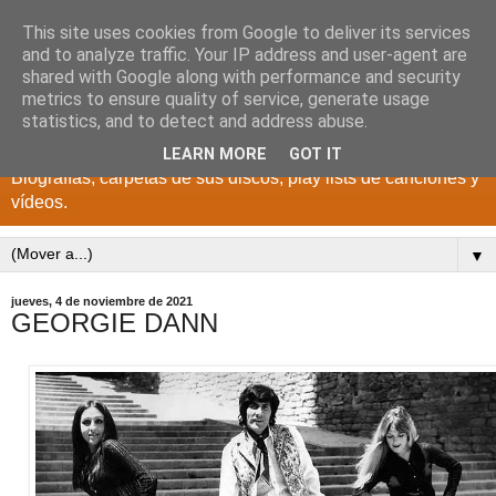
This site uses cookies from Google to deliver its services
DISCOS PARA EL
and to analyze traffic. Your IP address and user-agent are
shared with Google along with performance and security
RECUERDO
metrics to ensure quality of service, generate usage
statistics, and to detect and address abuse.
CANTANTES Y GRUPOS DE LOS AÑOS 1950 a 2022.
LEARN MORE
GOT IT
Biografías, carpetas de sus discos, play lists de canciones y
vídeos.
▼
jueves, 4 de noviembre de 2021
GEORGIE DANN