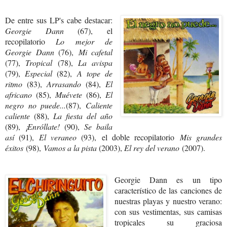
De entre sus LP's cabe destacar:
Georgie Dann
(67), el
recopilatorio
Lo mejor de
Georgie Dann
(76),
Mi cafetal
(77),
Tropical
(78),
La avispa
(79),
Especial
(82),
A tope de
ritmo
(83),
Arrasando
(84),
El
africano
(85),
Muévete
(86),
El
negro no puede...
(87),
Caliente
caliente
(88),
La fiesta del año
(89),
¡Enróllate!
(90),
Se baila
así
(91),
El veraneo
(93), el doble recopilatorio
Mis grandes
éxitos
(98),
Vamos a la pista
(2003),
El rey del verano
(2007).
Georgie Dann es un tipo
característico de las canciones de
nuestras playas y nuestro verano:
con sus vestimentas, sus camisas
tropicales su graciosa