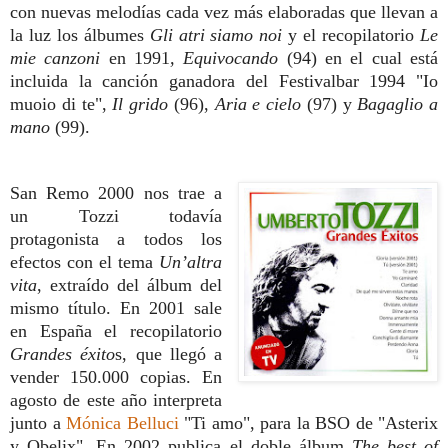
con nuevas melodías cada vez más elaboradas que llevan a
la luz los álbumes
Gli atri siamo noi
y
el recopilatorio
Le
mie canzoni
en 1991
, Equivocando
(94) en el cual está
incluida la canción ganadora del Festivalbar 1994 "Io
muoio di te",
Il grido
(96),
Aria e cielo
(97) y
Bagaglio a
mano
(99).
San Remo 2000 nos trae a
un Tozzi todavía
protagonista a todos los
efectos con el tema
Un’altra
vita
, extraído del álbum del
mismo título. En 2001 sale
en España el recopilatorio
Grandes éxito
s, que llegó a
vender 150.000 copias. En
agosto de este año interpreta
junto a
Mónica Belluci
"Ti amo", para la BSO de "Asterix
y Obelix".
En 2002 publica el doble álbum
The best of