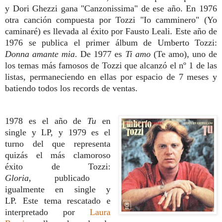
y Dori Ghezzi gana "Canzonissima" de ese año. En 1976
otra canción compuesta por Tozzi
"Io camminero" (Yo
caminaré)
es llevada al éxito por Fausto Leali. Este año de
1976 se publica el primer álbum de Umberto Tozzi:
Donna amante mia
. De 1977 es
Ti amo
(Te amo), uno de
los temas más famosos de Tozzi que alcanzó el nº 1 de las
listas, permaneciendo en ellas por espacio de 7 meses y
batiendo todos los records de ventas.
1978 es el año de
Tu
en
single y LP, y 1979 es el
turno del que representa
quizás el más clamoroso
éxito de Tozzi:
Gloria,
publicado
igualmente en single y
LP.
Este tema rescatado e
interpretado por
Laura