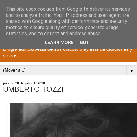
This site uses cookies from Google to deliver its services
DISCOS PARA EL
and to analyze traffic. Your IP address and user-agent are
shared with Google along with performance and security
RECUERDO
metrics to ensure quality of service, generate usage
statistics, and to detect and address abuse.
CANTANTES Y GRUPOS DE LOS AÑOS 1950 a 2022.
LEARN MORE
GOT IT
Biografías, carpetas de sus discos, play lists de canciones y
vídeos.
▼
jueves, 30 de julio de 2020
UMBERTO TOZZI