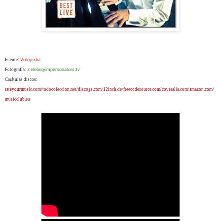
Fuente:
Wikipedia
Fotografía:
.
celebrityimpersonators.tv
Carátulas discos:
rateyourmusic.com/todocoleccion.net/discogs.com/12inch.de/freecodesource.com/coveralia.com/amazon.com/
musicclub.eu