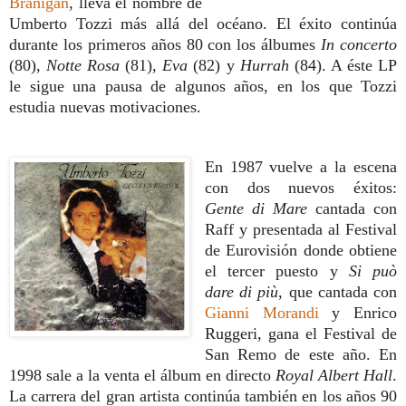
Branigan
, lleva el nombre de
Umberto Tozzi más allá del océano.
El éxito continúa
durante los primeros años 80 con los álbumes
In concerto
(80),
Notte Rosa
(81),
Eva
(82) y
Hurrah
(84). A éste LP
le sigue una pausa de algunos años, en los que Tozzi
estudia nuevas motivaciones.
En 1987 vuelve a la escena
con dos nuevos éxitos:
Gente di Mare
cantada con
Raff y presentada al Festival
de Eurovisión donde obtiene
el tercer puesto y
Si può
dare di più
, que cantada con
Gianni Morandi
y Enrico
Ruggeri, gana el Festival de
San Remo de este año. En
1998 sale a la venta el álbum en directo
Royal Albert Hall
.
La carrera del gran artista continúa también en los años 90